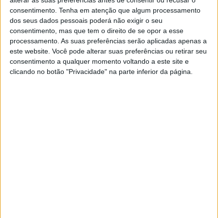
alterar as suas preferências antes de consentir ou recusar o
11:00
Brasileirão Série B
consentimento.
Tenha em atenção que algum processamento
dos seus dados pessoais poderá não exigir o seu
Athletic Club MG
consentimento, mas que tem o direito de se opor a esse
Criciuma
processamento. As suas preferências serão aplicadas apenas a
este website. Você pode alterar suas preferências ou retirar seu
Disney+ Premium
consentimento a qualquer momento voltando a este site e
16:00
Brasileirão Série B
clicando no botão "Privacidade" na parte inferior da página.
Nautico
Atletico GO
SporTV
Premiere
Rede Globo
16:00
Brasileirão Série B
Novorizontino
Juventude
Disney+ Premium
18:00
Brasileirão Série B
Cuiaba