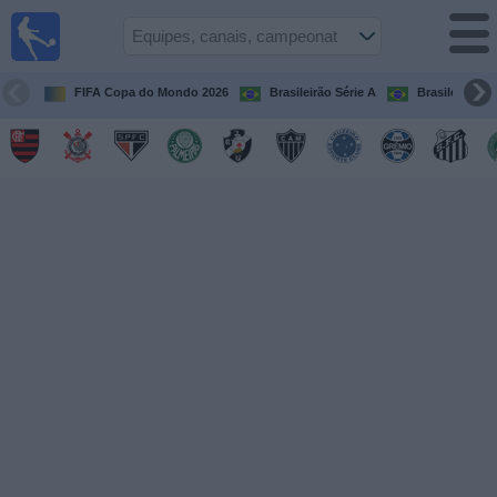
Futebol
ao Vivo
Brasil
FIFA Copa do Mondo 2026
Brasileirão Série A
Brasileirão Sé
Guia de
Jogos na
TV
Próximos
Jogos
Equipes
Campeonatos
Canais
de
TV