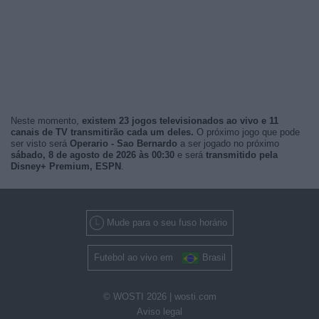
Neste momento,
existem 23 jogos televisionados ao vivo e 11
canais de TV transmitirão cada um deles.
O próximo jogo que pode
ser visto será
Operario - Sao Bernardo
a ser jogado no próximo
sábado, 8 de agosto de 2026 às 00:30
e será
transmitido pela
Disney+ Premium, ESPN
.
Mude para o seu fuso horário
Futebol ao vivo em
Brasil
© WOSTI 2026 |
wosti.com
Aviso legal