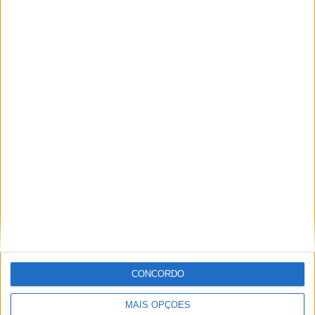
SporTV
1.399 (43,22%)
Disney+ Premium
556 (17,18%)
ESPN
422 (13,04%)
Canal GOAT
231 (7,14%)
Ver ranking completo
MÉDIA
DIAS
TOTAL
2
8
41
CANAIS POR
SEM PARTIDA
CANAIS DE TV
PARTIDA
GRATUITA
22 Canais pagos
53,66%
19 Canais abertos
46,34%
TOTAL
TOTAL
CONCORDO
51
41
Total equipos
CANALES
MAIS OPÇÕES