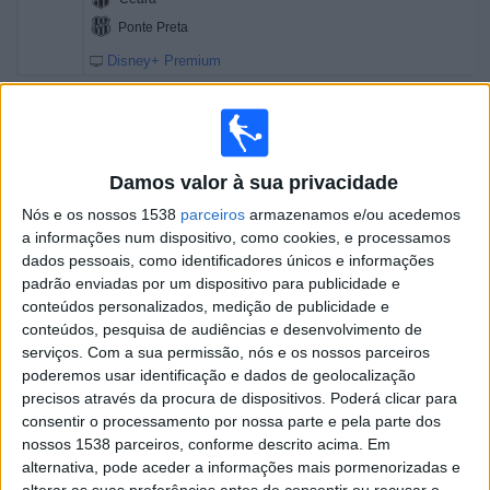
Ponte Preta
Disney+ Premium
Sábado, 08/08/2026
16:00
Brasileirão Série B
Damos valor à sua privacidade
Vila Nova FC
Nós e os nossos 1538
parceiros
armazenamos e/ou acedemos
Sport Recife
a informações num dispositivo, como cookies, e processamos
Xsports
SportyNet
Disney+ Premium
dados pessoais, como identificadores únicos e informações
SportyNet YouTube
padrão enviadas por um dispositivo para publicidade e
conteúdos personalizados, medição de publicidade e
18:30
Brasileirão Série B
conteúdos, pesquisa de audiências e desenvolvimento de
serviços.
Com a sua permissão, nós e os nossos parceiros
Botafogo SP
poderemos usar identificação e dados de geolocalização
America MG
precisos através da procura de dispositivos. Poderá clicar para
Disney+ Premium
consentir o processamento por nossa parte e pela parte dos
nossos 1538 parceiros, conforme descrito acima. Em
alternativa, pode aceder a informações mais pormenorizadas e
Domingo, 09/08/2026