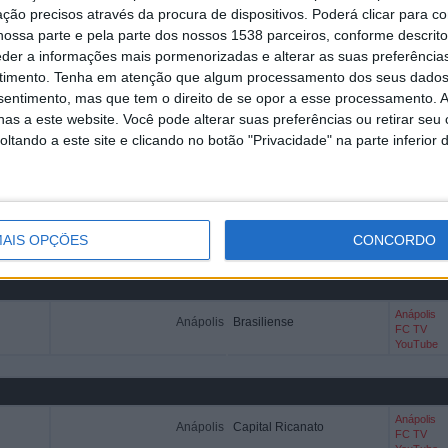
ção precisos através da procura de dispositivos. Poderá clicar para co
ossa parte e pela parte dos nossos 1538 parceiros, conforme descrit
eder a informações mais pormenorizadas e alterar as suas preferência
timento.
Tenha em atenção que algum processamento dos seus dados
nsentimento, mas que tem o direito de se opor a esse processamento. A
Anápolis
Anápolis
Cianorte
as a este website. Você pode alterar suas preferências ou retirar seu
FC TV
YouTube
tando a este site e clicando no botão "Privacidade" na parte inferior 
Anápolis
Anápolis
Itabuna EC
FC TV
AIS OPÇÕES
CONCORDO
YouTube
Anápolis
Anápolis
Brasiliense
FC TV
YouTube
Anápolis
Anápolis
Capital Ricanato
FC TV