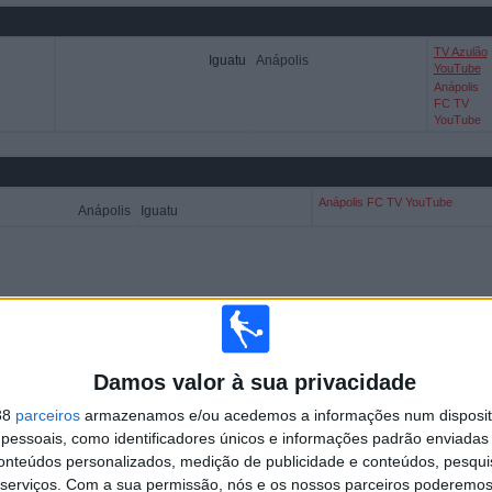
TV Azulão
Iguatu
Anápolis
YouTube
Anápolis
FC TV
YouTube
Anápolis FC TV YouTube
Anápolis
Iguatu
Damos valor à sua privacidade
38
parceiros
armazenamos e/ou acedemos a informações num dispositi
essoais, como identificadores únicos e informações padrão enviadas 
conteúdos personalizados, medição de publicidade e conteúdos, pesqui
serviços.
Com a sua permissão, nós e os nossos parceiros poderemos 