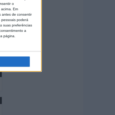
nsentir o
o acima. Em
s antes de consentir
 pessoais poderá
s suas preferências
 consentimento a
da página.