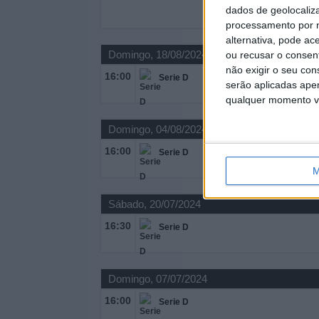
dados de geolocaliza
processamento por n
alternativa, pode ac
Domingo, 18/08/2024
ou recusar o consen
não exigir o seu co
16:00
Serie D
serão aplicadas apen
qualquer momento vol
Domingo, 04/08/2024
16:00
Serie D
M
Sábado, 20/07/2024
16:30
Serie D
Domingo, 07/07/2024
16:00
Serie D