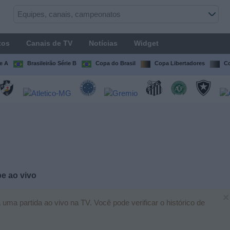
tos
Canais de TV
Notícias
Widget
ie A
Brasileirão Série B
Copa do Brasil
Copa Libertadores
Co
be
ao vivo
×
ma partida ao vivo na TV. Você pode verificar o histórico de