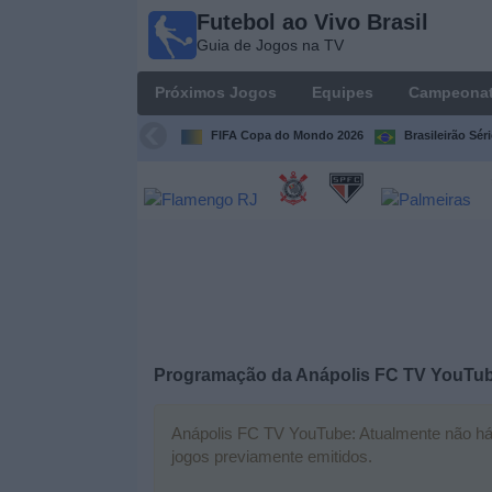
Futebol ao Vivo Brasil
Futebol
Guia de Jogos na TV
ao Vivo
Brasil
Próximos Jogos
Equipes
Campeona
Guia de
Jogos na
FIFA Copa do Mondo 2026
Brasileirão Sér
TV
Próximos
Jogos
Equipes
Campeonatos
Programação da
Anápolis FC TV YouTu
Canais
de
Anápolis FC TV YouTube: Atualmente não há u
TV
jogos previamente emitidos.