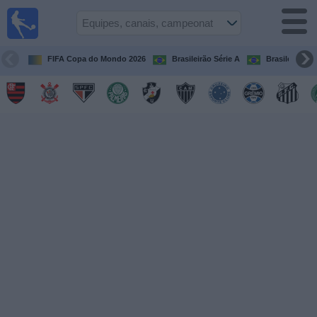
Futebol
ao Vivo
Brasil
FIFA Copa do Mondo 2026
Brasileirão Série A
Brasileirão Sé
Guia de
Jogos na
TV
Próximos
Jogos
Equipes
Campeonatos
Canais
de
TV