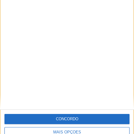
Manaus
9 (11,25%)
Nacional-AM
8 (10%)
Amazonas
7 (8,75%)
Fast Clube
7 (8,75%)
Ranking das equipas por nº de jogos fora
Fast Clube
8 (10%)
Princesa do Solimoes
8 (10%)
Manaus
8 (10%)
Operario Esporte Clube
7 (8,75%)
Manauara
7 (8,75%)
RANKING POR COMPETIÇÕES
Amazonense
80 (100%)
Ver ranking completo
CONCORDO
RANKING POR DESPORTOS
MAIS OPÇÕES