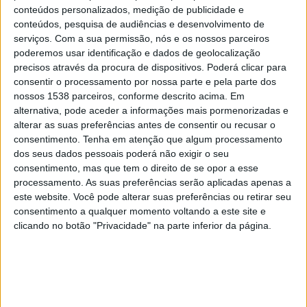
Princesa do Solimoes
conteúdos personalizados, medição de publicidade e
Manaus
conteúdos, pesquisa de audiências e desenvolvimento de
A Crítica
Barezão Play
serviços.
Com a sua permissão, nós e os nossos parceiros
poderemos usar identificação e dados de geolocalização
precisos através da procura de dispositivos. Poderá clicar para
Quarta-feira, 30/03/2022
consentir o processamento por nossa parte e pela parte dos
16:30
Amazonense
nossos 1538 parceiros, conforme descrito acima. Em
Final
alternativa, pode aceder a informações mais pormenorizadas e
alterar as suas preferências antes de consentir ou recusar o
Manaus
consentimento.
Tenha em atenção que algum processamento
dos seus dados pessoais poderá não exigir o seu
Princesa do Solimoes
consentimento, mas que tem o direito de se opor a esse
Barezão Play
A Crítica
processamento. As suas preferências serão aplicadas apenas a
este website. Você pode alterar suas preferências ou retirar seu
Domingo, 27/03/2022
consentimento a qualquer momento voltando a este site e
clicando no botão "Privacidade" na parte inferior da página.
16:30
Amazonense
Semifinais
Princesa do Solimoes
Fast Clube
Barezão Play