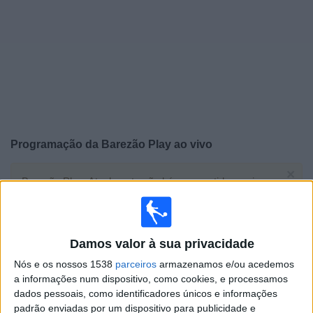
Notícias
Widget
Programação da
Barezão Play
ao vivo
×
Barezão Play: Atualmente não há uma partida ao vivo
na TV. Você pode verificar o histórico de jogos
previamente emitidos.
Damos valor à sua privacidade
Sábado, 02/04/2022
Nós e os nossos 1538
parceiros
armazenamos e/ou acedemos
16:30
Amazonense
a informações num dispositivo, como cookies, e processamos
Final
dados pessoais, como identificadores únicos e informações
padrão enviadas por um dispositivo para publicidade e