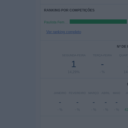
RANKING POR COMPETIÇÕES
Paulista Feminino
Ver ranking completo
Nº DE
SEGUNDA-FEIRA
TERÇA-FEIRA
QUART
1
-
14,29%
- %
14
JANEIRO
FEVEREIRO
MARÇO
ABRIL
MAIO
J
-
-
-
-
-
- %
- %
- %
- %
- %
4