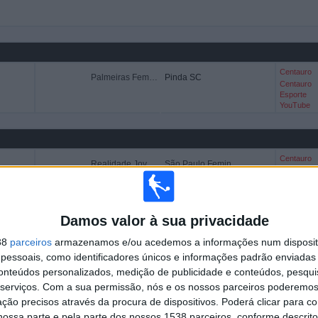
Centauro
Palmeiras Femenino
Pinda SC
Centauro
Esporte
YouTube
Centauro
Realidade Jovem
São Paulo Feminino
Centauro
Esporte
YouTube
Damos valor à sua privacidade
AURO ESPORTE YOUTUBE IN BRASIL
38
parceiros
armazenamos e/ou acedemos a informações num dispositi
essoais, como identificadores únicos e informações padrão enviadas 
çou a recolher os dados estatísticos sobre quando e onde os jogos do canal
conteúdos personalizados, medição de publicidade e conteúdos, pesqui
, que foi o
15/09/2023
, podemos fornecer os seguintes dados:
serviços.
Com a sua permissão, nós e os nossos parceiros poderemos 
ção precisos através da procura de dispositivos. Poderá clicar para co
1
9
ossa parte e pela parte dos nossos 1538 parceiros, conforme descrit