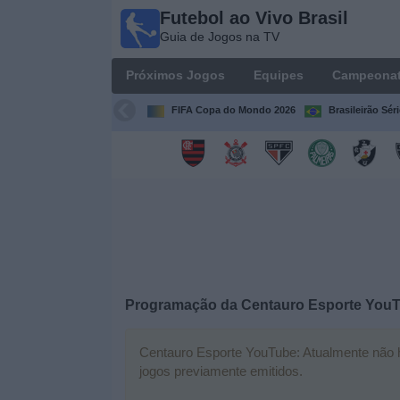
Futebol ao Vivo Brasil
Futebol
Guia de Jogos na TV
ao Vivo
Brasil
Próximos Jogos
Equipes
Campeona
Guia de
Jogos na
FIFA Copa do Mondo 2026
Brasileirão Sér
TV
Próximos
Jogos
Equipes
Campeonatos
Programação da
Centauro Esporte You
Canais
de
Centauro Esporte YouTube: Atualmente não há
TV
jogos previamente emitidos.