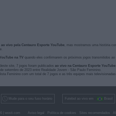
s ao vivo pela Centauro Esporte YouTube
, mas mostramos uma história c
e.
 YouTube na TV
quando eles confirmarem os próximos jogos transmitidos ao vi
deste site, 7 jogos foram publicados
ao vivo na Centauro Esporte YouTube
 15 de setembro de 2023 entre Realidade Jovem - São Paulo Feminino.
lista Feminino com um total de 7 jogos e as três equipes mais televisionada
Mude para o seu fuso horário
Futebol ao vivo em
Brasil
6 |
wosti.com
Aviso legal
Política de cookies
Sites recomendados
A