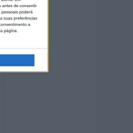
s antes de consentir
 pessoais poderá
s suas preferências
 consentimento a
da página.