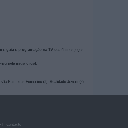
om o
guía e programação na TV
dos últimos jogos
vo pela mídia oficial.
.
s são Palmeiras Femenino (3), Realidade Jovem (2),
PI
Contacto