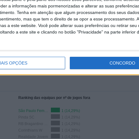
eder a informações mais pormenorizadas e alterar as suas preferência
ÇÕES TRANSMITIDAS
EQUIPAS TRANSMITIDAS
timento.
Tenha em atenção que algum processamento dos seus dados
nsentimento, mas que tem o direito de se opor a esse processamento. A
as a este website. Você pode alterar suas preferências ou retirar seu
tando a este site e clicando no botão "Privacidade" na parte inferior 
ÚLTIMO JOGO
Palmeiras Femenino - Ferroviária
AIS OPÇÕES
CONCORDO
Femenino
09/11/2024 Paulista Feminino
Ranking das equipas por nº de jogos fora
São Paulo Feminino
1 (14,29%)
Pinda SC
1 (14,29%)
RB Bragantino Feminino
1 (14,29%)
Corinthians W
1 (14,29%)
Realidade Jovem
1 (14,29%)