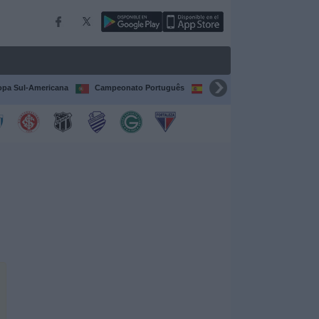
pa Sul-Americana
Campeonato Português
Campeonato Espanhol