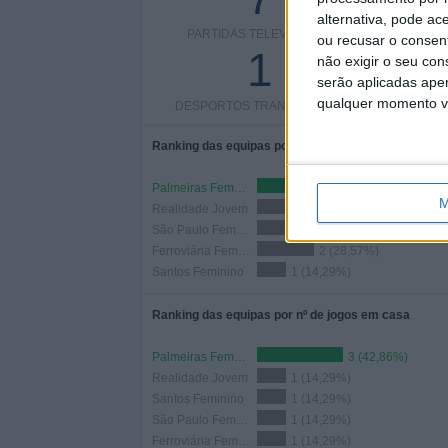
alternativa, pode ac
PARTIDAS TELEVISADAS
COMPETI
ou recusar o consen
1
não exigir o seu co
serão aplicadas apen
qualquer momento vol
DESPORTOS TRANSMITIDOS
Ranking das equipas por nº de jogos
Palmeiras Femenino
3 (42,86%)
M
Realidade Jovem
2 (28,57%)
São Paulo Feminino
2 (28,57%)
Ferroviária Femenino
2 (28,57%)
Santos Feminino
1 (14,29%)
Ranking das equipas por nº de jogos em casa
Palmeiras Femenino
3 (42,86%)
Realidade Jovem
1 (14,29%)
Santos Feminino
1 (14,29%)
São Paulo Feminino
1 (14,29%)
Ferroviária Femenino
1 (14,29%)