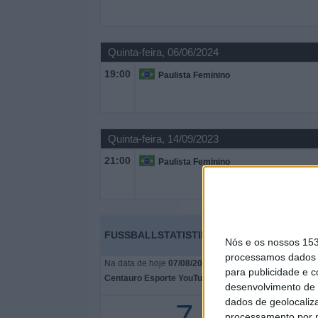
Quinta-feira, 06/06/2024
19:00
Paulista Feminino
Quinta-feira, 14/09/2023
21:00
Paulista Feminino
FUSSBALLSTATISTIKEN VOM KANAL CENT
Nós e os nossos 15
processamos dados p
Na data de hoje
07/08/2026
e desde que este site come
para publicidade e 
Centauro Esporte YouTube
em
Brasil
são transmitidos
desenvolvimento de 
dados de geolocaliza
7
processamento por n