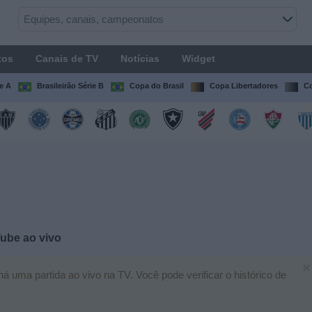
tos
Canais de TV
Notícias
Widget
ie A
Brasileirão Série B
Copa do Brasil
Copa Libertadores
Co
Tube
ao vivo
×
 uma partida ao vivo na TV. Você pode verificar o histórico de