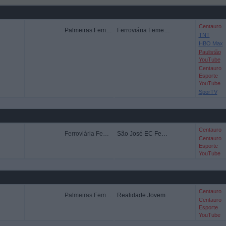
Centauro
Palmeiras Femenino
Ferroviária Femenino
TNT
HBO Max
Paulistão
YouTube
Centauro
Esporte
YouTube
SporTV
Centauro
Ferroviária Femenino
São José EC Feminino
Centauro
Esporte
YouTube
Centauro
Palmeiras Femenino
Realidade Jovem
Centauro
Esporte
YouTube