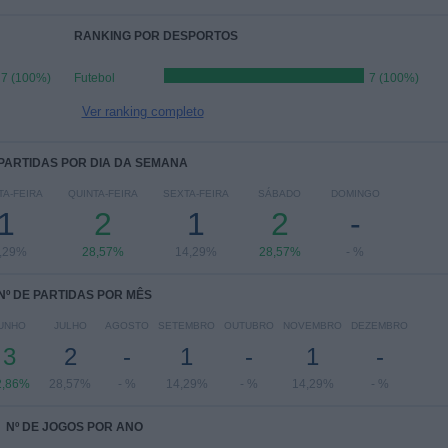
RANKING POR DESPORTOS
7 (100%)
Futebol
7 (100%)
Ver ranking completo
 PARTIDAS POR DIA DA SEMANA
A-FEIRA
QUINTA-FEIRA
SEXTA-FEIRA
SÁBADO
DOMINGO
1
2
1
2
-
,29%
28,57%
14,29%
28,57%
- %
Nº DE PARTIDAS POR MÊS
UNHO
JULHO
AGOSTO
SETEMBRO
OUTUBRO
NOVEMBRO
DEZEMBRO
3
2
-
1
-
1
-
2,86%
28,57%
- %
14,29%
- %
14,29%
- %
Nº DE JOGOS POR ANO