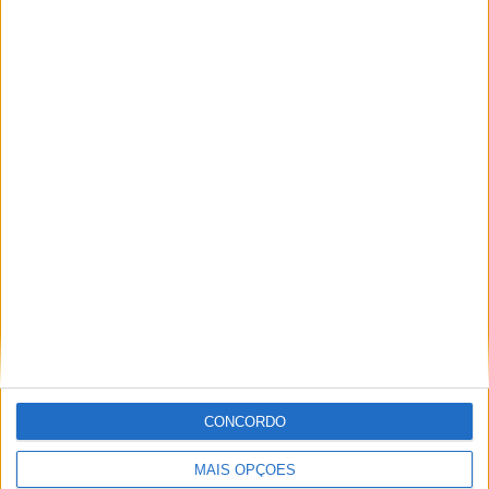
Terça-feira, 04/06/2024
20:00
Serie D
CONCORDO
Portuguesa RJ
MAIS OPÇÕES
Democrata SL