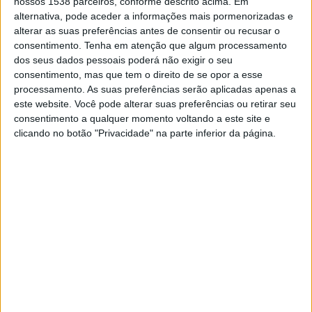
nossos 1538 parceiros, conforme descrito acima. Em
Maringá
alternativa, pode aceder a informações mais pormenorizadas e
Portuguesa Rio YouTube
alterar as suas preferências antes de consentir ou recusar o
consentimento.
Tenha em atenção que algum processamento
Sábado, 03/08/2024
dos seus dados pessoais poderá não exigir o seu
consentimento, mas que tem o direito de se opor a esse
17:00
Serie D
processamento. As suas preferências serão aplicadas apenas a
este website. Você pode alterar suas preferências ou retirar seu
Portuguesa RJ
consentimento a qualquer momento voltando a este site e
Mixto
clicando no botão "Privacidade" na parte inferior da página.
Portuguesa Rio YouTube
Sábado, 13/07/2024
17:00
Serie D
Portuguesa RJ
Real Noroeste
Portuguesa Rio YouTube
Sábado, 22/06/2024