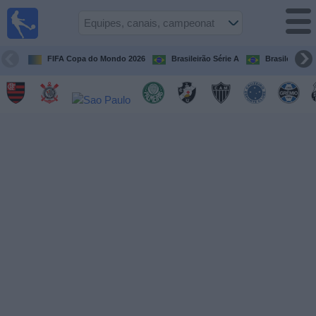
Futebol
ao Vivo
Brasil
FIFA Copa do Mondo 2026
Brasileirão Série A
Brasileirão Sé
Guia de
Jogos na
TV
Próximos
Jogos
Equipes
Campeonatos
Canais
de
TV