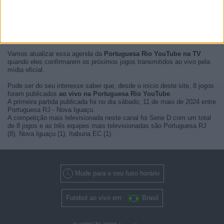
No momento, não há
jogos de futebol transmitidos ao vivo pela
Portuguesa Rio YouTube
, mas mostramos uma história com o
guía e
programação na TV
dos últimos jogos que puderam ser vistos na
Portuguesa Rio YouTube.
Vamos atualizar essa agenda da
Portuguesa Rio YouTube na TV
quando eles confirmarem os próximos jogos transmitidos ao vivo pela
mídia oficial.
Pode ser do seu interesse saber que, desde o início deste site, 8 jogos
foram publicados
ao vivo na Portuguesa Rio YouTube
.
A primeira partida publicada foi no dia sábado, 11 de maio de 2024 entre
Portuguesa RJ - Nova Iguaçu.
A competição mais televisionada neste canal foi Serie D com um total
de 8 jogos e as três equipes mais televisionadas são Portuguesa RJ
(8), Nova Iguaçu (1), Itabuna EC (1).
Mude para o seu fuso horário
Futebol ao vivo em
Brasil