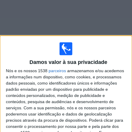
Notícias
Widget
Programação da
Portuguesa Rio YouTube
ao vivo
Damos valor à sua privacidade
Nós e os nossos 1538
parceiros
armazenamos e/ou acedemos
×
Portuguesa Rio YouTube: Atualmente não há uma
a informações num dispositivo, como cookies, e processamos
partida ao vivo na TV. Você pode verificar o histórico de
dados pessoais, como identificadores únicos e informações
jogos previamente emitidos.
padrão enviadas por um dispositivo para publicidade e
conteúdos personalizados, medição de publicidade e
conteúdos, pesquisa de audiências e desenvolvimento de
Sábado, 10/08/2024
serviços.
Com a sua permissão, nós e os nossos parceiros
poderemos usar identificação e dados de geolocalização
17:00
Serie D
precisos através da procura de dispositivos. Poderá clicar para
consentir o processamento por nossa parte e pela parte dos
Portuguesa RJ