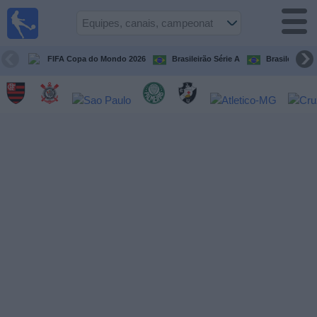
Futebol
ao Vivo
Brasil
FIFA Copa do Mondo 2026
Brasileirão Série A
Brasileirão Sé
Guia de
Jogos na
TV
Próximos
Jogos
Equipes
Campeonatos
Canais
de
TV