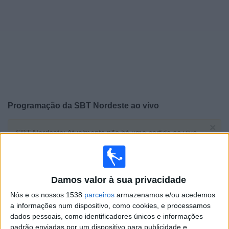
Notícias
Widget
Programação da
SBT Nordeste
ao vivo
×
SBT Nordeste: Atualmente não há uma partida ao vivo
na TV. Você pode verificar o histórico de jogos
previamente emitidos.
Damos valor à sua privacidade
Sábado, 06/06/2026
Nós e os nossos 1538
parceiros
armazenamos e/ou acedemos
16:00
Copa do Nordeste
a informações num dispositivo, como cookies, e processamos
dados pessoais, como identificadores únicos e informações
Vitória
padrão enviadas por um dispositivo para publicidade e