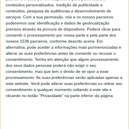
Fortaleza
conteúdos personalizados, medição de publicidade e
SportyNet
Canal do Benja / TMC
SBT
conteúdos, pesquisa de audiências e desenvolvimento de
SBT Nordeste
Canal do Benja YouTube
serviços.
Com a sua permissão, nós e os nossos parceiros
poderemos usar identificação e dados de geolocalização
precisos através da procura de dispositivos. Poderá clicar para
Terça-feira, 02/06/2026
consentir o processamento por nossa parte e pela parte dos
21:00
Copa do Nordeste
nossos 1538 parceiros, conforme descrito acima. Em
alternativa, pode aceder a informações mais pormenorizadas e
Fortaleza
alterar as suas preferências antes de consentir ou recusar o
consentimento.
Tenha em atenção que algum processamento
Vitória
dos seus dados pessoais poderá não exigir o seu
SportyNet
Canal do Benja / TMC
SBT
consentimento, mas que tem o direito de se opor a esse
SBT Nordeste
Canal do Benja YouTube
processamento. As suas preferências serão aplicadas apenas a
este website. Você pode alterar suas preferências ou retirar seu
Sábado, 28/03/2026
consentimento a qualquer momento voltando a este site e
clicando no botão "Privacidade" na parte inferior da página.
16:00
Copa do Nordeste
CRB
Vitória
SportyNet
SBT
SBT Nordeste