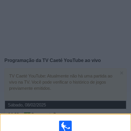
Notícias
Widget
Programação da
TV Caeté YouTube
ao vivo
×
TV Caeté YouTube: Atualmente não há uma partida ao
vivo na TV. Você pode verificar o histórico de jogos
previamente emitidos.
Sábado, 08/02/2025
14:30
Campeonato Paraense
SE Caeté