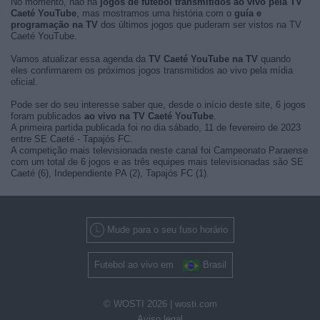
No momento, não há
jogos de futebol transmitidos ao vivo pela TV
Caeté YouTube
, mas mostramos uma história com o
guía e
programação na TV
dos últimos jogos que puderam ser vistos na TV
Caeté YouTube.
Vamos atualizar essa agenda da
TV Caeté YouTube na TV
quando
eles confirmarem os próximos jogos transmitidos ao vivo pela mídia
oficial.
Pode ser do seu interesse saber que, desde o início deste site, 6 jogos
foram publicados
ao vivo na TV Caeté YouTube
.
A primeira partida publicada foi no dia sábado, 11 de fevereiro de 2023
entre SE Caeté - Tapajós FC.
A competição mais televisionada neste canal foi Campeonato Paraense
com um total de 6 jogos e as três equipes mais televisionadas são SE
Caeté (6), Independiente PA (2), Tapajós FC (1).
Mude para o seu fuso horário
Futebol ao vivo em
Brasil
© WOSTI 2026 |
wosti.com
Aviso legal