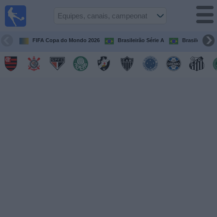
Futebol
ao Vivo
Brasil
FIFA Copa do Mondo 2026
Brasileirão Série A
Brasileirão Sé
Guia de
Jogos na
TV
Próximos
Jogos
Equipes
Campeonatos
Canais
de
TV