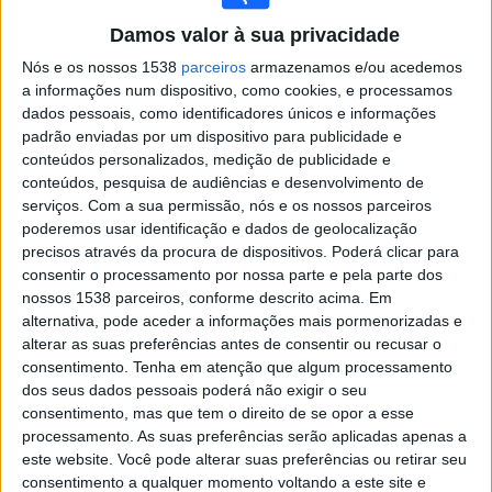
Capitão Poço EC
Damos valor à sua privacidade
TV Caeté YouTube
Nós e os nossos 1538
parceiros
armazenamos e/ou acedemos
a informações num dispositivo, como cookies, e processamos
Sábado, 01/02/2025
dados pessoais, como identificadores únicos e informações
14:30
Campeonato Paraense
padrão enviadas por um dispositivo para publicidade e
conteúdos personalizados, medição de publicidade e
SE Caeté
conteúdos, pesquisa de audiências e desenvolvimento de
Independiente PA
serviços.
Com a sua permissão, nós e os nossos parceiros
poderemos usar identificação e dados de geolocalização
TV Caeté YouTube
precisos através da procura de dispositivos. Poderá clicar para
consentir o processamento por nossa parte e pela parte dos
Domingo, 17/03/2024
nossos 1538 parceiros, conforme descrito acima. Em
14:30
Campeonato Paraense
alternativa, pode aceder a informações mais pormenorizadas e
alterar as suas preferências antes de consentir ou recusar o
SE Caeté
consentimento.
Tenha em atenção que algum processamento
dos seus dados pessoais poderá não exigir o seu
Águia de Marabá
consentimento, mas que tem o direito de se opor a esse
TV Caeté YouTube
processamento. As suas preferências serão aplicadas apenas a
este website. Você pode alterar suas preferências ou retirar seu
Sábado, 18/03/2023
consentimento a qualquer momento voltando a este site e