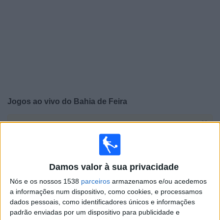
Notícias
Widget
Jogos ao vivo do
Bahia de Feira
×
Bahia de Feira: Atualmente não há uma partida ao vivo
na TV. Você pode verificar o histórico de jogos
previamente emitidos.
Damos valor à sua privacidade
Domingo, 22/02/2026
Nós e os nossos 1538
parceiros
armazenamos e/ou acedemos
a informações num dispositivo, como cookies, e processamos
15:00
Campeonato Baiano
dados pessoais, como identificadores únicos e informações
Jacuipense
padrão enviadas por um dispositivo para publicidade e