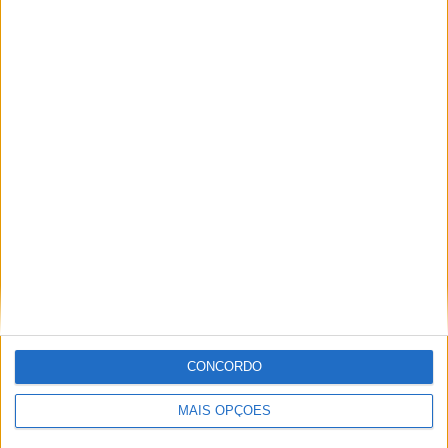
4
13
38
COMPETIÇÕES
VS Bahia
RIVAIS
RANKING POR EQUIPES
Bahia
13 (12,04%)
Atlético Alagoinhas
12 (11,11%)
Vitória
8 (7,41%)
Juazeirense
6 (5,56%)
Caldense
4 (3,7%)
Ver ranking completo
RANKING POR COMPETIÇÕES
Serie D
54 (50%)
Campeonato Baiano
50 (46,3%)
CONCORDO
Copa do Brasil
3 (2,78%)
Copa do Nordeste
1 (0,93%)
MAIS OPÇÕES
Ver ranking completo