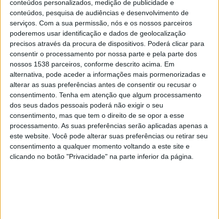
conteúdos personalizados, medição de publicidade e
Bahia de Feira
conteúdos, pesquisa de audiências e desenvolvimento de
TVE Bahía
serviços.
Com a sua permissão, nós e os nossos parceiros
poderemos usar identificação e dados de geolocalização
Quarta-feira, 18/02/2026
precisos através da procura de dispositivos. Poderá clicar para
consentir o processamento por nossa parte e pela parte dos
20:30
Campeonato Baiano
nossos 1538 parceiros, conforme descrito acima. Em
alternativa, pode aceder a informações mais pormenorizadas e
Vitória
alterar as suas preferências antes de consentir ou recusar o
Bahia de Feira
consentimento.
Tenha em atenção que algum processamento
TV Brasil
TV Vitória - Betsat YouTube
dos seus dados pessoais poderá não exigir o seu
TVE Bahía
TVE Espírito Santo
consentimento, mas que tem o direito de se opor a esse
processamento. As suas preferências serão aplicadas apenas a
este website. Você pode alterar suas preferências ou retirar seu
Quarta-feira, 11/02/2026
consentimento a qualquer momento voltando a este site e
18:15
Campeonato Baiano
clicando no botão "Privacidade" na parte inferior da página.
Bahia de Feira
Barcelona BA
TVE Espírito Santo
TVE Bahía