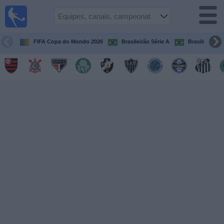
Futebol
ao Vivo
Brasil
FIFA Copa do Mondo 2026
Brasileirão Série A
Brasileirão Sé
Guia de
Jogos na
TV
Próximos
Jogos
Equipes
Campeonatos
Canais
de
TV