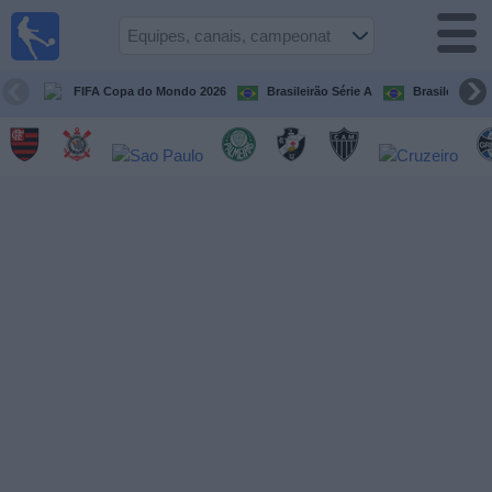
Futebol
ao Vivo
Brasil
FIFA Copa do Mondo 2026
Brasileirão Série A
Brasileirão Sé
Guia de
Jogos na
TV
Próximos
Jogos
Equipes
Campeonatos
Canais
de
TV