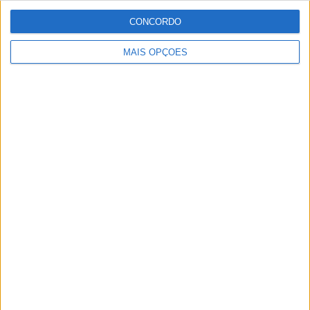
FC Barcelona Academy
2 (8,33%)
CONCORDO
Ver ranking completo
MAIS OPÇÕES
RANKING POR COMPETIÇÕES
UEFA Youth League
18 (75%)
LaLiga Futures
6 (25%)
Ver ranking completo
Nº DE PARTIDAS POR DIA DA SEMANA
SEGUNDA-FEIRA
TERÇA-FEIRA
QUARTA-FEIRA
QUINTA-FEIRA
-
11
10
-
- %
45,83%
41,67%
- %
SEXTA-FEIRA
SÁBADO
DOMINGO
-
2
1
- %
8,33%
4,17%