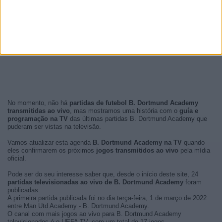
No momento, não há
partidas de futebol B. Dortmund Academy
transmitidas ao vivo
, mas mostramos uma história com o
guía e
programação na TV
das últimas partidas B. Dortmund Academy que
puderam ser vistas na televisão.
Vamos atualizar esta agenda
B. Dortmund Academy na TV
quando
eles confirmarem os próximos
jogos transmitidos ao vivo
pela mídia
oficial.
Pode ser do seu interesse saber que, desde o início deste site, 24
partidas televisionadas ao vivo de B. Dortmund Academy
foram
publicadas.
A primeira partida publicada foi no dia terça-feira, 1 de março de 2022
entre Man Utd Academy - B. Dortmund Academy.
O canal com mais jogos ao vivo para B. Dortmund Academy
televisionados é o UEFA TV, com um total de 17 jogos.