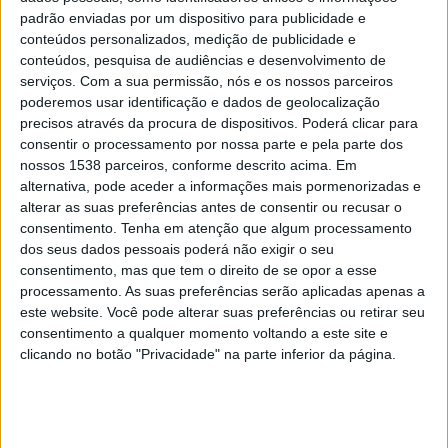
AZ Alkmaar Academy
padrão enviadas por um dispositivo para publicidade e
B. Dortmund Academy
conteúdos personalizados, medição de publicidade e
UEFA TV
conteúdos, pesquisa de audiências e desenvolvimento de
serviços.
Com a sua permissão, nós e os nossos parceiros
poderemos usar identificação e dados de geolocalização
Domingo, 28/12/2025
precisos através da procura de dispositivos. Poderá clicar para
06:30
LaLiga Futures
consentir o processamento por nossa parte e pela parte dos
Fase de grupos
nossos 1538 parceiros, conforme descrito acima. Em
alternativa, pode aceder a informações mais pormenorizadas e
Sporting CP Academy
alterar as suas preferências antes de consentir ou recusar o
B. Dortmund Academy
consentimento.
Tenha em atenção que algum processamento
dos seus dados pessoais poderá não exigir o seu
Disney+ Premium
consentimento, mas que tem o direito de se opor a esse
processamento. As suas preferências serão aplicadas apenas a
Sábado, 27/12/2025
este website. Você pode alterar suas preferências ou retirar seu
consentimento a qualquer momento voltando a este site e
08:30
LaLiga Futures
clicando no botão "Privacidade" na parte inferior da página.
Fase de grupos
FC Barcelona Academy
B. Dortmund Academy
Disney+ Premium