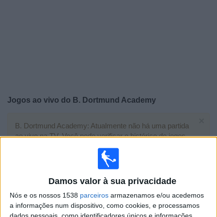
Notícias
Widget
Jogos ao vivo do
B. Dortmund Academy
×
B. Dortmund Academy: Atualmente não há uma partida
ao vivo na TV. Você pode verificar o histórico de jogos
previamente emitidos.
Terça-feira, 03/02/2026
Damos valor à sua privacidade
09:00
UEFA Youth League
Nós e os nossos 1538
parceiros
armazenamos e/ou acedemos
1/16 Final
a informações num dispositivo, como cookies, e processamos
dados pessoais, como identificadores únicos e informações