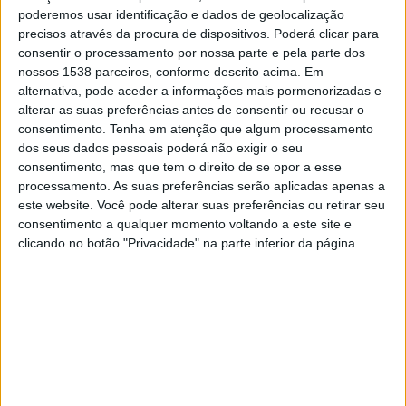
19:30
Copa Paulista
poderemos usar identificação e dados de geolocalização
precisos através da procura de dispositivos. Poderá clicar para
Marília AC
consentir o processamento por nossa parte e pela parte dos
CA Linense
nossos 1538 parceiros, conforme descrito acima. Em
alternativa, pode aceder a informações mais pormenorizadas e
Metrópoles
alterar as suas preferências antes de consentir ou recusar o
consentimento.
Tenha em atenção que algum processamento
Sábado, 22/08/2026
dos seus dados pessoais poderá não exigir o seu
consentimento, mas que tem o direito de se opor a esse
15:00
Copa Paulista
processamento. As suas preferências serão aplicadas apenas a
este website. Você pode alterar suas preferências ou retirar seu
CA Linense
consentimento a qualquer momento voltando a este site e
Bandeirante EC
clicando no botão "Privacidade" na parte inferior da página.
Paulistão YouTube
DADOS ESTATÍSTICOS DA EQUIPE CA LINENSE NA
TELEVISÃO EM BRASIL
Até a data de hoje
08/08/2026
e desde que este site coleta os dados
estatísticos de quando e onde são televisionados os jogos de
Futebol
da