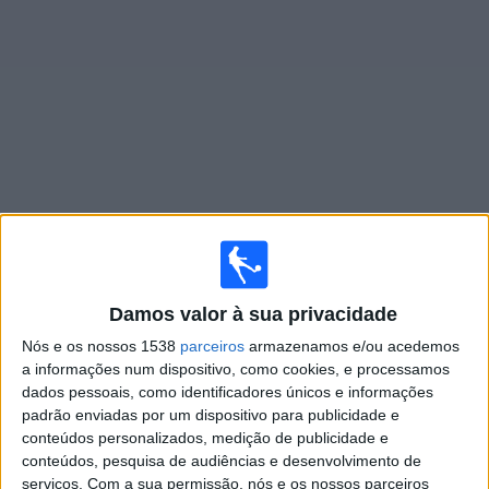
Notícias
Widget
Jogos ao vivo do
CA Linense
Amanhã domingo, 09/08/2026
10:00
Copa Paulista
Damos valor à sua privacidade
Nós e os nossos 1538
parceiros
armazenamos e/ou acedemos
CA Linense
a informações num dispositivo, como cookies, e processamos
Grêmio Prudente
dados pessoais, como identificadores únicos e informações
Paulistão YouTube
padrão enviadas por um dispositivo para publicidade e
conteúdos personalizados, medição de publicidade e
conteúdos, pesquisa de audiências e desenvolvimento de
Sábado, 15/08/2026
serviços.
Com a sua permissão, nós e os nossos parceiros