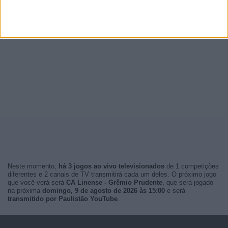
Neste momento,
há 3 jogos ao vivo televisionados
de 1 competições
diferentes e 2 canais de TV transmitirá cada um deles. O próximo jogo
que você verá será
CA Linense - Grêmio Prudente
, que será jogado
na próxima
domingo, 9 de agosto de 2026 às 15:00
e será
transmitido por Paulistão YouTube
.