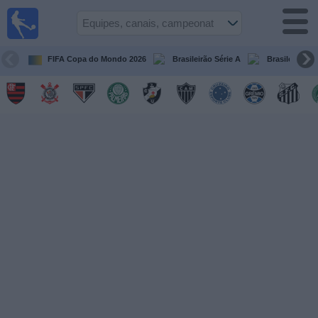
Futebol
ao Vivo
Brasil
FIFA Copa do Mondo 2026
Brasileirão Série A
Brasileirão Sé
Guia de
Jogos na
TV
Próximos
Jogos
Equipes
Campeonatos
Canais
de
TV