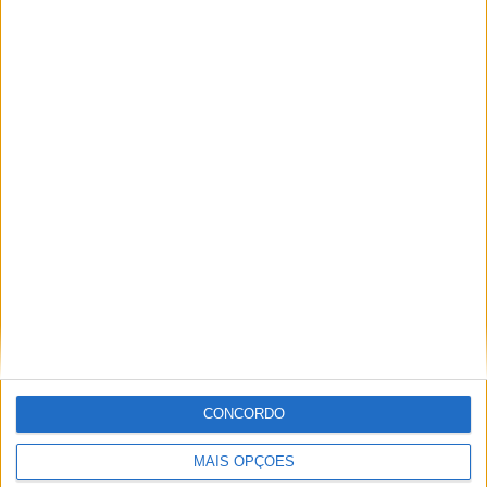
Hornchurch FC
1 (14,29%)
Dorking
1 (14,29%)
Dag & Red
1 (14,29%)
Braintree Town
1 (14,29%)
Hemel Hempstead Town
1 (14,29%)
Ver ranking completo
RANKING POR COMPETIÇÕES
National League South
6 (85,71%)
FA Cup
1 (14,29%)
Ver ranking completo
Nº DE PARTIDAS POR DIA DA SEMANA
CONCORDO
SEGUNDA-FEIRA
TERÇA-FEIRA
QUARTA-FEIRA
QUINTA-FEIRA
4
2
-
-
MAIS OPÇÕES
57,14%
28,57%
- %
- %