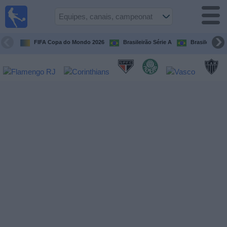
Futebol
ao Vivo
Brasil
FIFA Copa do Mondo 2026
Brasileirão Série A
Brasileirão Sé
Guia de
Jogos na
TV
Próximos
Jogos
Equipes
Campeonatos
Canais
de
TV