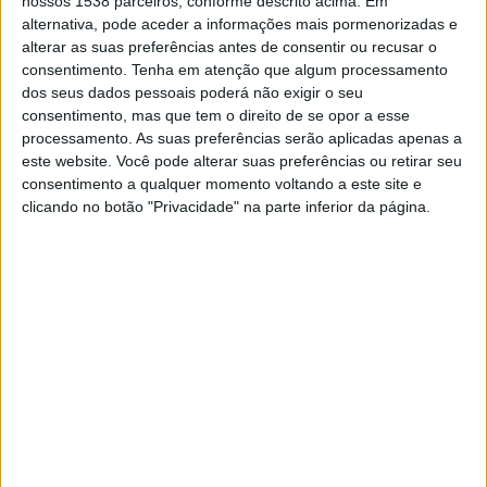
nossos 1538 parceiros, conforme descrito acima. Em
alternativa, pode aceder a informações mais pormenorizadas e
alterar as suas preferências antes de consentir ou recusar o
DADOS ESTATÍSTICOS DA EQUIPE CHELMSFORD CITY NA
consentimento.
Tenha em atenção que algum processamento
TELEVISÃO EM BRASIL
dos seus dados pessoais poderá não exigir o seu
Até a data de hoje
08/08/2026
e desde que este site coleta os dados
consentimento, mas que tem o direito de se opor a esse
estatísticos de quando e onde são televisionados os jogos de
Futebol
da
processamento. As suas preferências serão aplicadas apenas a
equipe
Chelmsford City
em
Brasil
, que foi em
01/11/2025
, podemos
este website. Você pode alterar suas preferências ou retirar seu
fornecer os seguintes dados:
consentimento a qualquer momento voltando a este site e
clicando no botão "Privacidade" na parte inferior da página.
7
PARTIDAS TELEVISADAS
0 partidas em aberto
0%
7 partidas pagas
100%
RANKING POR CANAIS
DAZN
6 (85,71%)