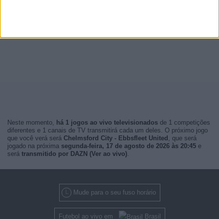
Neste momento,
há 1 jogos ao vivo televisionados
de 1 competições
diferentes e 1 canais de TV transmitirá cada um deles. O próximo jogo
que você verá será
Chelmsford City - Ebbsfleet United
, que será
jogado na próxima
segunda-feira, 17 de agosto de 2026 às 20:45
e
será
transmitido por DAZN (Ver ao vivo)
.
Mude para o seu fuso horário
Futebol ao vivo em
Brasil