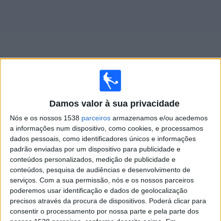
Notícias
Widget
Jogos ao vivo do
Chelmsford City
Damos valor à sua privacidade
Nós e os nossos 1538
parceiros
armazenamos e/ou acedemos
Segunda-feira, 17/08/2026
a informações num dispositivo, como cookies, e processamos
dados pessoais, como identificadores únicos e informações
15:45
National League South
padrão enviadas por um dispositivo para publicidade e
conteúdos personalizados, medição de publicidade e
conteúdos, pesquisa de audiências e desenvolvimento de
serviços.
Com a sua permissão, nós e os nossos parceiros
Chelmsford City
poderemos usar identificação e dados de geolocalização
Ebbsfleet United
precisos através da procura de dispositivos. Poderá clicar para
consentir o processamento por nossa parte e pela parte dos
DAZN (Ver ao vivo)