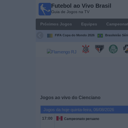
Futebol ao Vivo Brasil
Futebol
Guia de Jogos na TV
ao Vivo
Brasil
Próximos Jogos
Equipes
Campeona
Guia de
Jogos na
FIFA Copa do Mondo 2026
Brasileirão Sér
TV
Próximos
Jogos
Equipes
Campeonatos
Jogos ao vivo do
Cienciano
Canais
Jogos da hoje quinta-feira, 06/08/2026
de
TV
17:00
Campeonato peruano