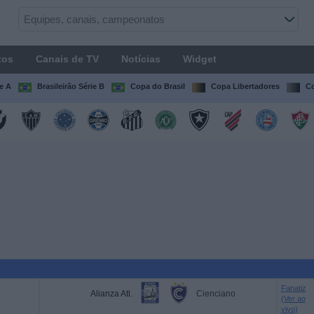
tos
Canais de TV
Notícias
Widget
ie A
Brasileirão Série B
Copa do Brasil
Copa Libertadores
Co
Fanatiz
Alianza Atl.
Cienciano
(Ver ao
vivo)