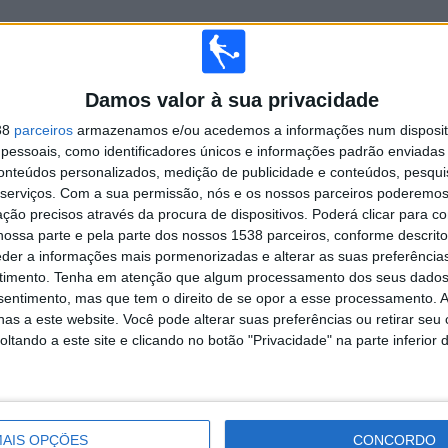
TOTAL
MÁXIMO
TOTAL
3
16
34
Damos valor à sua privacidade
38
parceiros
armazenamos e/ou acedemos a informações num dispositi
COMPETIÇÕES
VS FBC Melgar
RIVAIS
essoais, como identificadores únicos e informações padrão enviadas 
conteúdos personalizados, medição de publicidade e conteúdos, pesqui
RANKING POR COMPETIÇÕES
serviços.
Com a sua permissão, nós e os nossos parceiros poderemos 
ção precisos através da procura de dispositivos. Poderá clicar para co
Campeonato peruano
184 (89,32%)
ossa parte e pela parte dos nossos 1538 parceiros, conforme descrit
Copa Sul-Americana
21 (10,19%)
eder a informações mais pormenorizadas e alterar as suas preferência
Amigável
1 (0,49%)
timento.
Tenha em atenção que algum processamento dos seus dados
nsentimento, mas que tem o direito de se opor a esse processamento. A
Ver ranking completo
as a este website. Você pode alterar suas preferências ou retirar seu
tando a este site e clicando no botão "Privacidade" na parte inferior 
 PARTIDAS POR DIA DA SEMANA
A-FEIRA
QUINTA-FEIRA
SEXTA-FEIRA
SÁBADO
DOMINGO
AIS OPÇÕES
CONCORDO