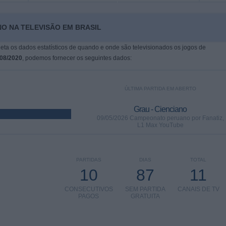
NO NA TELEVISÃO EM BRASIL
leta os dados estatísticos de quando e onde são televisionados os jogos de
/08/2020
, podemos fornecer os seguintes dados:
ÚLTIMA PARTIDA EM ABERTO
Grau - Cienciano
09/05/2026 Campeonato peruano por Fanatiz,
L1 Max YouTube
PARTIDAS
DIAS
TOTAL
10
87
11
CONSECUTIVOS
SEM PARTIDA
CANAIS DE TV
PAGOS
GRATUITA