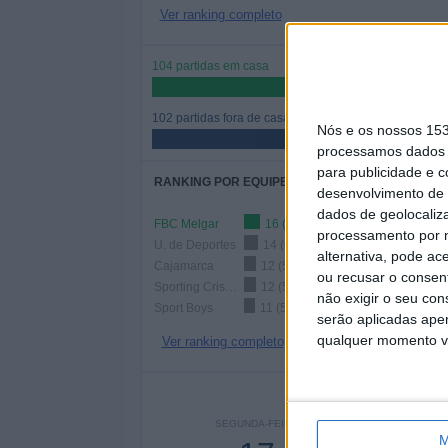
Ver ranking completo
104 partidas em casa
50,49%
102 partidas fora de casa
Nós e os nossos 15
49,51%
processamos dados p
para publicidade e 
RANKING POR EQUIPES
desenvolvimento de 
dados de geolocaliza
FBC Melgar
16 (7,77%)
processamento por n
U. de Deportes
14 (6,8%)
alternativa, pode ac
Cajamarca
12 (5,83%)
ou recusar o consen
Sporting Cristal
12 (5,83%)
não exigir o seu co
Sport Boys
11 (5,34%)
serão aplicadas apen
qualquer momento vol
Ver ranking completo
Nº DE
SEGUNDA-FEIRA
TERÇA-FEIRA
QUART
M