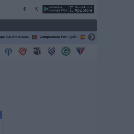
pa Sul-Americana
Campeonato Português
Campeonato Espanhol