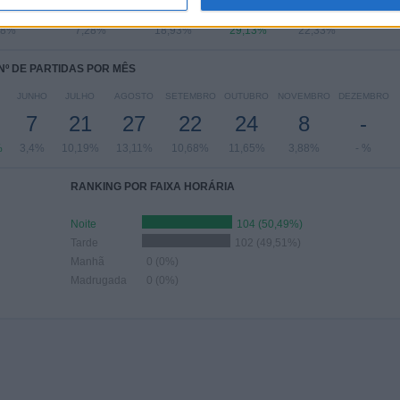
14
15
39
60
46
,8%
7,28%
18,93%
29,13%
22,33%
Nº DE PARTIDAS POR MÊS
JUNHO
JULHO
AGOSTO
SETEMBRO
OUTUBRO
NOVEMBRO
DEZEMBRO
7
21
27
22
24
8
-
%
3,4%
10,19%
13,11%
10,68%
11,65%
3,88%
- %
RANKING POR FAIXA HORÁRIA
Noite
104 (50,49%)
Tarde
102 (49,51%)
Manhã
0 (0%)
Madrugada
0 (0%)