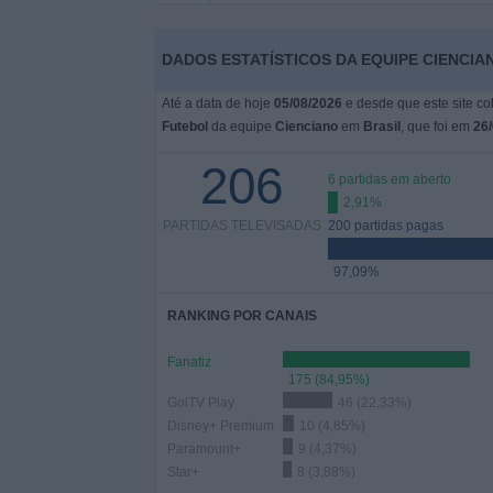
Notícias
DADOS ESTATÍSTICOS DA EQUIPE CIENCIA
Widget
Até a data de hoje
05/08/2026
e desde que este site co
Futebol
da equipe
Cienciano
em
Brasil
, que foi em
26
206
6 partidas em aberto
2,91%
PARTIDAS TELEVISADAS
200 partidas pagas
97,09%
RANKING POR CANAIS
Fanatiz
175 (84,95%)
GolTV Play
46 (22,33%)
Disney+ Premium
10 (4,85%)
Paramount+
9 (4,37%)
Star+
8 (3,88%)