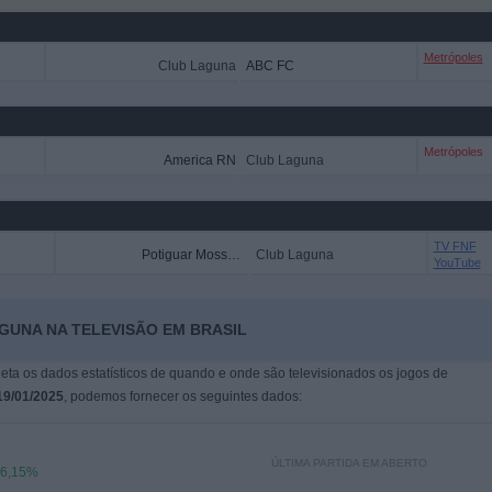
Metrópoles
Club Laguna
ABC FC
Metrópoles
America RN
Club Laguna
TV FNF
Potiguar Mossoró
Club Laguna
YouTube
GUNA NA TELEVISÃO EM BRASIL
leta os dados estatísticos de quando e onde são televisionados os jogos de
19/01/2025
, podemos fornecer os seguintes dados:
ÚLTIMA PARTIDA EM ABERTO
6,15%