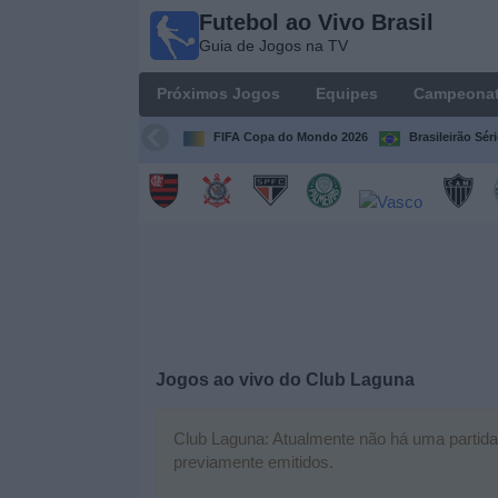
Futebol ao Vivo Brasil
Futebol
Guia de Jogos na TV
ao Vivo
Brasil
Próximos Jogos
Equipes
Campeona
Guia de
Jogos na
FIFA Copa do Mondo 2026
Brasileirão Sér
TV
Próximos
Jogos
Equipes
Campeonatos
Jogos ao vivo do
Club Laguna
Canais
de
Club Laguna: Atualmente não há uma partida a
TV
previamente emitidos.