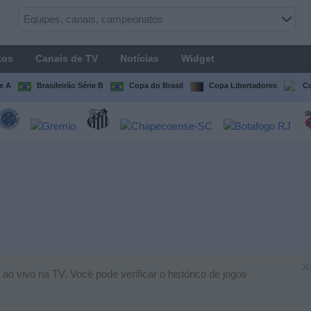
tos
Canais de TV
Notícias
Widget
ie A
Brasileirão Série B
Copa do Brasil
Copa Libertadores
Co
×
o vivo na TV. Você pode verificar o histórico de jogos