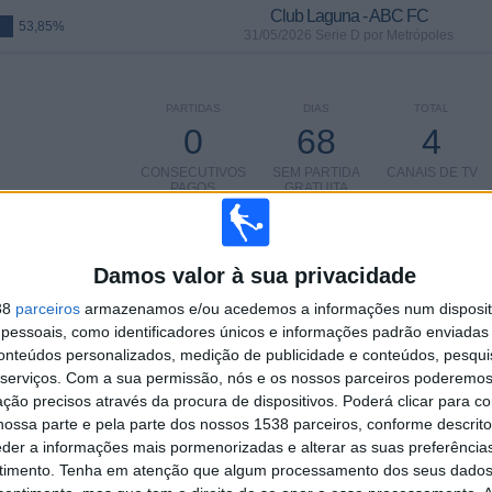
Club Laguna - ABC FC
53,85%
31/05/2026 Serie D por Metrópoles
PARTIDAS
DIAS
TOTAL
0
68
4
CONSECUTIVOS
SEM PARTIDA
CANAIS DE TV
PAGOS
GRATUITA
Damos valor à sua privacidade
TOTAL
MÁXIMO
TOTAL
38
parceiros
armazenamos e/ou acedemos a informações num dispositi
2
3
6
essoais, como identificadores únicos e informações padrão enviadas 
conteúdos personalizados, medição de publicidade e conteúdos, pesqui
COMPETIÇÕES
VS America RN
RIVAIS
serviços.
Com a sua permissão, nós e os nossos parceiros poderemos 
ção precisos através da procura de dispositivos. Poderá clicar para co
RANKING POR COMPETIÇÕES
ossa parte e pela parte dos nossos 1538 parceiros, conforme descrit
eder a informações mais pormenorizadas e alterar as suas preferência
Campeonato Potiguar
11 (84,62%)
timento.
Tenha em atenção que algum processamento dos seus dados
Serie D
2 (15,38%)