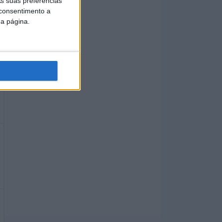
s suas preferências
 consentimento a
da página.