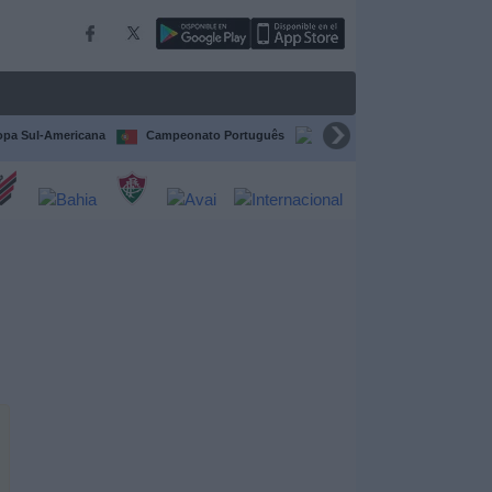
pa Sul-Americana
Campeonato Português
Campeonato Espanhol