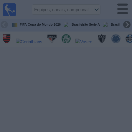
Futebol
ao Vivo
Brasil
FIFA Copa do Mondo 2026
Brasileirão Série A
Brasileirão Sé
Guia de
Jogos na
TV
Próximos
Jogos
Equipes
Campeonatos
Canais
de
TV