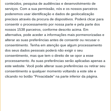
conteúdos, pesquisa de audiências e desenvolvimento de
Sexta-feira, 14/08/2026
serviços.
Com a sua permissão, nós e os nossos parceiros
poderemos usar identificação e dados de geolocalização
15:00
Paulista Sub-20
precisos através da procura de dispositivos. Poderá clicar para
consentir o processamento por nossa parte e pela parte dos
nossos 1538 parceiros, conforme descrito acima. Em
alternativa, pode aceder a informações mais pormenorizadas e
Jabaquara AC Academy
alterar as suas preferências antes de consentir ou recusar o
Corinthians U20
consentimento.
Tenha em atenção que algum processamento
dos seus dados pessoais poderá não exigir o seu
consentimento, mas que tem o direito de se opor a esse
Paulistão YouTube
processamento. As suas preferências serão aplicadas apenas a
este website. Você pode alterar suas preferências ou retirar seu
Sexta-feira, 21/08/2026
consentimento a qualquer momento voltando a este site e
clicando no botão "Privacidade" na parte inferior da página.
15:00
Paulista Sub-20
Corinthians U20
Juventus SP Academy