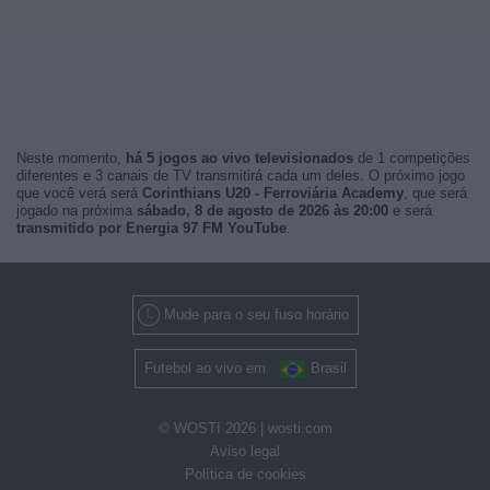
Neste momento,
há 5 jogos ao vivo televisionados
de 1 competições
diferentes e 3 canais de TV transmitirá cada um deles. O próximo jogo
que você verá será
Corinthians U20 - Ferroviária Academy
, que será
jogado na próxima
sábado, 8 de agosto de 2026 às 20:00
e será
transmitido por Energia 97 FM YouTube
.
Mude para o seu fuso horário
Futebol ao vivo em
Brasil
© WOSTI 2026 |
wosti.com
Aviso legal
Política de cookies