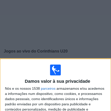
Notícias
Widget
Jogos ao vivo do
Corinthians U20
Jogos da hoje sábado, 08/08/2026
15:00
Paulista Sub-20
Damos valor à sua privacidade
Nós e os nossos 1538
parceiros
armazenamos e/ou acedemos
Corinthians U20
a informações num dispositivo, como cookies, e processamos
Ferroviária Academy
dados pessoais, como identificadores únicos e informações
padrão enviadas por um dispositivo para publicidade e
Energia 97 FM YouTube
conteúdos personalizados, medição de publicidade e