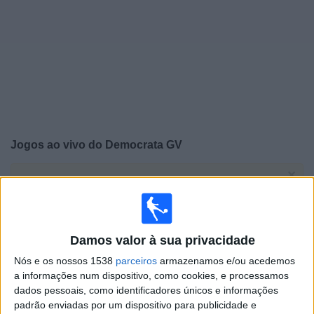
Notícias
Widget
Jogos ao vivo do
Democrata GV
×
Democrata GV: Atualmente não há uma partida ao vivo
na TV. Você pode verificar o histórico de jogos
previamente emitidos.
Damos valor à sua privacidade
Domingo, 31/05/2026
Nós e os nossos 1538
parceiros
armazenamos e/ou acedemos
17:00
Serie D
a informações num dispositivo, como cookies, e processamos
dados pessoais, como identificadores únicos e informações
Democrata GV
padrão enviadas por um dispositivo para publicidade e