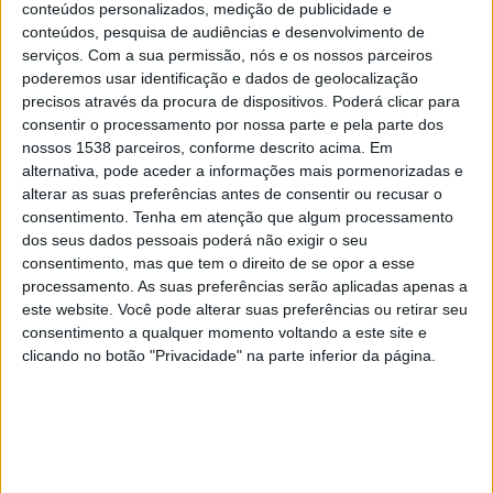
conteúdos personalizados, medição de publicidade e
Rio Branco ES
conteúdos, pesquisa de audiências e desenvolvimento de
Metrópoles
serviços.
Com a sua permissão, nós e os nossos parceiros
poderemos usar identificação e dados de geolocalização
Sábado, 16/05/2026
precisos através da procura de dispositivos. Poderá clicar para
consentir o processamento por nossa parte e pela parte dos
18:00
Serie D
nossos 1538 parceiros, conforme descrito acima. Em
alternativa, pode aceder a informações mais pormenorizadas e
Tombense
alterar as suas preferências antes de consentir ou recusar o
Democrata GV
consentimento.
Tenha em atenção que algum processamento
Metrópoles
dos seus dados pessoais poderá não exigir o seu
consentimento, mas que tem o direito de se opor a esse
Domingo, 12/04/2026
processamento. As suas preferências serão aplicadas apenas a
este website. Você pode alterar suas preferências ou retirar seu
17:00
Serie D
consentimento a qualquer momento voltando a este site e
clicando no botão "Privacidade" na parte inferior da página.
Rio Branco ES
Democrata GV
Metrópoles
Mais días