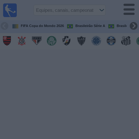
Futebol
ao Vivo
Brasil
FIFA Copa do Mondo 2026
Brasileirão Série A
Brasileirão Sé
Guia de
Jogos na
TV
Próximos
Jogos
Equipes
Campeonatos
Canais
de
TV