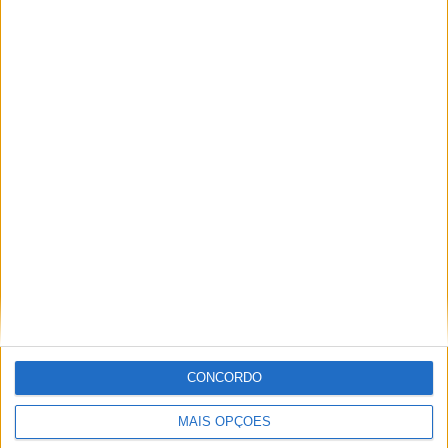
TOTAL
MÁXIMO
TOTAL
3
6
25
COMPETIÇÕES
VS Vila Nova
RIVAIS
MG
RANKING POR EQUIPES
Vila Nova MG
6 (9,68%)
Atletico-MG
5 (8,06%)
Cruzeiro
5 (8,06%)
Tombense
5 (8,06%)
America MG
4 (6,45%)
Ver ranking completo
RANKING POR COMPETIÇÕES
CONCORDO
Campeonato Mineiro
53 (85,48%)
Serie D
8 (12,9%)
Copa do Brasil
1 (1,61%)
MAIS OPÇÕES