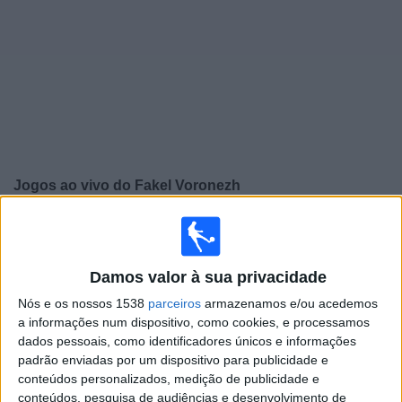
Notícias
Widget
Jogos ao vivo do
Fakel Voronezh
×
Fakel Voronezh: Atualmente não há uma partida ao vivo
na TV. Você pode verificar o histórico de jogos
previamente emitidos.
Damos valor à sua privacidade
Nós e os nossos 1538
parceiros
armazenamos e/ou acedemos
Sábado, 18/03/2023
a informações num dispositivo, como cookies, e processamos
dados pessoais, como identificadores únicos e informações
09:30
Campeonato Russo
padrão enviadas por um dispositivo para publicidade e
conteúdos personalizados, medição de publicidade e
Fakel Voronezh
conteúdos, pesquisa de audiências e desenvolvimento de