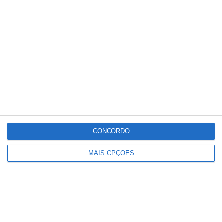
Sochi
2 (10%)
Khimki
2 (10%)
Ural
2 (10%)
Spartak Moscow
2 (10%)
Ver ranking completo
RANKING POR COMPETIÇÕES
Campeonato Russo
20 (100%)
Ver ranking completo
CONCORDO
Nº DE PARTIDAS POR DIA DA SEMANA
MAIS OPÇÕES
SEGUNDA-FEIRA
TERÇA-FEIRA
QUARTA-FEIRA
QUINTA-FEIRA
-
-
-
-
- %
- %
- %
- %
SEXTA-FEIRA
SÁBADO
DOMINGO