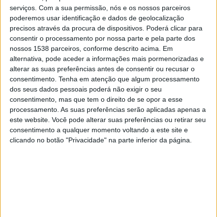
Sochi
serviços.
Com a sua permissão, nós e os nossos parceiros
Russian Premier Liga YouTube
poderemos usar identificação e dados de geolocalização
precisos através da procura de dispositivos. Poderá clicar para
consentir o processamento por nossa parte e pela parte dos
Sábado, 11/03/2023
nossos 1538 parceiros, conforme descrito acima. Em
09:30
Campeonato Russo
alternativa, pode aceder a informações mais pormenorizadas e
alterar as suas preferências antes de consentir ou recusar o
Spartak Moscow
consentimento.
Tenha em atenção que algum processamento
Fakel Voronezh
dos seus dados pessoais poderá não exigir o seu
consentimento, mas que tem o direito de se opor a esse
Russian Premier Liga YouTube
processamento. As suas preferências serão aplicadas apenas a
este website. Você pode alterar suas preferências ou retirar seu
Sexta-feira, 03/03/2023
consentimento a qualquer momento voltando a este site e
clicando no botão "Privacidade" na parte inferior da página.
12:00
Campeonato Russo
Fakel Voronezh
Khimki
Russian Premier Liga YouTube
Mais días