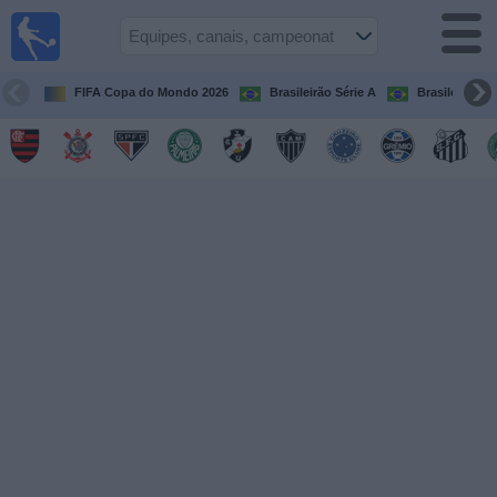
Futebol
ao Vivo
Brasil
FIFA Copa do Mondo 2026
Brasileirão Série A
Brasileirão Sé
Guia de
Jogos na
TV
Próximos
Jogos
Equipes
Campeonatos
Canais
de
TV