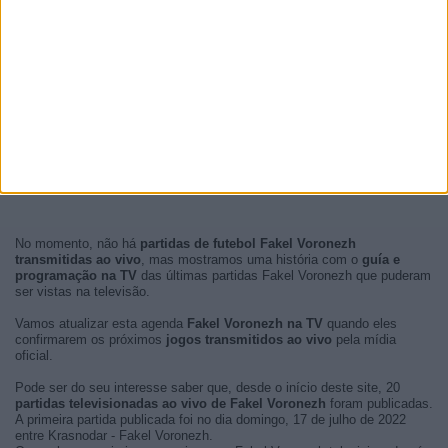
No momento, não há
partidas de futebol Fakel Voronezh
transmitidas ao vivo
, mas mostramos uma história com o
guía e
programação na TV
das últimas partidas Fakel Voronezh que puderam
ser vistas na televisão.
Vamos atualizar esta agenda
Fakel Voronezh na TV
quando eles
confirmarem os próximos
jogos transmitidos ao vivo
pela mídia
oficial.
Pode ser do seu interesse saber que, desde o início deste site, 20
partidas televisionadas ao vivo de Fakel Voronezh
foram publicadas.
A primeira partida publicada foi no dia domingo, 17 de julho de 2022
entre Krasnodar - Fakel Voronezh.