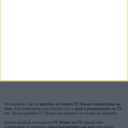
No momento, não há
partidas de futebol FC Rouen transmitidas ao
vivo
, mas mostramos uma história com o
guía e programação na TV
das últimas partidas FC Rouen que puderam ser vistas na televisão.
Vamos atualizar esta agenda
FC Rouen na TV
quando eles
confirmarem os próximos
jogos transmitidos ao vivo
pela mídia