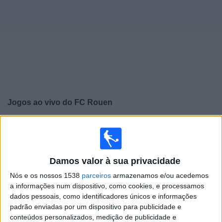
Notícias
Widget
Jogos ao vivo do
FC Rouen
×
FC Rouen: Atualmente não há uma partida ao vivo na
TV. Você pode verificar o histórico de jogos previamente
emitidos.
Damos valor à sua privacidade
Nós e os nossos 1538
parceiros
armazenamos e/ou acedemos
Sexta-feira, 15/05/2026
a informações num dispositivo, como cookies, e processamos
14:30
Ligue 3
dados pessoais, como identificadores únicos e informações
padrão enviadas por um dispositivo para publicidade e
FC Fleury 91
conteúdos personalizados, medição de publicidade e