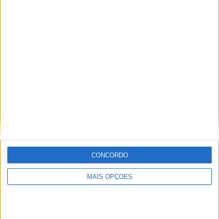
COMPETIÇÕES
VS Stade
RIVAIS
Briochin
RANKING POR EQUIPES
Stade Briochin
2 (7,69%)
Aubagne FC
2 (7,69%)
Versailles
2 (7,69%)
Sochaux
2 (7,69%)
Bourg en Bresse
2 (7,69%)
Ver ranking completo
RANKING POR COMPETIÇÕES
Ligue 3
26 (100%)
CONCORDO
Ver ranking completo
MAIS OPÇÕES
Nº DE PARTIDAS POR DIA DA SEMANA