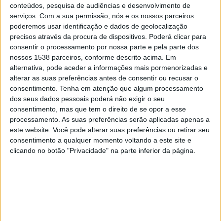
FC Rouen
conteúdos, pesquisa de audiências e desenvolvimento de
serviços.
Com a sua permissão, nós e os nossos parceiros
DAZN App Gratuita (assistir de graça)
FIFA+
poderemos usar identificação e dados de geolocalização
precisos através da procura de dispositivos. Poderá clicar para
Sábado, 09/05/2026
consentir o processamento por nossa parte e pela parte dos
nossos 1538 parceiros, conforme descrito acima. Em
14:30
Ligue 3
alternativa, pode aceder a informações mais pormenorizadas e
FC Rouen
alterar as suas preferências antes de consentir ou recusar o
consentimento.
Tenha em atenção que algum processamento
Versailles
dos seus dados pessoais poderá não exigir o seu
DAZN App Gratuita (assistir de graça)
FIFA+
consentimento, mas que tem o direito de se opor a esse
processamento. As suas preferências serão aplicadas apenas a
Sábado, 02/05/2026
este website. Você pode alterar suas preferências ou retirar seu
consentimento a qualquer momento voltando a este site e
14:30
Ligue 3
clicando no botão "Privacidade" na parte inferior da página.
Quevilly Rouen
FC Rouen
DAZN App Gratuita (assistir de graça)
FIFA+
Mais días