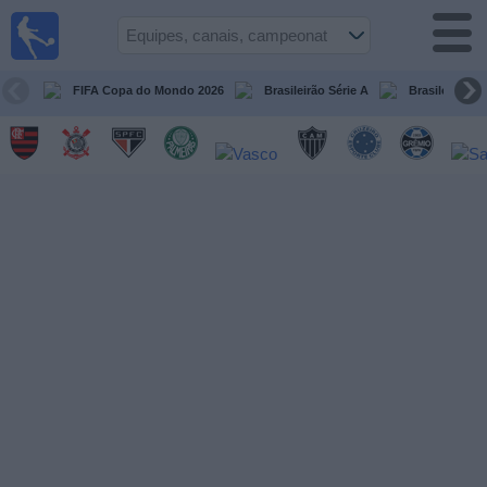
Futebol
ao Vivo
Brasil
FIFA Copa do Mondo 2026
Brasileirão Série A
Brasileirão Sé
Guia de
Jogos na
TV
Próximos
Jogos
Equipes
Campeonatos
Canais
de
TV