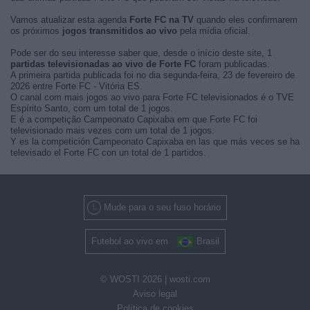
Vamos atualizar esta agenda
Forte FC na TV
quando eles confirmarem
os próximos
jogos transmitidos ao vivo
pela mídia oficial.
Pode ser do seu interesse saber que, desde o início deste site, 1
partidas televisionadas ao vivo de Forte FC
foram publicadas.
A primeira partida publicada foi no dia segunda-feira, 23 de fevereiro de
2026 entre Forte FC - Vitória ES.
O canal com mais jogos ao vivo para Forte FC televisionados é o TVE
Espírito Santo, com um total de 1 jogos.
E é a competição Campeonato Capixaba em que Forte FC foi
televisionado mais vezes com um total de 1 jogos.
Y es la competición Campeonato Capixaba en las que más veces se ha
televisado el Forte FC con un total de 1 partidos.
Mude para o seu fuso horário
Futebol ao vivo em
Brasil
© WOSTI 2026 |
wosti.com
Aviso legal
Política de cookies