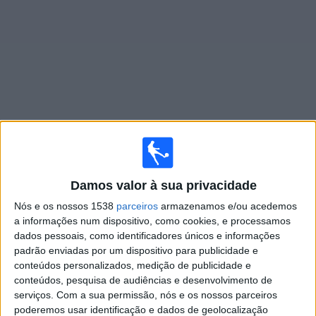
Notícias
Widget
Jogos ao vivo do
Forte FC
×
Forte FC: Atualmente não há uma partida ao vivo na TV.
Damos valor à sua privacidade
Você pode verificar o histórico de jogos previamente
Nós e os nossos 1538
parceiros
armazenamos e/ou acedemos
emitidos.
a informações num dispositivo, como cookies, e processamos
dados pessoais, como identificadores únicos e informações
padrão enviadas por um dispositivo para publicidade e
Segunda-feira, 23/02/2026
conteúdos personalizados, medição de publicidade e
18:00
Campeonato Capixaba
conteúdos, pesquisa de audiências e desenvolvimento de
serviços.
Com a sua permissão, nós e os nossos parceiros
Forte FC
poderemos usar identificação e dados de geolocalização