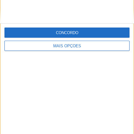
Nº DE PARTIDAS POR DIA DA SEMANA
SEGUNDA-FEIRA
TERÇA-FEIRA
QUARTA-FEIRA
QUINTA-FEIRA
1
-
-
1
CONCORDO
20%
- %
- %
20%
MAIS OPÇÕES
SEXTA-FEIRA
SÁBADO
DOMINGO
-
1
2
- %
20%
40%
Nº DE PARTIDAS POR MÊS
JANEIRO
FEVEREIRO
MARÇO
ABRIL
MAIO
JUNHO
JULHO
AGOSTO
2
3
-
-
-
-
-
-
40%
60%
- %
- %
- %
- %
- %
- %
SETEMBRO
OUTUBRO
NOVEMBRO
DEZEMBRO
-
-
-
-
- %
- %
- %
- %