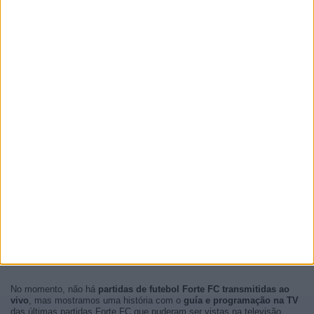
No momento, não há
partidas de futebol Forte FC transmitidas ao
vivo
, mas mostramos uma história com o
guía e programação na TV
das últimas partidas Forte FC que puderam ser vistas na televisão.