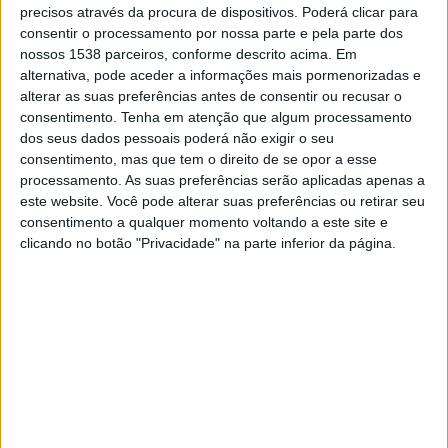
Vitória ES
precisos através da procura de dispositivos. Poderá clicar para
consentir o processamento por nossa parte e pela parte dos
TVE Espírito Santo
nossos 1538 parceiros, conforme descrito acima. Em
alternativa, pode aceder a informações mais pormenorizadas e
alterar as suas preferências antes de consentir ou recusar o
DADOS ESTATÍSTICOS DA EQUIPE FORTE FC NA
consentimento.
Tenha em atenção que algum processamento
TELEVISÃO EM BRASIL
dos seus dados pessoais poderá não exigir o seu
consentimento, mas que tem o direito de se opor a esse
Até a data de hoje
07/08/2026
e desde que este site coleta os dados
processamento. As suas preferências serão aplicadas apenas a
estatísticos de quando e onde são televisionados os jogos de
Futebol
da
este website. Você pode alterar suas preferências ou retirar seu
equipe
Forte FC
em
Brasil
, que foi em
15/01/2026
, podemos fornecer os
consentimento a qualquer momento voltando a este site e
seguintes dados:
clicando no botão "Privacidade" na parte inferior da página.
5
PARTIDAS TELEVISADAS
5 partidas em aberto
100%
0 partidas pagas
0%
ÚLTIMA PARTIDA EM ABERTO