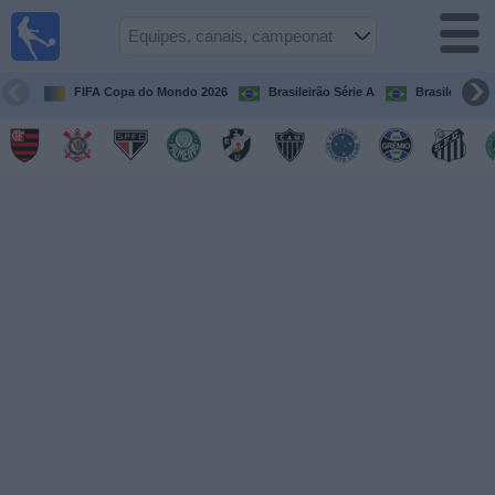
Futebol
ao Vivo
Brasil
FIFA Copa do Mondo 2026
Brasileirão Série A
Brasileirão Sé
Guia de
Jogos na
TV
Próximos
Jogos
Equipes
Campeonatos
Canais
de
TV