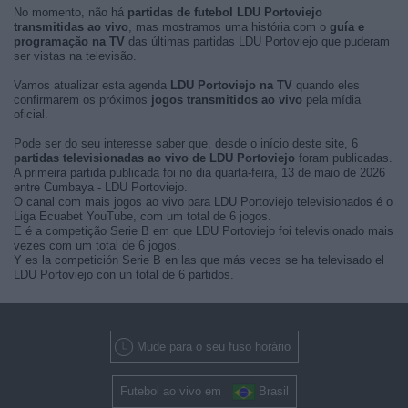
No momento, não há
partidas de futebol LDU Portoviejo
transmitidas ao vivo
, mas mostramos uma história com o
guía e
programação na TV
das últimas partidas LDU Portoviejo que puderam
ser vistas na televisão.
Vamos atualizar esta agenda
LDU Portoviejo na TV
quando eles
confirmarem os próximos
jogos transmitidos ao vivo
pela mídia
oficial.
Pode ser do seu interesse saber que, desde o início deste site, 6
partidas televisionadas ao vivo de LDU Portoviejo
foram publicadas.
A primeira partida publicada foi no dia quarta-feira, 13 de maio de 2026
entre Cumbaya - LDU Portoviejo.
O canal com mais jogos ao vivo para LDU Portoviejo televisionados é o
Liga Ecuabet YouTube, com um total de 6 jogos.
E é a competição Serie B em que LDU Portoviejo foi televisionado mais
vezes com um total de 6 jogos.
Y es la competición Serie B en las que más veces se ha televisado el
LDU Portoviejo con un total de 6 partidos.
Mude para o seu fuso horário
Futebol ao vivo em
Brasil