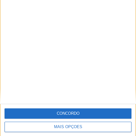
58,33%
TOTAL
MÁXIMO
TOTAL
2
5
25
COMPETIÇÕES
VS EL Nacional
RIVAIS
RANKING POR EQUIPES
EL Nacional
5 (13,89%)
America de Quito
3 (8,33%)
Buhos ULVR
3 (8,33%)
Aucas
2 (5,56%)
Macara
2 (5,56%)
Ver ranking completo
RANKING POR COMPETIÇÕES
CONCORDO
Serie B
19 (52,78%)
Liga Pro
17 (47,22%)
MAIS OPÇÕES
Ver ranking completo