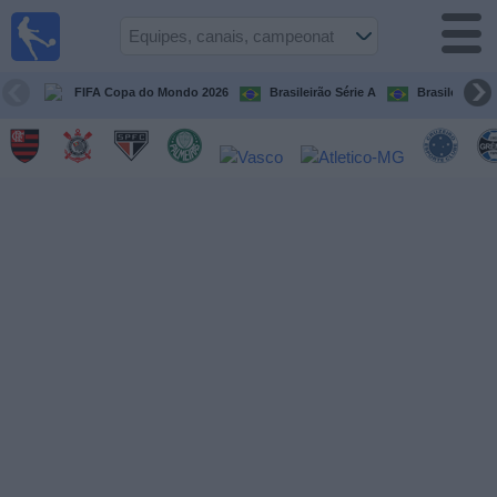
Futebol
ao Vivo
Brasil
FIFA Copa do Mondo 2026
Brasileirão Série A
Brasileirão Sé
Guia de
Jogos na
TV
Próximos
Jogos
Equipes
Campeonatos
Canais
de
TV