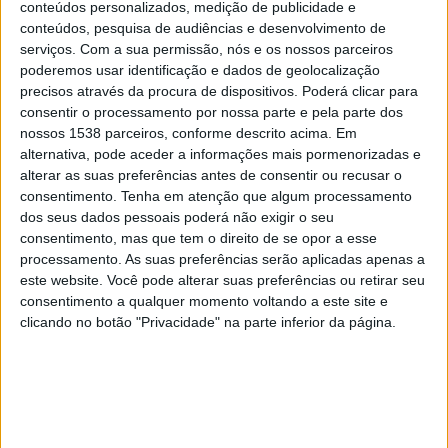
conteúdos personalizados, medição de publicidade e
Cuenca Juniors
conteúdos, pesquisa de audiências e desenvolvimento de
LDU Portoviejo
serviços.
Com a sua permissão, nós e os nossos parceiros
Liga Ecuabet YouTube
poderemos usar identificação e dados de geolocalização
precisos através da procura de dispositivos. Poderá clicar para
consentir o processamento por nossa parte e pela parte dos
Sábado, 04/07/2026
nossos 1538 parceiros, conforme descrito acima. Em
18:30
Serie B
alternativa, pode aceder a informações mais pormenorizadas e
alterar as suas preferências antes de consentir ou recusar o
consentimento.
Tenha em atenção que algum processamento
dos seus dados pessoais poderá não exigir o seu
LDU Portoviejo
consentimento, mas que tem o direito de se opor a esse
Nueve de Octubre
processamento. As suas preferências serão aplicadas apenas a
Liga Ecuabet YouTube
este website. Você pode alterar suas preferências ou retirar seu
consentimento a qualquer momento voltando a este site e
Terça-feira, 09/06/2026
clicando no botão "Privacidade" na parte inferior da página.
21:00
Serie B
San Antonio
LDU Portoviejo