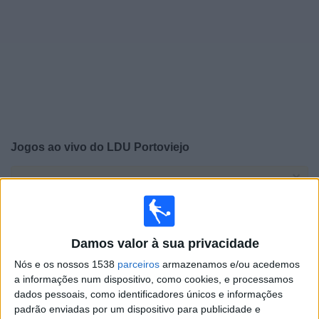
Notícias
Widget
Jogos ao vivo do
LDU Portoviejo
×
LDU Portoviejo: Atualmente não há uma partida ao vivo
na TV. Você pode verificar o histórico de jogos
previamente emitidos.
Damos valor à sua privacidade
Quinta-feira, 09/07/2026
Nós e os nossos 1538
parceiros
armazenamos e/ou acedemos
17:30
a informações num dispositivo, como cookies, e processamos
Serie B
dados pessoais, como identificadores únicos e informações
padrão enviadas por um dispositivo para publicidade e