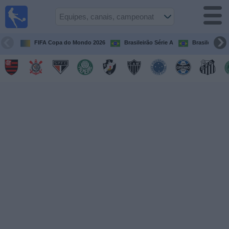
Futebol
ao Vivo
Brasil
FIFA Copa do Mondo 2026
Brasileirão Série A
Brasileirão Sé
Guia de
Jogos na
TV
Próximos
Jogos
Equipes
Campeonatos
Canais
de
TV