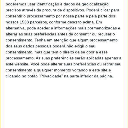
15:00
Paulista Feminino Sub-20
poderemos usar identificação e dados de geolocalização
precisos através da procura de dispositivos. Poderá clicar para
Portuguesa Feminino
consentir o processamento por nossa parte e pela parte dos
nossos 1538 parceiros, conforme descrito acima. Em
Santos Feminino
alternativa, pode aceder a informações mais pormenorizadas e
Paulistão YouTube
alterar as suas preferências antes de consentir ou recusar o
consentimento.
Tenha em atenção que algum processamento
Quarta-feira, 19/08/2026
dos seus dados pessoais poderá não exigir o seu
consentimento, mas que tem o direito de se opor a esse
15:00
Paulista Feminino Sub-20
processamento. As suas preferências serão aplicadas apenas a
este website. Você pode alterar suas preferências ou retirar seu
Palmeiras Femenino
consentimento a qualquer momento voltando a este site e
Portuguesa Feminino
clicando no botão "Privacidade" na parte inferior da página.
Paulistão YouTube
DADOS ESTATÍSTICOS DA EQUIPE PORTUGUESA
FEMININO NA TELEVISÃO EM BRASIL
Até a data de hoje
08/08/2026
e desde que este site coleta os dados
estatísticos de quando e onde são televisionados os jogos de
Futebol
da