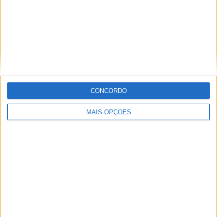
RB Bragantino Feminino
3 (13,04%)
Realidade Jovem
2 (8,7%)
São Paulo Feminino
2 (8,7%)
Palmeiras Femenino
2 (8,7%)
São José EC Feminino
2 (8,7%)
Ver ranking completo
CONCORDO
RANKING POR COMPETIÇÕES
MAIS OPÇÕES
Paulista Feminino
22 (95,65%)
Paulista Feminino Sub-20
1 (4,35%)
Ver ranking completo
Nº DE PARTIDAS POR DIA DA SEMANA
SEGUNDA-FEIRA
TERÇA-FEIRA
QUARTA-FEIRA
QUINTA-FEIRA
-
4
11
4