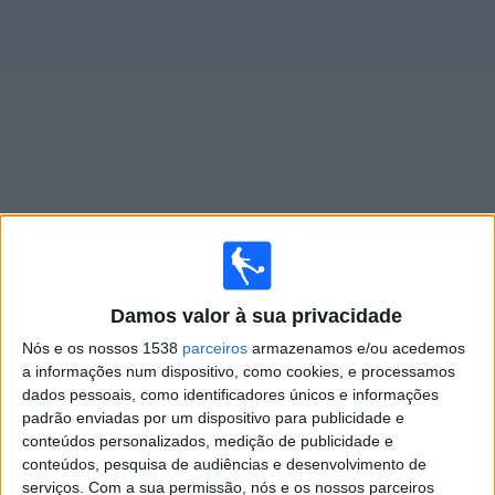
Notícias
Widget
Jogos ao vivo do
Portuguesa Feminino
Jogos da hoje sábado, 08/08/2026
15:00
Brasileirão Feminino A3
Damos valor à sua privacidade
Nós e os nossos 1538
parceiros
armazenamos e/ou acedemos
Tiradentes Feminino
a informações num dispositivo, como cookies, e processamos
Portuguesa Feminino
dados pessoais, como identificadores únicos e informações
CBF TV
padrão enviadas por um dispositivo para publicidade e
conteúdos personalizados, medição de publicidade e
conteúdos, pesquisa de audiências e desenvolvimento de
Quarta-feira, 12/08/2026
serviços.
Com a sua permissão, nós e os nossos parceiros