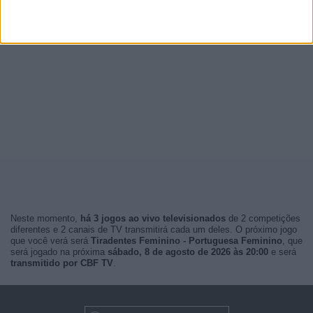
Neste momento,
há 3 jogos ao vivo televisionados
de 2 competições
diferentes e 2 canais de TV transmitirá cada um deles. O próximo jogo
que você verá será
Tiradentes Feminino - Portuguesa Feminino
, que
será jogado na próxima
sábado, 8 de agosto de 2026 às 20:00
e será
transmitido por CBF TV
.