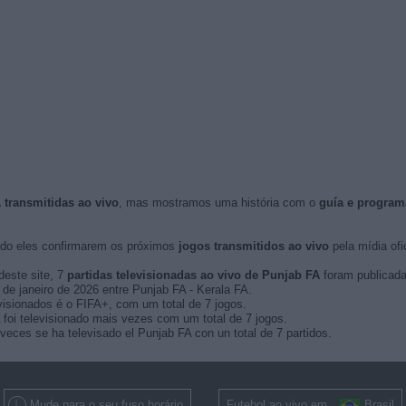
 transmitidas ao vivo
, mas mostramos uma história com o
guía e program
do eles confirmarem os próximos
jogos transmitidos ao vivo
pela mídia ofic
deste site, 7
partidas televisionadas ao vivo de Punjab FA
foram publicada
22 de janeiro de 2026 entre Punjab FA - Kerala FA.
isionados é o FIFA+, com um total de 7 jogos.
oi televisionado mais vezes com um total de 7 jogos.
eces se ha televisado el Punjab FA con un total de 7 partidos.
Mude para o seu fuso horário
Futebol ao vivo em
Brasil