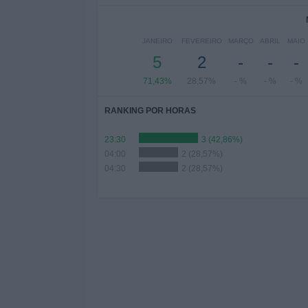
JANEIRO
FEVEREIRO
MARÇO
ABRIL
MAIO
5
2
-
-
-
71,43%
28,57%
- %
- %
- %
RANKING POR HORAS
23:30
3 (42,86%)
04:00
2 (28,57%)
04:30
2 (28,57%)