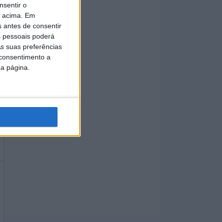
nsentir o
o acima. Em
s antes de consentir
 pessoais poderá
s suas preferências
 consentimento a
da página.