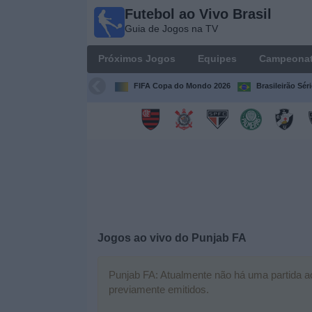
Futebol ao Vivo Brasil
Futebol
Guia de Jogos na TV
ao Vivo
Brasil
Próximos Jogos
Equipes
Campeona
Guia de
Jogos na
FIFA Copa do Mondo 2026
Brasileirão Sér
TV
Próximos
Jogos
Equipes
Campeonatos
Jogos ao vivo do
Punjab FA
Canais
de
Punjab FA: Atualmente não há uma partida ao 
TV
previamente emitidos.