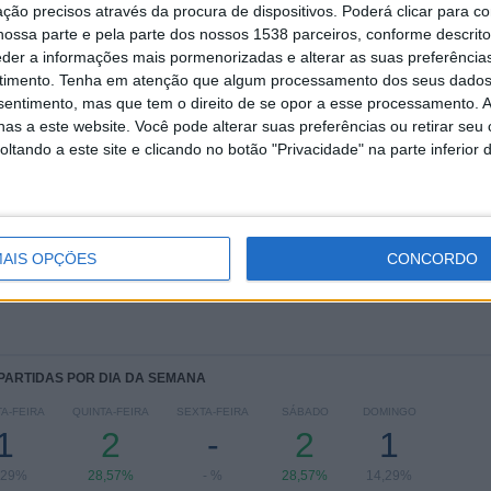
ção precisos através da procura de dispositivos. Poderá clicar para co
TOTAL
MÁXIMO
TOTAL
ossa parte e pela parte dos nossos 1538 parceiros, conforme descrit
1
2
6
eder a informações mais pormenorizadas e alterar as suas preferência
timento.
Tenha em atenção que algum processamento dos seus dados
COMPETIÇÕES
VS Kerala FA
RIVAIS
nsentimento, mas que tem o direito de se opor a esse processamento. A
as a este website. Você pode alterar suas preferências ou retirar seu
RANKING POR COMPETIÇÕES
tando a este site e clicando no botão "Privacidade" na parte inferior 
Santosh Trophy
7 (100%)
Ver ranking completo
AIS OPÇÕES
CONCORDO
 PARTIDAS POR DIA DA SEMANA
A-FEIRA
QUINTA-FEIRA
SEXTA-FEIRA
SÁBADO
DOMINGO
1
2
-
2
1
,29%
28,57%
- %
28,57%
14,29%