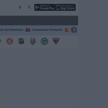
pa Sul-Americana
Campeonato Português
Campeonato Espanhol