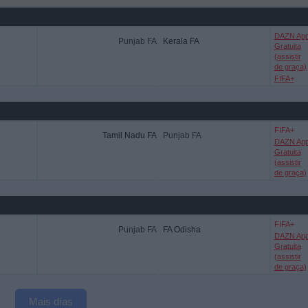
DAZN Ap
Punjab FA
Kerala FA
Gratuita
(assistir
de graça)
FIFA+
FIFA+
Tamil Nadu FA
Punjab FA
DAZN Ap
Gratuita
(assistir
de graça)
FIFA+
Punjab FA
FA Odisha
DAZN Ap
Gratuita
(assistir
de graça)
Mais días