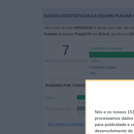
DADOS ESTATÍSTICOS DA EQUIPE PUNJAB 
Até a data de hoje
06/08/2026
e desde que este site co
Futebol
da equipe
Punjab FA
em
Brasil
, que foi em
22
7
7 partidas em aberto
PARTIDAS TELEVISADAS
100%
0 partidas pagas
0%
RANKING POR CANAIS
FIFA+
7 (100%)
DAZN App Gratuita
Nós e os nossos 15
7 (100%)
processamos dados p
Ver ranking completo
para publicidade e 
desenvolvimento de 