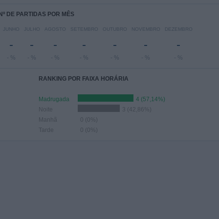
Nº DE PARTIDAS POR MÊS
JUNHO
JULHO
AGOSTO
SETEMBRO
OUTUBRO
NOVEMBRO
DEZEMBRO
-
-
-
-
-
-
-
- %
- %
- %
- %
- %
- %
- %
RANKING POR FAIXA HORÁRIA
Madrugada
4 (57,14%)
Noite
3 (42,86%)
Manhã
0 (0%)
Tarde
0 (0%)