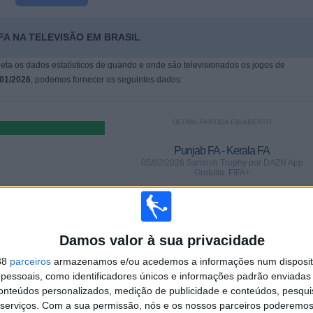
FA NA TELEVISÃO EM BRASIL
leta os dados estatísticos de quando e onde são televisionados os jogos de
/01/2026
, podemos fornecer os seguintes dados:
ÚLTIMA PARTIDA EM ABERTO
Punjab FA - Kerala FA
05/02/2026 Santosh Trophy por DAZN App
Gratuita, FIFA+
PARTIDAS
DIAS
TOTAL
0
182
2
Damos valor à sua privacidade
38
parceiros
armazenamos e/ou acedemos a informações num dispositi
CONSECUTIVOS
SEM PARTIDA
CANAIS DE TV
PAGOS
GRATUITA
essoais, como identificadores únicos e informações padrão enviadas 
conteúdos personalizados, medição de publicidade e conteúdos, pesqui
serviços.
Com a sua permissão, nós e os nossos parceiros poderemos 