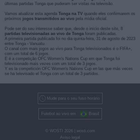
últimas partidas Tonga que puderam ser vistas na televisão.
Vamos atualizar esta agenda
Tonga na TV
quando eles confirmarem os
próximos
jogos transmitidos ao vivo
pela mídia oficial.
Pode ser do seu interesse saber que, desde o início deste site, 8
partidas televisionadas ao vivo de Tonga
foram publicadas.
A primeira partida publicada foi no dia quinta-feira, 31 de agosto de 2023
entre Tonga - Vanuatu.
O canal com mais jogos ao vivo para Tonga televisionados é o FIFA+,
com um total de 6 jogos.
E é a competição OFC Women's Nations Cup em que Tonga foi
televisionado mais vezes com um total de 3 jogos.
Y es la competición OFC Women's Nations Cup en las que más veces
se ha televisado el Tonga con un total de 3 partidos.
Mude para o seu fuso horário
Futebol ao vivo em
Brasil
© WOSTI 2026 |
wosti.com
Aviso legal