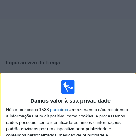
Notícias
Widget
Jogos ao vivo do
Tonga
×
Tonga: Atualmente não há uma partida ao vivo na TV.
Você pode verificar o histórico de jogos previamente
emitidos.
Damos valor à sua privacidade
Sexta-feira, 28/11/2025
Nós e os nossos 1538
parceiros
armazenamos e/ou acedemos
a informações num dispositivo, como cookies, e processamos
17:00
FIFA Copa do Mondo Feminina
dados pessoais, como identificadores únicos e informações
padrão enviadas por um dispositivo para publicidade e
Tonga
conteúdos personalizados, medição de publicidade e