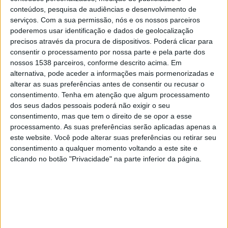
American Samoa
conteúdos, pesquisa de audiências e desenvolvimento de
FIFA+
serviços.
Com a sua permissão, nós e os nossos parceiros
poderemos usar identificação e dados de geolocalização
precisos através da procura de dispositivos. Poderá clicar para
Sexta-feira, 11/07/2025
consentir o processamento por nossa parte e pela parte dos
01:00
OFC Women's Nations Cup
nossos 1538 parceiros, conforme descrito acima. Em
alternativa, pode aceder a informações mais pormenorizadas e
Islas Salomón
alterar as suas preferências antes de consentir ou recusar o
Tonga
consentimento.
Tenha em atenção que algum processamento
dos seus dados pessoais poderá não exigir o seu
FIFA+
consentimento, mas que tem o direito de se opor a esse
processamento. As suas preferências serão aplicadas apenas a
Terça-feira, 08/07/2025
este website. Você pode alterar suas preferências ou retirar seu
consentimento a qualquer momento voltando a este site e
04:00
OFC Women's Nations Cup
clicando no botão "Privacidade" na parte inferior da página.
Fiji
Tonga
FIFA+
Mais días