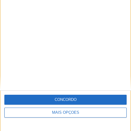
COMPETIÇÕES
VS Islas
RIVAIS
Salomón
RANKING POR EQUIPES
Islas Salomón
2 (25%)
Vanuatu
2 (25%)
Cook Islands
1 (12,5%)
Fiji
1 (12,5%)
Samoa
1 (12,5%)
Ver ranking completo
RANKING POR COMPETIÇÕES
OFC Women's Nations Cup
3 (37,5%)
OFC Olympic Qualifier
2 (25%)
CONCORDO
FIFA Copa do Mondo 2026
2 (25%)
FIFA Copa do Mondo Feminina
1 (12,5%)
MAIS OPÇÕES
Ver ranking completo