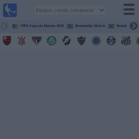
Futebol
ao Vivo
Brasil
FIFA Copa do Mondo 2026
Brasileirão Série A
Brasileirão Sé
Guia de
Jogos na
TV
Próximos
Jogos
Equipes
Campeonatos
Canais
de
TV