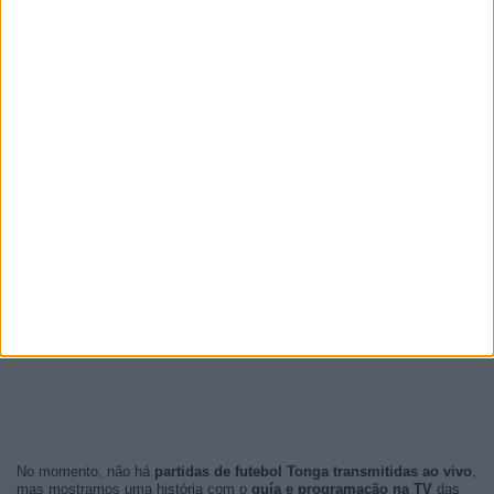
No momento, não há
partidas de futebol Tonga transmitidas ao vivo
,
mas mostramos uma história com o
guía e programação na TV
das