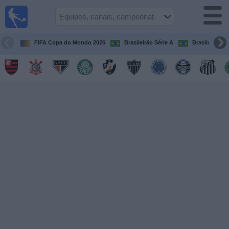
Futebol
ao Vivo
Brasil
FIFA Copa do Mondo 2026
Brasileirão Série A
Brasileirão Sé
Guia de
Jogos na
TV
Próximos
Jogos
Equipes
Campeonatos
Canais
de
TV