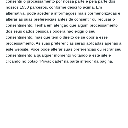
consentir o processamento por nossa parte e pela parte dos
TELEVISÃO EM BRASIL
nossos 1538 parceiros, conforme descrito acima. Em
alternativa, pode aceder a informações mais pormenorizadas e
Até a data de hoje
08/08/2026
e desde que este site coleta os dados
alterar as suas preferências antes de consentir ou recusar o
estatísticos de quando e onde são televisionados os jogos de
Futebol
da
consentimento.
Tenha em atenção que algum processamento
equipe
Spartak Moscow
em
Brasil
, que foi em
15/02/2018
, podemos
dos seus dados pessoais poderá não exigir o seu
fornecer os seguintes dados:
consentimento, mas que tem o direito de se opor a esse
processamento. As suas preferências serão aplicadas apenas a
115
este website. Você pode alterar suas preferências ou retirar seu
consentimento a qualquer momento voltando a este site e
PARTIDAS TELEVISADAS
clicando no botão "Privacidade" na parte inferior da página.
4 partidas em aberto
3,48%
111 partidas pagas
96,52%
ÚLTIMA PARTIDA EM ABERTO
Spartak Moscow - Dynamo Moscow
16/10/2021 Campeonato Russo por Russian Premier Liga YouTube,
Band Rede, BandSports
RANKING POR CANAIS