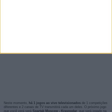
Neste momento,
há 1 jogos ao vivo televisionados
de 1 competições
diferentes e 2 canais de TV transmitirá cada um deles. O próximo jogo
que você verá será
Spartak Moscow - Krasnodar
, que será jogado na