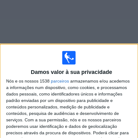
Notícias
Widget
Jogos ao vivo do
Spartak Moscow
Damos valor à sua privacidade
Amanhã domingo, 09/08/2026
Nós e os nossos 1538
parceiros
armazenamos e/ou acedemos
14:30
Campeonato Russo
a informações num dispositivo, como cookies, e processamos
dados pessoais, como identificadores únicos e informações
Spartak Moscow
padrão enviadas por um dispositivo para publicidade e
conteúdos personalizados, medição de publicidade e
Krasnodar
conteúdos, pesquisa de audiências e desenvolvimento de
Xsports
BandSports
serviços.
Com a sua permissão, nós e os nossos parceiros
poderemos usar identificação e dados de geolocalização
precisos através da procura de dispositivos. Poderá clicar para
DADOS ESTATÍSTICOS DA EQUIPE SPARTAK MOSCOW NA