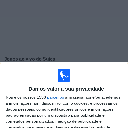
Notícias
Widget
Jogos ao vivo do
Suíça
Sábado, 26/09/2026
15:45
UEFA Nations League
Fase de grupos
Damos valor à sua privacidade
Nós e os nossos 1538
parceiros
armazenamos e/ou acedemos
Macedónia norte
a informações num dispositivo, como cookies, e processamos
Suíça
dados pessoais, como identificadores únicos e informações
Canal a confirmar
padrão enviadas por um dispositivo para publicidade e
conteúdos personalizados, medição de publicidade e
conteúdos, pesquisa de audiências e desenvolvimento de
Terça-feira, 29/09/2026