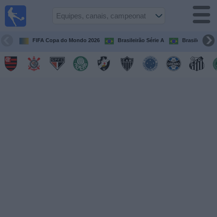
Futebol
ao Vivo
Brasil
FIFA Copa do Mondo 2026
Brasileirão Série A
Brasileirão Sé
Guia de
Jogos na
TV
Próximos
Jogos
Equipes
Campeonatos
Canais
de
TV