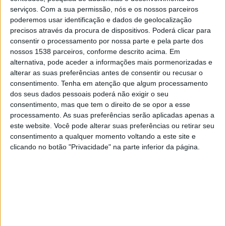
serviços.
Com a sua permissão, nós e os nossos parceiros
15:45
UEFA Nations League
poderemos usar identificação e dados de geolocalização
Fase de grupos
precisos através da procura de dispositivos. Poderá clicar para
consentir o processamento por nossa parte e pela parte dos
Escócia
nossos 1538 parceiros, conforme descrito acima. Em
Suíça
alternativa, pode aceder a informações mais pormenorizadas e
alterar as suas preferências antes de consentir ou recusar o
Canal a confirmar
consentimento.
Tenha em atenção que algum processamento
dos seus dados pessoais poderá não exigir o seu
Sábado, 03/10/2026
consentimento, mas que tem o direito de se opor a esse
processamento. As suas preferências serão aplicadas apenas a
15:45
UEFA Nations League
este website. Você pode alterar suas preferências ou retirar seu
Fase de grupos
consentimento a qualquer momento voltando a este site e
clicando no botão "Privacidade" na parte inferior da página.
Suíça
Eslovênia
Canal a confirmar
Mais días