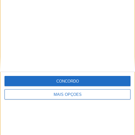
11
11
59
COMPETIÇÕES
VS Espanha
RIVAIS
RANKING POR EQUIPES
Espanha
11 (8,73%)
Portugal
6 (4,76%)
Alemanha
5 (3,97%)
França
5 (3,97%)
Itália
5 (3,97%)
Ver ranking completo
CONCORDO
RANKING POR COMPETIÇÕES
MAIS OPÇÕES
FIFA Copa do Mondo 2026
28 (22,22%)
UEFA EURO 2028
26 (20,63%)
UEFA Nations League
24 (19,05%)
Amigável
20 (15,87%)
Campeonato Europeu Feminino
7 (5,56%)