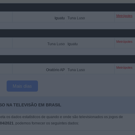
Metrópoles
Iguatu
Tuna Luso
Metrópoles
Tuna Luso
Iguatu
Metrópoles
Oratório AP
Tuna Luso
Mais días
SO NA TELEVISÃO EM BRASIL
leta os dados estatísticos de quando e onde são televisionados os jogos de
/04/2021
, podemos fornecer os seguintes dados: