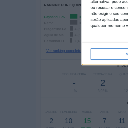
alternativa, pode ac
RANKING POR EQUIPES
ou recusar o consen
não exigir o seu co
Paysandu PA
9 (13,64%)
serão aplicadas apen
Remo
9 (13,64%)
qualquer momento vol
Bragantino PA
4 (6,06%)
Águia de Marabá
4 (6,06%)
Castanhal EC
3 (4,55%)
Ver ranking completo
M
Nº DE
SEGUNDA-FEIRA
TERÇA-FEIRA
QUAR
-
2
- %
3,03%
12
JANEIRO
FEVEREIRO
MARÇO
ABRIL
MAIO
2
10
15
7
11