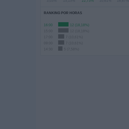
3,03%
15,15%
22,73%
10,61%
16,67%
RANKING POR HORAS
16:00
12 (18,18%)
15:00
12 (18,18%)
17:00
7 (10,61%)
09:00
7 (10,61%)
14:30
5 (7,58%)