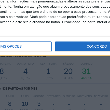
eder a informações mais pormenorizadas e alterar as suas preferência
RANKING POR COMPETIÇÕES
timento.
Tenha em atenção que algum processamento dos seus dados
nsentimento, mas que tem o direito de se opor a esse processamento. A
Campeonato Paraense
31 (46,97%)
as a este website. Você pode alterar suas preferências ou retirar seu
Serie D
31 (46,97%)
tando a este site e clicando no botão "Privacidade" na parte inferior 
Copa do Brasil
4 (6,06%)
Ver ranking completo
AIS OPÇÕES
CONCORDO
 PARTIDAS POR DIA DA SEMANA
TA-FEIRA
QUINTA-FEIRA
SEXTA-FEIRA
SÁBADO
DOMINGO
8
4
1
20
31
,12%
6,06%
1,52%
30,3%
46,97%
Nº DE PARTIDAS POR MÊS
JUNHO
JULHO
AGOSTO
SETEMBRO
OUTUBRO
NOVEMBRO
DEZEMBRO
8
10
3
-
-
-
-