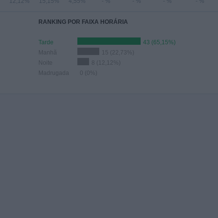
12,12%
15,15%
4,55%
- %
- %
- %
- %
RANKING POR FAIXA HORÁRIA
Tarde
43 (65,15%)
Manhã
15 (22,73%)
Noite
8 (12,12%)
Madrugada
0 (0%)