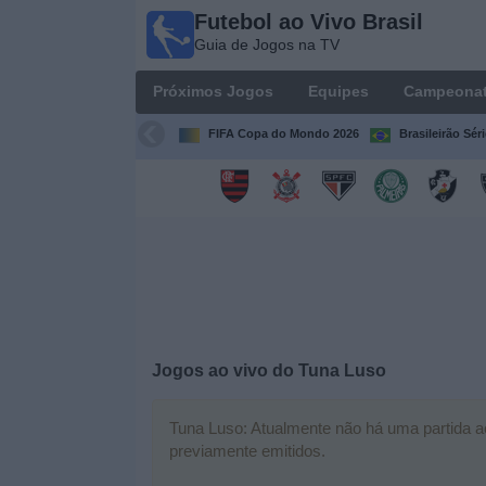
Futebol ao Vivo Brasil
Futebol
Guia de Jogos na TV
ao Vivo
Brasil
Próximos Jogos
Equipes
Campeona
Guia de
Jogos na
FIFA Copa do Mondo 2026
Brasileirão Sér
TV
Próximos
Jogos
Equipes
Campeonatos
Jogos ao vivo do
Tuna Luso
Canais
de
Tuna Luso: Atualmente não há uma partida ao 
TV
previamente emitidos.