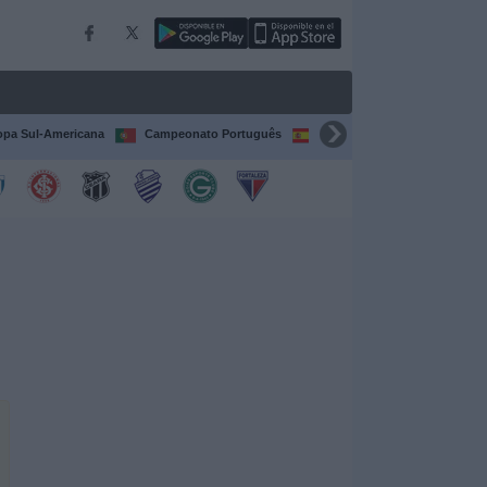
pa Sul-Americana
Campeonato Português
Campeonato Espanhol