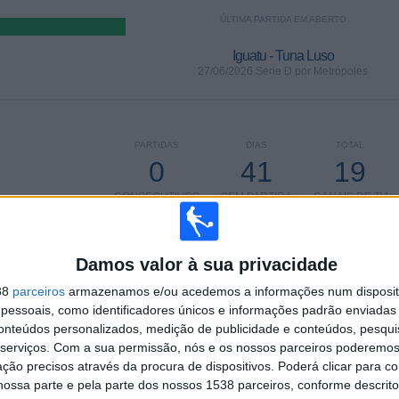
ÚLTIMA PARTIDA EM ABERTO
Iguatu - Tuna Luso
27/06/2026 Serie D por Metrópoles
PARTIDAS
DIAS
TOTAL
0
41
19
CONSECUTIVOS
SEM PARTIDA
CANAIS DE TV
PAGOS
GRATUITA
Damos valor à sua privacidade
38
parceiros
armazenamos e/ou acedemos a informações num dispositi
essoais, como identificadores únicos e informações padrão enviadas 
TOTAL
MÁXIMO
TOTAL
conteúdos personalizados, medição de publicidade e conteúdos, pesqui
3
9
29
serviços.
Com a sua permissão, nós e os nossos parceiros poderemos 
ção precisos através da procura de dispositivos. Poderá clicar para co
COMPETIÇÕES
VS Paysandu
RIVAIS
PA
ossa parte e pela parte dos nossos 1538 parceiros, conforme descrit