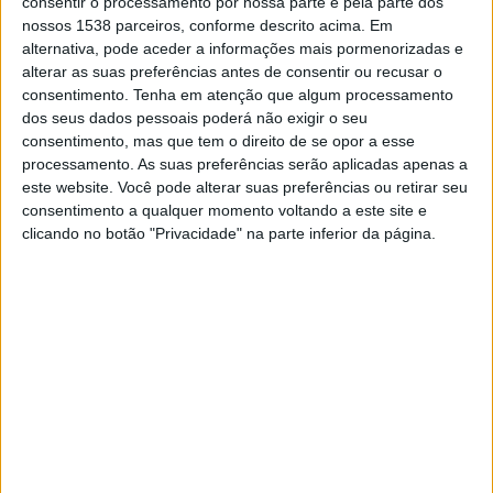
consentir o processamento por nossa parte e pela parte dos
nossos 1538 parceiros, conforme descrito acima. Em
alternativa, pode aceder a informações mais pormenorizadas e
alterar as suas preferências antes de consentir ou recusar o
consentimento.
Tenha em atenção que algum processamento
dos seus dados pessoais poderá não exigir o seu
consentimento, mas que tem o direito de se opor a esse
processamento. As suas preferências serão aplicadas apenas a
por
Wosti
-
07/04/2025 07:31
este website. Você pode alterar suas preferências ou retirar seu
consentimento a qualquer momento voltando a este site e
A cada nova temporada, o Campeonato Brasileiro,
clicando no botão "Privacidade" na parte inferior da página.
conhecido como Brasileirão, movimenta, de forma geral,
todo o mercado de jogadores do país. Ano após ano,
transferências e importações de talentos fazem a diferença
na composição dos times e, consequentemente, na forma
como as estratégias se definem ao longo do campeonato. A
seguir, vamos falar sobre as principais mudanças no elenco
dos times na temporada atual.
Confira!
Movimentações importantes fazem a diferença
Além de trazerem um novo gás para os times, as