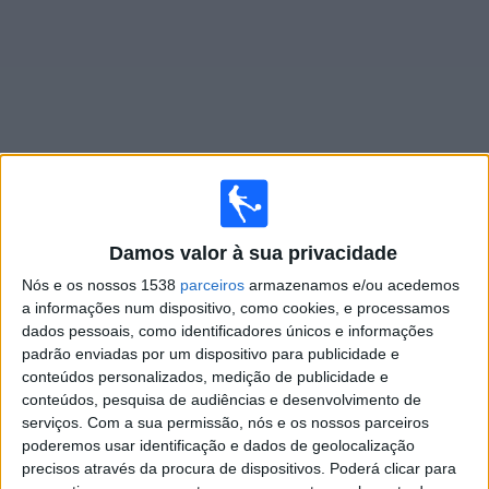
Notícias
Widget
Damos valor à sua privacidade
Nós e os nossos 1538
parceiros
armazenamos e/ou acedemos
a informações num dispositivo, como cookies, e processamos
Antecipando o Brasileirão de 2025:
dados pessoais, como identificadores únicos e informações
principais transferências e reforços
padrão enviadas por um dispositivo para publicidade e
no elenco
conteúdos personalizados, medição de publicidade e
conteúdos, pesquisa de audiências e desenvolvimento de
serviços.
Com a sua permissão, nós e os nossos parceiros
poderemos usar identificação e dados de geolocalização
precisos através da procura de dispositivos. Poderá clicar para