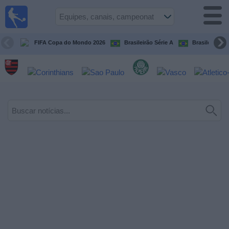
Futebol
ao Vivo
Brasil
FIFA Copa do Mondo 2026
Brasileirão Série A
Brasileirão Sé
Guia de
Jogos na
TV
Próximos
Jogos
Equipes
Campeonatos
Canais
de
TV