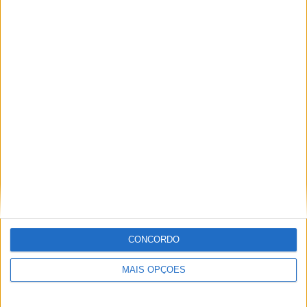
Ranking das equipas por nº de jogos
Brazil
19 (86,36%)
Venezuela
5 (22,73%)
Equador
3 (13,64%)
Argentina
3 (13,64%)
Paraguay
3 (13,64%)
Ver ranking completo
Ranking das equipas por nº de jogos em aberto
Brazil
7 (31,82%)
Uruguai
2 (9,09%)
Bolivia
1 (4,55%)
Equador
1 (4,55%)
Argentina
1 (4,55%)
CONCORDO
Ver ranking completo
MAIS OPÇÕES
Ranking das equipas por nº de jogos em casa