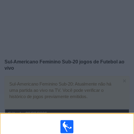
Notícias
Widget
Sul-Americano Feminino Sub-20 jogos de Futebol ao
vivo
×
Sul-Americano Feminino Sub-20: Atualmente não há
uma partida ao vivo na TV. Você pode verificar o
histórico de jogos previamente emitidos.
Sábado, 28/02/2026
17:00
Sul-Americano Feminino Sub-20