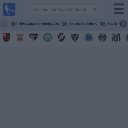
Futebol
ao Vivo
Brasil
FIFA Copa do Mondo 2026
Brasileirão Série A
Brasileirão Sé
Guia de
Jogos na
TV
Próximos
Jogos
Equipes
Campeonatos
Canais
de
TV