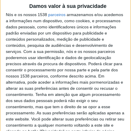
Colômbia
Damos valor à sua privacidade
Argentina
Nós e os nossos 1538
parceiros
armazenamos e/ou acedemos
SporTV 3
a informações num dispositivo, como cookies, e processamos
19:30
Sul-Americano Feminino Sub-20
dados pessoais, como identificadores únicos e informações
padrão enviadas por um dispositivo para publicidade e
Brazil
conteúdos personalizados, medição de publicidade e
Venezuela
conteúdos, pesquisa de audiências e desenvolvimento de
serviços.
Com a sua permissão, nós e os nossos parceiros
SporTV
poderemos usar identificação e dados de geolocalização
precisos através da procura de dispositivos. Poderá clicar para
Quarta-feira, 25/02/2026
consentir o processamento por nossa parte e pela parte dos
nossos 1538 parceiros, conforme descrito acima. Em
17:00
Sul-Americano Feminino Sub-20
alternativa, pode aceder a informações mais pormenorizadas e
Equador
alterar as suas preferências antes de consentir ou recusar o
consentimento.
Tenha em atenção que algum processamento
Brazil
dos seus dados pessoais poderá não exigir o seu
SporTV
SporTV 3
consentimento, mas que tem o direito de se opor a esse
processamento. As suas preferências serão aplicadas apenas a
Quinta-feira, 19/02/2026
este website. Você pode alterar suas preferências ou retirar seu
consentimento a qualquer momento voltando a este site e
17:00
Sul-Americano Feminino Sub-20