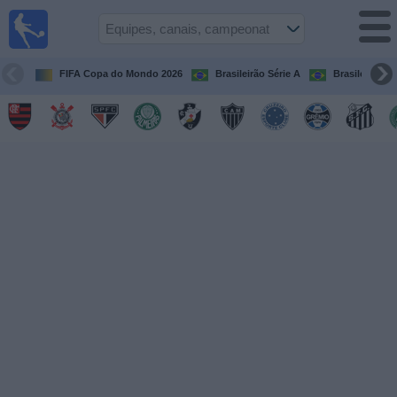
Futebol
ao Vivo
Brasil
FIFA Copa do Mondo 2026
Brasileirão Série A
Brasileirão Sé
Guia de
Jogos na
TV
Próximos
Jogos
Equipes
Campeonatos
Canais
de
TV