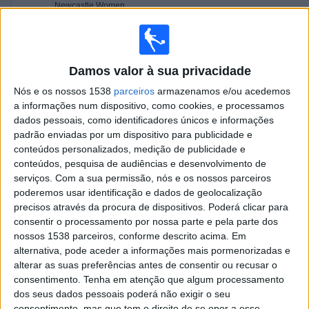
Newcastle Women
The FA Player
10:00
Women’s FA Cup
Damos valor à sua privacidade
Arsenal Feminino
Nós e os nossos 1538
parceiros
armazenamos e/ou acedemos
London City Lionesses W
a informações num dispositivo, como cookies, e processamos
The FA Player
dados pessoais, como identificadores únicos e informações
10:00
Women’s FA Cup
padrão enviadas por um dispositivo para publicidade e
conteúdos personalizados, medição de publicidade e
Man City Feminino
conteúdos, pesquisa de audiências e desenvolvimento de
Leicester Feminino
serviços.
Com a sua permissão, nós e os nossos parceiros
poderemos usar identificação e dados de geolocalização
The FA Player
precisos através da procura de dispositivos. Poderá clicar para
10:00
Women’s FA Cup
consentir o processamento por nossa parte e pela parte dos
nossos 1538 parceiros, conforme descrito acima. Em
Portsmouth Women
alternativa, pode aceder a informações mais pormenorizadas e
Sunderland Feminino
alterar as suas preferências antes de consentir ou recusar o
The FA Player
consentimento.
Tenha em atenção que algum processamento
dos seus dados pessoais poderá não exigir o seu
11:00
Women’s FA Cup
consentimento, mas que tem o direito de se opor a esse