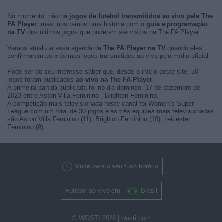
No momento, não há
jogos de futebol transmitidos ao vivo pela The
FA Player
, mas mostramos uma história com o
guía e programação
na TV
dos últimos jogos que puderam ser vistos na The FA Player.
Vamos atualizar essa agenda da
The FA Player na TV
quando eles
confirmarem os próximos jogos transmitidos ao vivo pela mídia oficial.
Pode ser do seu interesse saber que, desde o início deste site, 50
jogos foram publicados
ao vivo na The FA Player
.
A primeira partida publicada foi no dia domingo, 17 de dezembro de
2023 entre Aston Villa Feminino - Brighton Feminino.
A competição mais televisionada neste canal foi Women’s Super
League com um total de 30 jogos e as três equipes mais televisionadas
são Aston Villa Feminino (11), Brighton Feminino (10), Leicester
Feminino (9).
Mude para o seu fuso horário
Futebol ao vivo em
Brasil
© WOSTI 2026 |
wosti.com