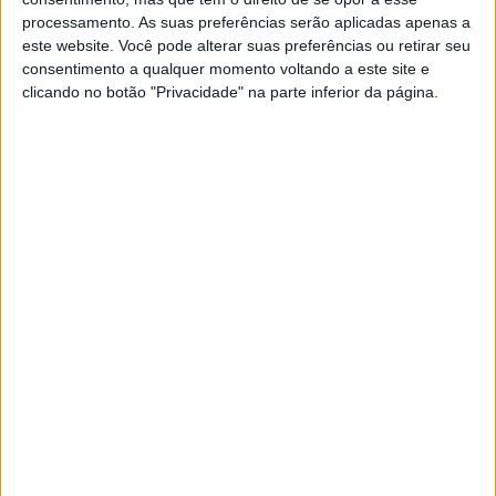
processamento. As suas preferências serão aplicadas apenas a
Chelsea Feminino
este website. Você pode alterar suas preferências ou retirar seu
Everton Feminino
consentimento a qualquer momento voltando a este site e
The FA Player
clicando no botão "Privacidade" na parte inferior da página.