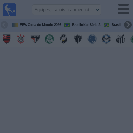
Futebol
ao Vivo
Brasil
FIFA Copa do Mondo 2026
Brasileirão Série A
Brasileirão Sé
Guia de
Jogos na
TV
Próximos
Jogos
Equipes
Campeonatos
Canais
de
TV