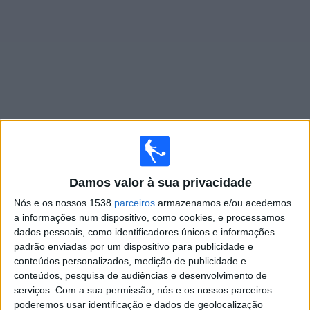
Notícias
Widget
Jogos ao vivo do
Confianca
Segunda-feira, 10/08/2026
Damos valor à sua privacidade
20:00
Serie C
Nós e os nossos 1538
parceiros
armazenamos e/ou acedemos
a informações num dispositivo, como cookies, e processamos
Paysandu PA
dados pessoais, como identificadores únicos e informações
Confianca
padrão enviadas por um dispositivo para publicidade e
SportyNet
conteúdos personalizados, medição de publicidade e
conteúdos, pesquisa de audiências e desenvolvimento de
serviços.
Com a sua permissão, nós e os nossos parceiros
Domingo, 16/08/2026
poderemos usar identificação e dados de geolocalização