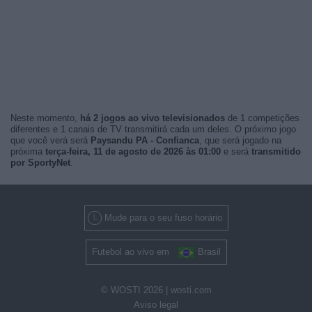
Neste momento,
há 2 jogos ao vivo televisionados
de 1 competições
diferentes e 1 canais de TV transmitirá cada um deles. O próximo jogo
que você verá será
Paysandu PA - Confianca
, que será jogado na
próxima
terça-feira, 11 de agosto de 2026 às 01:00
e será
transmitido
por SportyNet
.
Mude para o seu fuso horário
Futebol ao vivo em
Brasil
© WOSTI 2026 |
wosti.com
Aviso legal