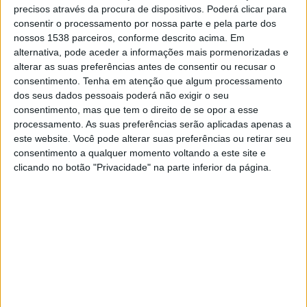
18:30
Serie C
precisos através da procura de dispositivos. Poderá clicar para
consentir o processamento por nossa parte e pela parte dos
Confianca
nossos 1538 parceiros, conforme descrito acima. Em
alternativa, pode aceder a informações mais pormenorizadas e
Maringá
alterar as suas preferências antes de consentir ou recusar o
SportyNet
consentimento.
Tenha em atenção que algum processamento
dos seus dados pessoais poderá não exigir o seu
consentimento, mas que tem o direito de se opor a esse
DADOS ESTATÍSTICOS DA EQUIPE CONFIANCA NA
processamento. As suas preferências serão aplicadas apenas a
TELEVISÃO EM BRASIL
este website. Você pode alterar suas preferências ou retirar seu
consentimento a qualquer momento voltando a este site e
Até a data de hoje
08/08/2026
e desde que este site coleta os dados
clicando no botão "Privacidade" na parte inferior da página.
estatísticos de quando e onde são televisionados os jogos de
Futebol
da
equipe
Confianca
em
Brasil
, que foi em
01/02/2018
, podemos fornecer
os seguintes dados:
276
PARTIDAS TELEVISADAS
117 partidas em aberto
42,39%