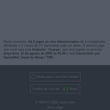
Neste momento,
há 2 jogos ao vivo televisionados
de 1 competições
diferentes e 2 canais de TV transmitirá cada um deles. O próximo jogo
que você verá será
Anápolis - Guarani
, que será jogado na próxima
terça-feira, 11 de agosto de 2026 às 01:00
e será
transmitido por
SportyNet, Canal do Benja / TMC
.
Mude para o seu fuso horário
Futebol ao vivo em
Brasil
© WOSTI 2026 |
wosti.com
Aviso legal