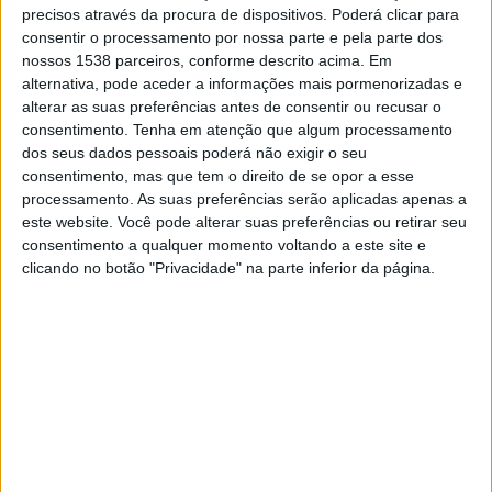
20:00
Serie C
precisos através da procura de dispositivos. Poderá clicar para
consentir o processamento por nossa parte e pela parte dos
Guarani
nossos 1538 parceiros, conforme descrito acima. Em
alternativa, pode aceder a informações mais pormenorizadas e
Ypiranga FC
alterar as suas preferências antes de consentir ou recusar o
Canal do Benja / TMC
SportyNet
consentimento.
Tenha em atenção que algum processamento
dos seus dados pessoais poderá não exigir o seu
consentimento, mas que tem o direito de se opor a esse
DADOS ESTATÍSTICOS DA EQUIPE GUARANI NA
processamento. As suas preferências serão aplicadas apenas a
TELEVISÃO EM BRASIL
este website. Você pode alterar suas preferências ou retirar seu
consentimento a qualquer momento voltando a este site e
Até a data de hoje
06/08/2026
e desde que este site coleta os dados
clicando no botão "Privacidade" na parte inferior da página.
estatísticos de quando e onde são televisionados os jogos de
Futebol
da
equipe
Guarani
em
Brasil
, que foi em
23/01/2018
, podemos fornecer os
seguintes dados:
434
PARTIDAS TELEVISADAS
137 partidas em aberto
31,57%