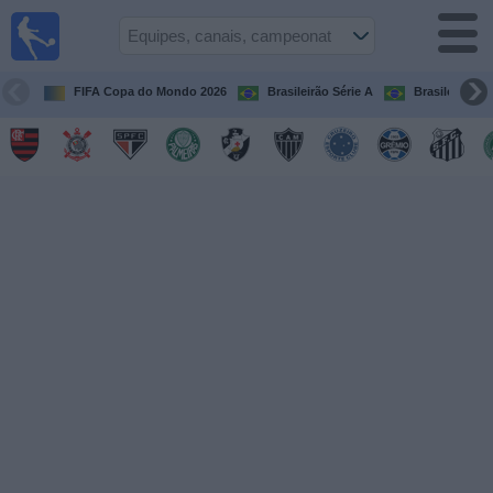
Futebol
ao Vivo
Brasil
FIFA Copa do Mondo 2026
Brasileirão Série A
Brasileirão Sé
Guia de
Jogos na
TV
Próximos
Jogos
Equipes
Campeonatos
Canais
de
TV