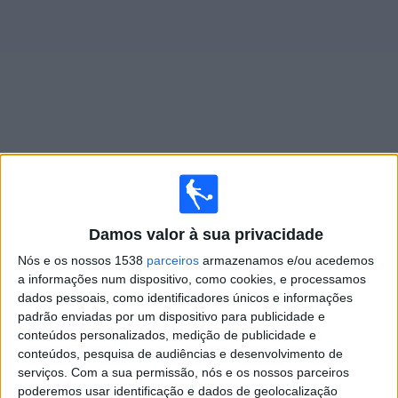
Notícias
Widget
Jogos ao vivo do
Guarani
Segunda-feira, 10/08/2026
Damos valor à sua privacidade
20:00
Serie C
Nós e os nossos 1538
parceiros
armazenamos e/ou acedemos
a informações num dispositivo, como cookies, e processamos
Anápolis
dados pessoais, como identificadores únicos e informações
Guarani
padrão enviadas por um dispositivo para publicidade e
SportyNet
Canal do Benja / TMC
conteúdos personalizados, medição de publicidade e
conteúdos, pesquisa de audiências e desenvolvimento de
serviços.
Com a sua permissão, nós e os nossos parceiros
Segunda-feira, 17/08/2026
poderemos usar identificação e dados de geolocalização