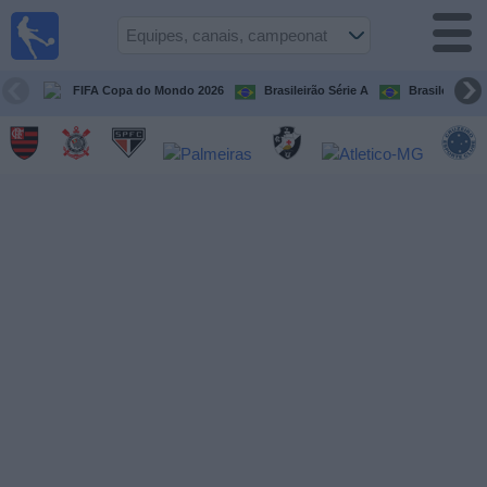
Futebol
ao Vivo
Brasil
FIFA Copa do Mondo 2026
Brasileirão Série A
Brasileirão Sé
Guia de
Jogos na
TV
Próximos
Jogos
Equipes
Campeonatos
Canais
de
TV