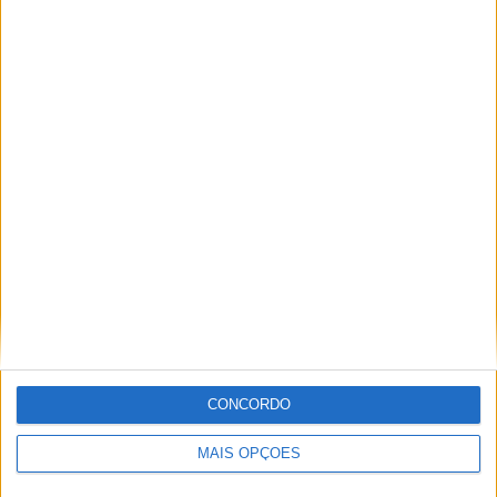
RANKING POR EQUIPES
West Brom
8 (8,33%)
Coventry
6 (6,25%)
Swansea
5 (5,21%)
Derby
5 (5,21%)
Norwich
4 (4,17%)
Ver ranking completo
RANKING POR COMPETIÇÕES
Championship
75 (78,12%)
FA Cup
12 (12,5%)
League One
3 (3,12%)
Copa da Liga Inglesa
2 (2,08%)
EFL Trophy
2 (2,08%)
CONCORDO
Ver ranking completo
MAIS OPÇÕES