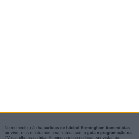
No momento, não há
partidas de futebol Birmingham transmitidas
ao vivo
, mas mostramos uma história com o
guía e programação na
TV
das últimas partidas Birmingham que puderam ser vistas na