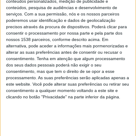
conteúdos personalizados, medição de publicidade e
Barcelona
conteúdos, pesquisa de audiências e desenvolvimento de
FC Barcelona PPV YouTube
serviços.
Com a sua permissão, nós e os nossos parceiros
poderemos usar identificação e dados de geolocalização
Sábado, 18/04/2026
precisos através da procura de dispositivos. Poderá clicar para
consentir o processamento por nossa parte e pela parte dos
11:00
Championship
nossos 1538 parceiros, conforme descrito acima. Em
alternativa, pode aceder a informações mais pormenorizadas e
Hull City
alterar as suas preferências antes de consentir ou recusar o
Birmingham
consentimento.
Tenha em atenção que algum processamento
Disney+ Premium
dos seus dados pessoais poderá não exigir o seu
consentimento, mas que tem o direito de se opor a esse
processamento. As suas preferências serão aplicadas apenas a
Domingo, 12/04/2026
este website. Você pode alterar suas preferências ou retirar seu
08:00
Championship
consentimento a qualquer momento voltando a este site e
clicando no botão "Privacidade" na parte inferior da página.
Birmingham
Wrexham
Disney+ Premium
ESPN
Mais días