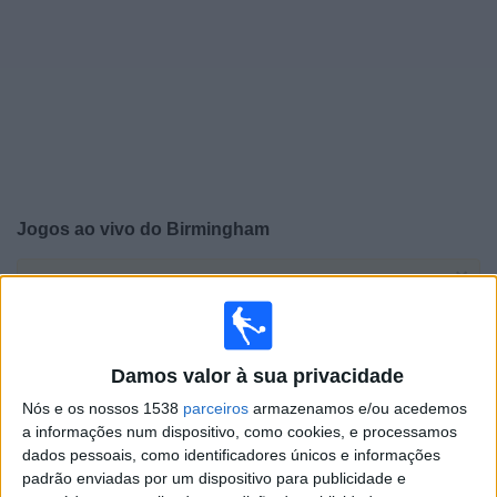
Notícias
Widget
Jogos ao vivo do
Birmingham
×
Birmingham: Atualmente não há uma partida ao vivo na
TV. Você pode verificar o histórico de jogos previamente
emitidos.
Damos valor à sua privacidade
Sexta-feira, 31/07/2026
Nós e os nossos 1538
parceiros
armazenamos e/ou acedemos
a informações num dispositivo, como cookies, e processamos
15:45
Amigável
dados pessoais, como identificadores únicos e informações
Birmingham
padrão enviadas por um dispositivo para publicidade e