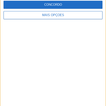
CONCORDO
Novorizontino
Juventude
MAIS OPÇÕES
Disney+ Premium
ESPN
16:30
Campeonato Português
Gil Vicente
Rio Ave
Disney+ Premium
16:30
Campeonato Português
Moreirense
Braga
Disney+ Premium
16:30
Campeonato Português
Benfica
Academico Viseu