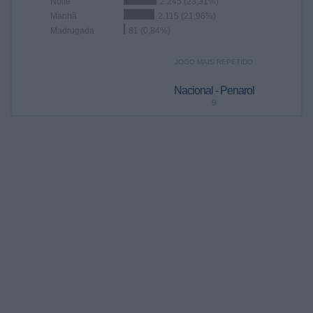
Noite
2.245 (23,31%)
Manhã
2.115 (21,96%)
Madrugada
81 (0,84%)
JOGO MAIS REPETIDO
Nacional - Penarol
9