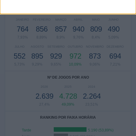
Nº DE PARTIDAS POR MÊS
JANEIRO
FEVEREIRO
MARÇO
ABRIL
MAIO
JUNHO
764
856
857
940
809
490
7,93%
8,89%
8,9%
9,76%
8,4%
5,09%
JULHO
AGOSTO
SETEMBRO
OUTUBRO
NOVEMBRO
DEZEMBRO
552
895
929
972
873
694
5,73%
9,29%
9,65%
10,09%
9,06%
7,21%
Nº DE JOGOS POR ANO
2026
2025
2024
2.639
4.728
2.264
27,4%
49,09%
23,51%
RANKING POR FAIXA HORÁRIA
Tarde
5.190 (53,89%)