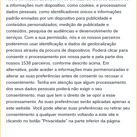
a informações num dispositivo, como cookies, e processamos
Liverpool M.
dados pessoais, como identificadores únicos e informações
Albion
padrão enviadas por um dispositivo para publicidade e
Antel TV Internacional
Disney+ Premium
conteúdos personalizados, medição de publicidade e
conteúdos, pesquisa de audiências e desenvolvimento de
15:00
Campeonato Holandês
serviços.
Com a sua permissão, nós e os nossos parceiros
poderemos usar identificação e dados de geolocalização
PSV
precisos através da procura de dispositivos. Poderá clicar para
Sittard
consentir o processamento por nossa parte e pela parte dos
Disney+ Premium
nossos 1538 parceiros, conforme descrito acima. Em
alternativa, pode aceder a informações mais pormenorizadas e
16:00
Amigável
alterar as suas preferências antes de consentir ou recusar o
consentimento.
Tenha em atenção que algum processamento
Barcelona
dos seus dados pessoais poderá não exigir o seu
Nottingham
consentimento, mas que tem o direito de se opor a esse
FC Barcelona PPV YouTube
Disney+ Premium
processamento. As suas preferências serão aplicadas apenas a
este website. Você pode alterar suas preferências ou retirar seu
16:00
Segunda Division
consentimento a qualquer momento voltando a este site e
clicando no botão "Privacidade" na parte inferior da página.
Colón FC
Cerrito