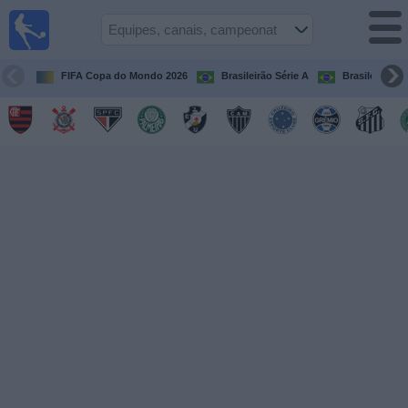
Futebol
ao Vivo
Brasil
FIFA Copa do Mondo 2026
Brasileirão Série A
Brasileirão Sé
Guia de
Jogos na
TV
Próximos
Jogos
Equipes
Campeonatos
Canais
de
TV