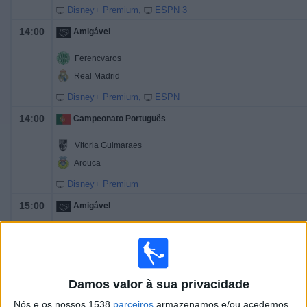
Disney+ Premium
ESPN 3
14:00
Amigável
Ferencvaros
Real Madrid
Disney+ Premium
ESPN
14:00
Campeonato Português
Vitoria Guimaraes
Arouca
Disney+ Premium
15:00
Amigável
Udinese
Nottingham
Disney+ Premium
Damos valor à sua privacidade
15:00
Primera Division
Nós e os nossos 1538
parceiros
armazenamos e/ou acedemos