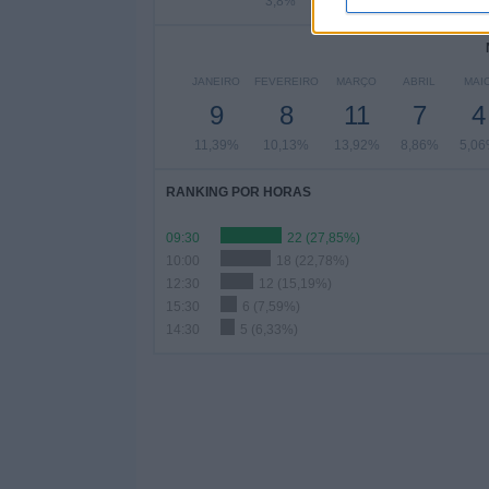
3,8%
6,33%
8
JANEIRO
FEVEREIRO
MARÇO
ABRIL
MAI
9
8
11
7
4
11,39%
10,13%
13,92%
8,86%
5,0
RANKING POR HORAS
09:30
22 (27,85%)
10:00
18 (22,78%)
12:30
12 (15,19%)
15:30
6 (7,59%)
14:30
5 (6,33%)