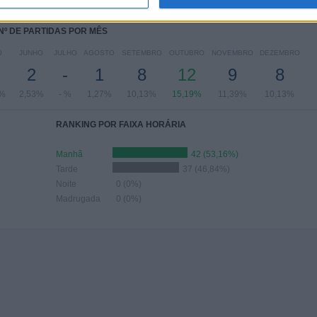
,86%
1,27%
5,06%
37,97%
36,71%
Nº DE PARTIDAS POR MÊS
O
JUNHO
JULHO
AGOSTO
SETEMBRO
OUTUBRO
NOVEMBRO
DEZEMBRO
2
-
1
8
12
9
8
6%
2,53%
- %
1,27%
10,13%
15,19%
11,39%
10,13%
RANKING POR FAIXA HORÁRIA
Manhã
42 (53,16%)
Tarde
37 (46,84%)
Noite
0 (0%)
Madrugada
0 (0%)