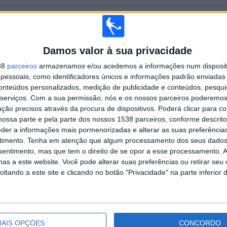
TOTAL
MÁXIMO
TOTAL
4
5
37
Damos valor à sua privacidade
COMPETIÇÕES
VS Entella
RIVAIS
38
parceiros
armazenamos e/ou acedemos a informações num dispositi
RANKING POR COMPETIÇÕES
essoais, como identificadores únicos e informações padrão enviadas 
conteúdos personalizados, medição de publicidade e conteúdos, pesqui
Serie C - Promotion - Play Offs
42 (53,16%)
serviços.
Com a sua permissão, nós e os nossos parceiros poderemos 
Série B Italiana
35 (44,3%)
ção precisos através da procura de dispositivos. Poderá clicar para co
Coppa Italia Serie C
1 (1,27%)
ossa parte e pela parte dos nossos 1538 parceiros, conforme descrit
Copa Itália
1 (1,27%)
eder a informações mais pormenorizadas e alterar as suas preferência
timento.
Tenha em atenção que algum processamento dos seus dados
Ver ranking completo
nsentimento, mas que tem o direito de se opor a esse processamento. A
as a este website. Você pode alterar suas preferências ou retirar seu
tando a este site e clicando no botão "Privacidade" na parte inferior 
 PARTIDAS POR DIA DA SEMANA
A-FEIRA
QUINTA-FEIRA
SEXTA-FEIRA
SÁBADO
DOMINGO
7
1
4
30
29
AIS OPÇÕES
CONCORDO