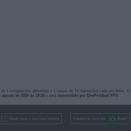
de 1 competições diferentes e 1 canais de TV transmitirá cada um deles. O
 agosto de 2026 às 19:00
e será
transmitido por OneFootball PPV
.
Mude para o seu fuso horário
Futebol ao vivo em
Brasil