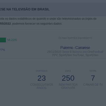
ESE NA TELEVISÃO EM BRASIL
leta os dados estatísticos de quando e onde são televisionados os jogos de
/05/2022
, podemos fornecer os seguintes dados:
ÚLTIMA PARTIDA EM ABERTO
58,23%
Palermo - Carrarese
,77%
29/11/2025 Série B Italiana por OneFootball
PPV, SportyNet YouTube, SportyNet
PARTIDAS
DIAS
TOTAL
23
250
7
CONSECUTIVOS
SEM PARTIDA
CANAIS DE TV
PAGOS
GRATUITA