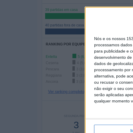
39 partidas em casa
49,37%
40 partidas fora de casa
50,63%
Nós e os nossos 15
RANKING POR EQUIPES
processamos dados p
para publicidade e 
Entella
5 (6,33%)
desenvolvimento de 
Cesena
4 (5,06%)
dados de geolocaliza
Pescara
3 (3,8%)
processamento por n
Reggiana
3 (3,8%)
alternativa, pode ac
Ancona
3 (3,8%)
ou recusar o consen
não exigir o seu co
Ver ranking completo
serão aplicadas apen
qualquer momento vol
Nº DE
SEGUNDA-FEIRA
TERÇA-FEIRA
QUART
3
5
M