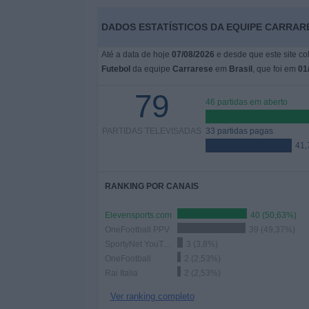
Notícias
DADOS ESTATÍSTICOS DA EQUIPE CARRAR
Widget
Até a data de hoje
07/08/2026
e desde que este site co
Futebol
da equipe
Carrarese
em
Brasil
, que foi em
01
79
46 partidas em aberto
PARTIDAS TELEVISADAS
33 partidas pagas
41
RANKING POR CANAIS
Elevensports.com
40 (50,63%)
OneFootball PPV
39 (49,37%)
SportyNet YouTube
3 (3,8%)
OneFootball
2 (2,53%)
Rai Italia
2 (2,53%)
Ver ranking completo