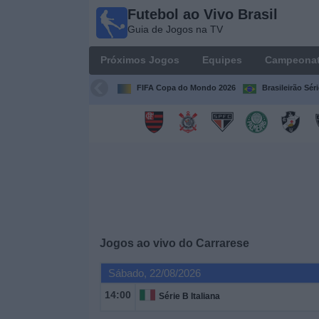
Futebol ao Vivo Brasil
Futebol
Guia de Jogos na TV
ao Vivo
Brasil
Próximos Jogos
Equipes
Campeona
Guia de
Jogos na
FIFA Copa do Mondo 2026
Brasileirão Sér
TV
Próximos
Jogos
Equipes
Campeonatos
Jogos ao vivo do
Carrarese
Canais
Sábado, 22/08/2026
de
TV
14:00
Série B Italiana