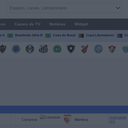
tos
Canais de TV
Notícias
Widget
ie A
Brasileirão Série B
Copa do Brasil
Copa Libertadores
Co
OneFootball
Carrarese
Mantova
PPV