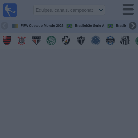
Futebol
ao Vivo
Brasil
FIFA Copa do Mondo 2026
Brasileirão Série A
Brasileirão Sé
Guia de
Jogos na
TV
Próximos
Jogos
Equipes
Campeonatos
Canais
de
TV