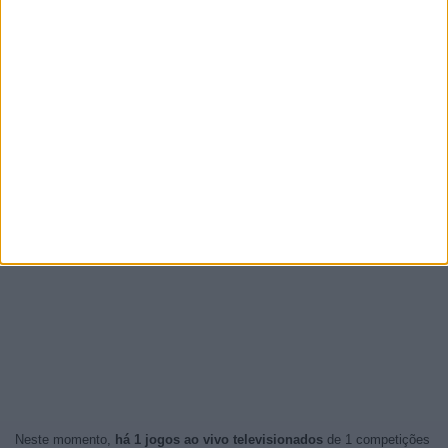
Neste momento,
há 1 jogos ao vivo televisionados
de 1 competições