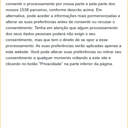
consentir o processamento por nossa parte e pela parte dos
EM BRASIL
nossos 1538 parceiros, conforme descrito acima. Em
Até a data de hoje
09/08/2026
e desde que este site coleta os dados
alternativa, pode aceder a informações mais pormenorizadas e
estatísticos de quando e onde são televisionados os jogos de
Futebol
da
alterar as suas preferências antes de consentir ou recusar o
equipe
Celtic
em
Brasil
, que foi em
15/02/2018
, podemos fornecer os
consentimento.
Tenha em atenção que algum processamento
seguintes dados:
dos seus dados pessoais poderá não exigir o seu
consentimento, mas que tem o direito de se opor a esse
220
processamento. As suas preferências serão aplicadas apenas a
este website. Você pode alterar suas preferências ou retirar seu
consentimento a qualquer momento voltando a este site e
PARTIDAS TELEVISADAS
clicando no botão "Privacidade" na parte inferior da página.
41 partidas em aberto
18,64%
179 partidas pagas
81,36%
ÚLTIMA PARTIDA EM ABERTO
Celtic - Dundee FC
03/08/2026 Premiership por OneFootball, Canal GOAT
RANKING POR CANAIS