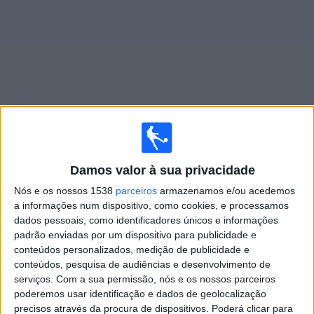
Notícias
Widget
Jogos ao vivo do
Celtic
Damos valor à sua privacidade
Jogos da hoje domingo, 09/08/2026
Nós e os nossos 1538
parceiros
armazenamos e/ou acedemos
09:30
Premiership
a informações num dispositivo, como cookies, e processamos
dados pessoais, como identificadores únicos e informações
Kilmarnock
padrão enviadas por um dispositivo para publicidade e
Celtic
conteúdos personalizados, medição de publicidade e
conteúdos, pesquisa de audiências e desenvolvimento de
OneFootball
Canal GOAT
serviços.
Com a sua permissão, nós e os nossos parceiros
poderemos usar identificação e dados de geolocalização
precisos através da procura de dispositivos. Poderá clicar para
DADOS ESTATÍSTICOS DA EQUIPE CELTIC NA TELEVISÃO