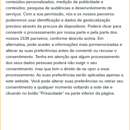
conteúdos personalizados, medição de publicidade e
conteúdos, pesquisa de audiências e desenvolvimento de
serviços.
Com a sua permissão, nós e os nossos parceiros
Alajuelense W
poderemos usar identificação e dados de geolocalização
Chorrillo FC Femenino
precisos através da procura de dispositivos. Poderá clicar para
Disney+ Premium
consentir o processamento por nossa parte e pela parte dos
nossos 1538 parceiros, conforme descrito acima. Em
alternativa, pode aceder a informações mais pormenorizadas e
Terça-feira, 16/09/2025
alterar as suas preferências antes de consentir ou recusar o
21:00
CONCACAF Champions Cup Women
consentimento.
Tenha em atenção que algum processamento
dos seus dados pessoais poderá não exigir o seu
consentimento, mas que tem o direito de se opor a esse
processamento. As suas preferências serão aplicadas apenas a
este website. Você pode alterar suas preferências ou retirar seu
consentimento a qualquer momento voltando a este site e
Chorrillo FC Femenino
clicando no botão "Privacidade" na parte inferior da página.
Orlando Pride W
Disney+ Premium
Quarta-feira, 03/09/2025
22:00
CONCACAF Champions Cup Women