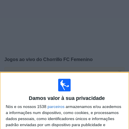
Notícias
Widget
Jogos ao vivo do
Chorrillo FC Femenino
×
Chorrillo FC Femenino: Atualmente não há uma partida
ao vivo na TV. Você pode verificar o histórico de jogos
previamente emitidos.
Damos valor à sua privacidade
Terça-feira, 14/10/2025
Nós e os nossos 1538
parceiros
armazenamos e/ou acedemos
22:00
a informações num dispositivo, como cookies, e processamos
CONCACAF Champions Cup Women
dados pessoais, como identificadores únicos e informações
padrão enviadas por um dispositivo para publicidade e