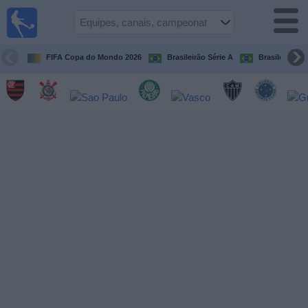
Futebol
ao Vivo
Brasil
FIFA Copa do Mondo 2026
Brasileirão Série A
Brasileirão Sé
Guia de
Jogos na
TV
Próximos
Jogos
Equipes
Campeonatos
Canais
de
TV