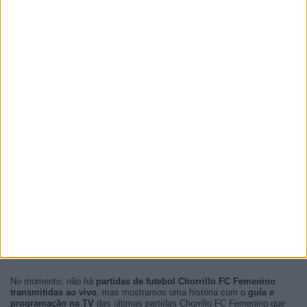
No momento, não há
partidas de futebol Chorrillo FC Femenino
transmitidas ao vivo
, mas mostramos uma história com o
guía e
programação na TV
das últimas partidas Chorrillo FC Femenino que