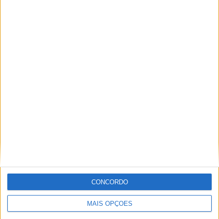
2 partidas fora de casa
50%
TOTAL
MÁXIMO
TOTAL
1
1
4
COMPETIÇÕES
VS Pachuca
RIVAIS
Femenino
RANKING POR EQUIPES
Pachuca Femenino
1 (25%)
Alajuelense W
1 (25%)
Orlando Pride W
1 (25%)
Club America W
1 (25%)
Ver ranking completo
RANKING POR COMPETIÇÕES
CONCORDO
CONCACAF Champions Cup Women
4 (100%)
MAIS OPÇÕES
Ver ranking completo