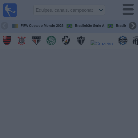
Futebol
ao Vivo
Brasil
FIFA Copa do Mondo 2026
Brasileirão Série A
Brasileirão Sé
Guia de
Jogos na
TV
Próximos
Jogos
Equipes
Campeonatos
Canais
de
TV