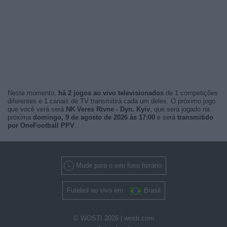
Neste momento,
há 2 jogos ao vivo televisionados
de 1 competições
diferentes e 1 canais de TV transmitirá cada um deles. O próximo jogo
que você verá será
NK Veres Rivne - Dyn. Kyiv
, que será jogado na
próxima
domingo, 9 de agosto de 2026 às 17:00
e será
transmitido
por OneFootball PPV
.
Mude para o seu fuso horário
Futebol ao vivo em
Brasil
© WOSTI 2026 |
wosti.com