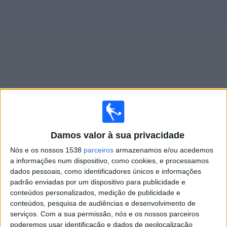
Notícias
Widget
Jogos ao vivo do
Dyn. Kyiv
Jogos da hoje domingo, 09/08/2026
Damos valor à sua privacidade
12:00
Ukrainian Premier League
Nós e os nossos 1538
parceiros
armazenamos e/ou acedemos
a informações num dispositivo, como cookies, e processamos
NK Veres Rivne
dados pessoais, como identificadores únicos e informações
Dyn. Kyiv
padrão enviadas por um dispositivo para publicidade e
OneFootball PPV
conteúdos personalizados, medição de publicidade e
conteúdos, pesquisa de audiências e desenvolvimento de
serviços.
Com a sua permissão, nós e os nossos parceiros
Sexta-feira, 14/08/2026
poderemos usar identificação e dados de geolocalização