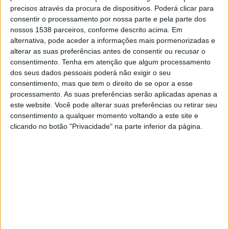
21:00
Ukrainian Premier League
precisos através da procura de dispositivos. Poderá clicar para
consentir o processamento por nossa parte e pela parte dos
Dyn. Kyiv
nossos 1538 parceiros, conforme descrito acima. Em
FC Kolos Kovalivka
alternativa, pode aceder a informações mais pormenorizadas e
alterar as suas preferências antes de consentir ou recusar o
OneFootball PPV
consentimento.
Tenha em atenção que algum processamento
dos seus dados pessoais poderá não exigir o seu
consentimento, mas que tem o direito de se opor a esse
DADOS ESTATÍSTICOS DA EQUIPE DYN. KYIV NA
processamento. As suas preferências serão aplicadas apenas a
TELEVISÃO EM BRASIL
este website. Você pode alterar suas preferências ou retirar seu
consentimento a qualquer momento voltando a este site e
Até a data de hoje
09/08/2026
e desde que este site coleta os dados
clicando no botão "Privacidade" na parte inferior da página.
estatísticos de quando e onde são televisionados os jogos de
Futebol
da
equipe
Dyn. Kyiv
em
Brasil
, que foi em
22/02/2018
, podemos fornecer os
seguintes dados:
119
PARTIDAS TELEVISADAS
29 partidas em aberto
24,37%