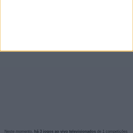
Neste momento,
há 3 jogos ao vivo televisionados
de 1 competições