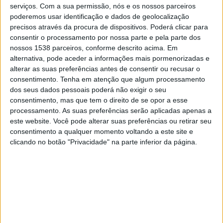
Sábado, 15/08/2026
serviços.
Com a sua permissão, nós e os nossos parceiros
poderemos usar identificação e dados de geolocalização
10:00
Copa Paulista
precisos através da procura de dispositivos. Poderá clicar para
consentir o processamento por nossa parte e pela parte dos
nossos 1538 parceiros, conforme descrito acima. Em
EC São Bernardo
alternativa, pode aceder a informações mais pormenorizadas e
EC Sao Jose
alterar as suas preferências antes de consentir ou recusar o
consentimento.
Tenha em atenção que algum processamento
dos seus dados pessoais poderá não exigir o seu
consentimento, mas que tem o direito de se opor a esse
Metrópoles
processamento. As suas preferências serão aplicadas apenas a
este website. Você pode alterar suas preferências ou retirar seu
Sábado, 22/08/2026
consentimento a qualquer momento voltando a este site e
clicando no botão "Privacidade" na parte inferior da página.
15:00
Copa Paulista
Santo André
EC São Bernardo
Paulistão YouTube