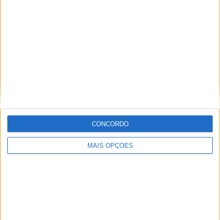
TOTAL
MÁXIMO
TOTAL
3
13
51
COMPETIÇÕES
VS Marília AC
RIVAIS
RANKING POR EQUIPES
Marília AC
13 (6,34%)
São Caetano
12 (5,85%)
Capivariano
9 (4,39%)
Desportivo Brasil
8 (3,9%)
Comercial
7 (3,41%)
CONCORDO
Ver ranking completo
MAIS OPÇÕES
RANKING POR COMPETIÇÕES
Paulista Série A3
125 (60,98%)
Copa Paulista
64 (31,22%)
Campeonato Paulista A2
16 (7,8%)
Ver ranking completo