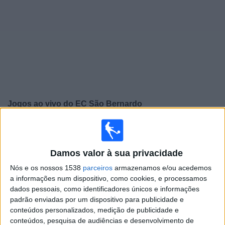
Notícias
Widget
Jogos ao vivo do
EC São Bernardo
Amanhã domingo, 09/08/2026
11:00
Copa Paulista
Damos valor à sua privacidade
Nós e os nossos 1538
parceiros
armazenamos e/ou acedemos
EC São Bernardo
a informações num dispositivo, como cookies, e processamos
dados pessoais, como identificadores únicos e informações
São Caetano
padrão enviadas por um dispositivo para publicidade e
Paulistão YouTube
Xsports
conteúdos personalizados, medição de publicidade e
conteúdos, pesquisa de audiências e desenvolvimento de