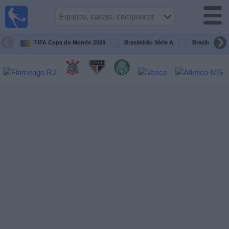
Futebol
ao Vivo
Brasil
FIFA Copa do Mondo 2026
Brasileirão Série A
Brasileirão Sé
Guia de
Jogos na
TV
Próximos
Jogos
Equipes
Campeonatos
Canais
de
TV