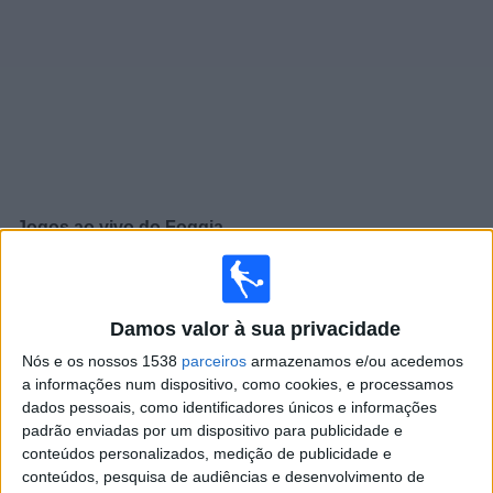
Notícias
Widget
Jogos ao vivo do
Foggia
×
Foggia: Atualmente não há uma partida ao vivo na TV.
Você pode verificar o histórico de jogos previamente
Damos valor à sua privacidade
emitidos.
Nós e os nossos 1538
parceiros
armazenamos e/ou acedemos
a informações num dispositivo, como cookies, e processamos
Domingo, 26/04/2026
dados pessoais, como identificadores únicos e informações
13:00
padrão enviadas por um dispositivo para publicidade e
Serie C - Promotion - Play Offs
conteúdos personalizados, medição de publicidade e
Foggia
conteúdos, pesquisa de audiências e desenvolvimento de