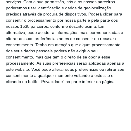
serviços.
Com a sua permissão, nós e os nossos parceiros
Salernitana
poderemos usar identificação e dados de geolocalização
OneFootball PPV
precisos através da procura de dispositivos. Poderá clicar para
consentir o processamento por nossa parte e pela parte dos
Domingo, 22/03/2026
nossos 1538 parceiros, conforme descrito acima. Em
alternativa, pode aceder a informações mais pormenorizadas e
07:30
Serie C - Promotion - Play Offs
alterar as suas preferências antes de consentir ou recusar o
consentimento.
Tenha em atenção que algum processamento
Cavese
dos seus dados pessoais poderá não exigir o seu
Foggia
consentimento, mas que tem o direito de se opor a esse
DAZN App Gratuita (assistir de graça)
FIFA+
processamento. As suas preferências serão aplicadas apenas a
este website. Você pode alterar suas preferências ou retirar seu
consentimento a qualquer momento voltando a este site e
DADOS ESTATÍSTICOS DA EQUIPE FOGGIA NA TELEVISÃO
clicando no botão "Privacidade" na parte inferior da página.
EM BRASIL
Até a data de hoje
07/08/2026
e desde que este site coleta os dados
estatísticos de quando e onde são televisionados os jogos de
Futebol
da
equipe
Foggia
em
Brasil
, que foi em
01/05/2022
, podemos fornecer os
seguintes dados: