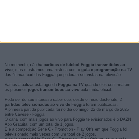
No momento, não há
partidas de futebol Foggia transmitidas ao
vivo
, mas mostramos uma história com o
guía e programação na TV
das últimas partidas Foggia que puderam ser vistas na televisão.
Vamos atualizar esta agenda
Foggia na TV
quando eles confirmarem
os próximos
jogos transmitidos ao vivo
pela mídia oficial.
Pode ser do seu interesse saber que, desde o início deste site, 2
partidas televisionadas ao vivo de Foggia
foram publicadas.
A primeira partida publicada foi no dia domingo, 22 de março de 2026
entre Cavese - Foggia.
O canal com mais jogos ao vivo para Foggia televisionados é o DAZN
App Gratuita, com um total de 1 jogos.
E é a competição Serie C - Promotion - Play Offs em que Foggia foi
televisionado mais vezes com um total de 2 jogos.