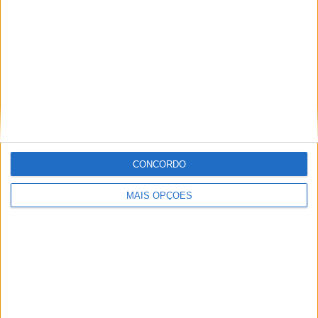
Potenza
4 (5,41%)
Ver ranking completo
RANKING POR COMPETIÇÕES
Serie C - Promotion - Play Offs
67 (90,54%)
Coppa Italia Serie C
7 (9,46%)
Ver ranking completo
CONCORDO
Nº DE PARTIDAS POR DIA DA SEMANA
MAIS OPÇÕES
SEGUNDA-FEIRA
TERÇA-FEIRA
QUARTA-FEIRA
QUINTA-FEIRA
11
4
10
4
14,86%
5,41%
13,51%
5,41%
SEXTA-FEIRA
SÁBADO
DOMINGO
2
14
29
2,7%
18,92%
39,19%