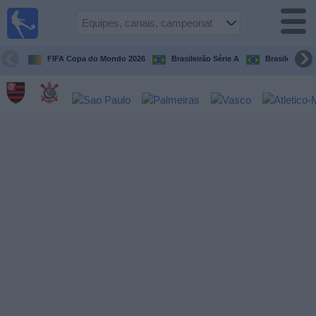
Futebol
ao Vivo
Brasil
FIFA Copa do Mondo 2026
Brasileirão Série A
Brasileirão Sé
Guia de
Jogos na
TV
Próximos
Jogos
Equipes
Campeonatos
Canais
de
TV