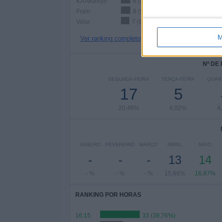
KA Akureyri
8 (9,64%)
Fram
8 (9,64%)
Valur
7 (8,43%)
M
Ver ranking completo
Nº DE
SEGUNDA-FEIRA
TERÇA-FEIRA
QUAR
17
5
20,48%
6,02%
4
JANEIRO
FEVEREIRO
MARÇO
ABRIL
MAIO
-
-
-
13
14
- %
- %
- %
15,66%
16,87%
RANKING POR HORAS
16:15
33 (39,76%)