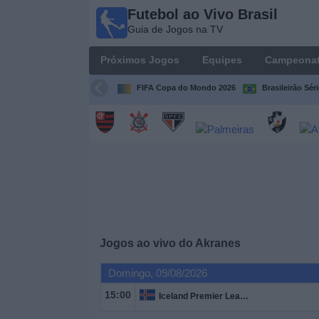
Futebol ao Vivo Brasil
Futebol
Guia de Jogos na TV
ao Vivo
Brasil
Próximos Jogos
Equipes
Campeona
Guia de
Jogos na
FIFA Copa do Mondo 2026
Brasileirão Sér
TV
Próximos
Jogos
Equipes
Campeonatos
Jogos ao vivo do
Akranes
Canais
Domingo, 09/08/2026
de
TV
15:00
Iceland Premier League