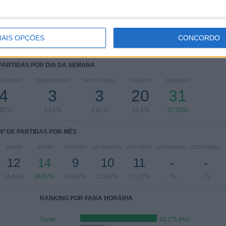
AIS OPÇÕES
CONCORDO
 PARTIDAS POR DIA DA SEMANA
TA-FEIRA
QUINTA-FEIRA
SEXTA-FEIRA
SÁBADO
DOMINGO
4
3
3
20
31
,82%
3,61%
3,61%
24,1%
37,35%
Nº DE PARTIDAS POR MÊS
JUNHO
JULHO
AGOSTO
SETEMBRO
OUTUBRO
NOVEMBRO
DEZEMBRO
12
14
9
10
11
-
-
14,46%
16,87%
10,84%
12,05%
13,25%
- %
- %
RANKING POR FAIXA HORÁRIA
Tarde
63 (75,9%)