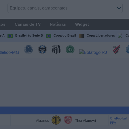
tos
Canais de TV
Notícias
Widget
ie A
Brasileirão Série B
Copa do Brasil
Copa Libertadores
Co
OneFootball
Akranes
Thor Akureyri
PPV