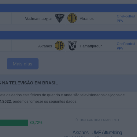
OneFootball
Vestmannaeyjar
Akranes
PPV
OneFootball
Akranes
Hafnarfjordur
PPV
Mais días
 NA TELEVISÃO EM BRASIL
leta os dados estatísticos de quando e onde são televisionados os jogos de
4/2022
, podemos fornecer os seguintes dados:
ÚLTIMA PARTIDA EM ABERTO
80,72%
Akranes - UMF Afturelding