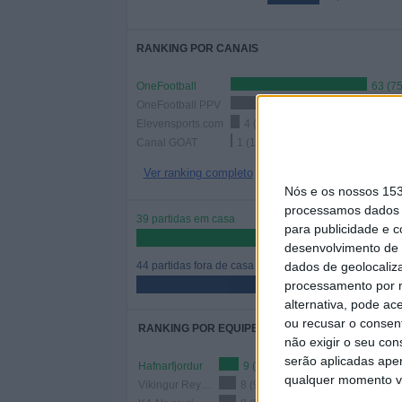
RANKING POR CANAIS
OneFootball
63 (7
OneFootball PPV
18 (21,69%)
Elevensports.com
4 (4,82%)
Canal GOAT
1 (1,2%)
Ver ranking completo
Nós e os nossos 15
processamos dados p
39 partidas em casa
para publicidade e 
46,99%
desenvolvimento de 
dados de geolocaliza
44 partidas fora de casa
processamento por n
53,01%
alternativa, pode ac
ou recusar o consen
RANKING POR EQUIPES
não exigir o seu co
serão aplicadas apen
Hafnarfjordur
9 (10,84%)
qualquer momento vol
Vikingur Reykjavik
8 (9,64%)