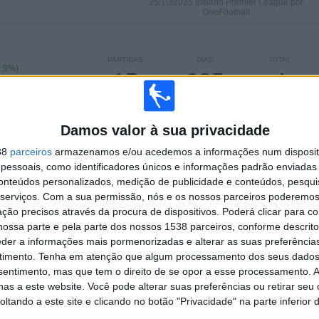
25/10/2025 Iceland Premier League por
OneFootball
PARTIDAS
DIAS
TOTAL
5,9%)
15
285
4
CONSECUTIVOS
SEM PARTIDA
CANAIS DE TV
PAGOS
GRATUITA
Damos valor à sua privacidade
38
parceiros
armazenamos e/ou acedemos a informações num dispositi
essoais, como identificadores únicos e informações padrão enviadas 
conteúdos personalizados, medição de publicidade e conteúdos, pesqui
TOTAL
MÁXIMO
TOTAL
1
9
15
serviços.
Com a sua permissão, nós e os nossos parceiros poderemos 
ção precisos através da procura de dispositivos. Poderá clicar para co
COMPETIÇÕES
VS
RIVAIS
ossa parte e pela parte dos nossos 1538 parceiros, conforme descrit
Hafnarfjordur
eder a informações mais pormenorizadas e alterar as suas preferência
timento.
Tenha em atenção que algum processamento dos seus dados
RANKING POR COMPETIÇÕES
nsentimento, mas que tem o direito de se opor a esse processamento. A
as a este website. Você pode alterar suas preferências ou retirar seu
Iceland Premier League
83 (100%)
tando a este site e clicando no botão "Privacidade" na parte inferior 
Ver ranking completo