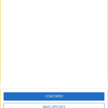
28 partidas fora de casa
46,67%
TOTAL
MÁXIMO
TOTAL
3
7
28
COMPETIÇÕES
VS Moto Club
RIVAIS
RANKING POR EQUIPES
Moto Club
7 (11,67%)
Tocantinópolis EC
4 (6,67%)
4 de Julho
4 (6,67%)
Imperatriz
3 (5%)
IAPE
3 (5%)
Ver ranking completo
RANKING POR COMPETIÇÕES
CONCORDO
Serie D
46 (76,67%)
Campeonato Maranhense
13 (21,67%)
MAIS OPÇÕES