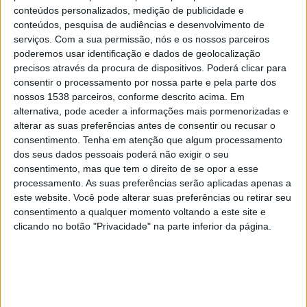
Amazonas
conteúdos personalizados, medição de publicidade e
Juventude Samas
conteúdos, pesquisa de audiências e desenvolvimento de
InStat TV
serviços.
Com a sua permissão, nós e os nossos parceiros
poderemos usar identificação e dados de geolocalização
precisos através da procura de dispositivos. Poderá clicar para
Sábado, 23/07/2022
consentir o processamento por nossa parte e pela parte dos
15:30
Serie D
nossos 1538 parceiros, conforme descrito acima. Em
2.ª Fase
alternativa, pode aceder a informações mais pormenorizadas e
alterar as suas preferências antes de consentir ou recusar o
Juventude Samas
consentimento.
Tenha em atenção que algum processamento
dos seus dados pessoais poderá não exigir o seu
Amazonas
consentimento, mas que tem o direito de se opor a esse
InStat TV
processamento. As suas preferências serão aplicadas apenas a
este website. Você pode alterar suas preferências ou retirar seu
Domingo, 17/07/2022
consentimento a qualquer momento voltando a este site e
clicando no botão "Privacidade" na parte inferior da página.
15:00
Serie D
Fluminense Piauí
Juventude Samas
InStat TV