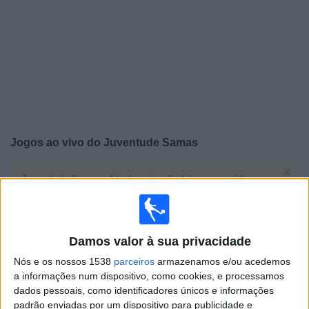
Notícias
Widget
Jogos ao vivo do
Juventude Samas
×
Juventude Samas: Atualmente não há uma partida ao
vivo na TV. Você pode verificar o histórico de jogos
previamente emitidos.
Damos valor à sua privacidade
Domingo, 31/07/2022
Nós e os nossos 1538
parceiros
armazenamos e/ou acedemos
16:00
Serie D
a informações num dispositivo, como cookies, e processamos
2.ª Fase
dados pessoais, como identificadores únicos e informações
padrão enviadas por um dispositivo para publicidade e