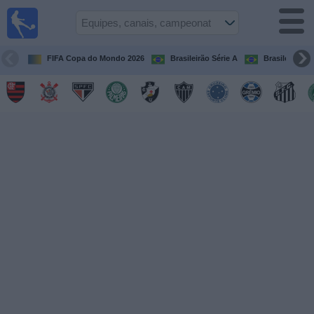
Futebol
ao Vivo
Brasil
FIFA Copa do Mondo 2026
Brasileirão Série A
Brasileirão Sé
Guia de
Jogos na
TV
Próximos
Jogos
Equipes
Campeonatos
Canais
de
TV