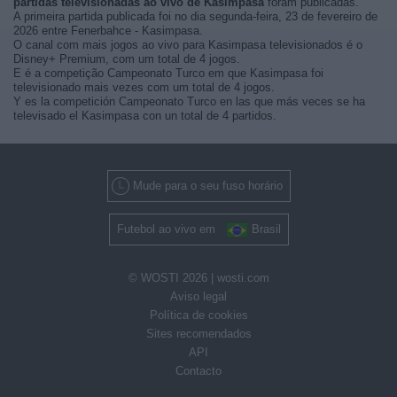
partidas televisionadas ao vivo de Kasimpasa
foram publicadas.
A primeira partida publicada foi no dia segunda-feira, 23 de fevereiro de
2026 entre Fenerbahce - Kasimpasa.
O canal com mais jogos ao vivo para Kasimpasa televisionados é o
Disney+ Premium, com um total de 4 jogos.
E é a competição Campeonato Turco em que Kasimpasa foi
televisionado mais vezes com um total de 4 jogos.
Y es la competición Campeonato Turco en las que más veces se ha
televisado el Kasimpasa con un total de 4 partidos.
Mude para o seu fuso horário
Futebol ao vivo em
Brasil
© WOSTI 2026 |
wosti.com
Aviso legal
Política de cookies
Sites recomendados
API
Contacto