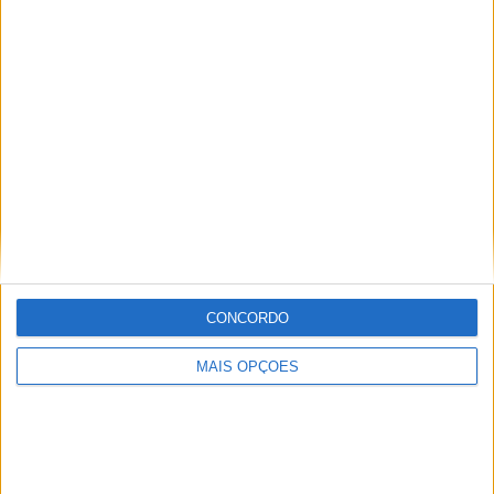
RANKING POR EQUIPES
Fenerbahce
10 (22,73%)
Besiktas
9 (20,45%)
Galatasaray
9 (20,45%)
Trabzonspor
8 (18,18%)
Adana Demirspor
1 (2,27%)
Ver ranking completo
RANKING POR COMPETIÇÕES
Campeonato Turco
44 (100%)
CONCORDO
Ver ranking completo
MAIS OPÇÕES
Nº DE PARTIDAS POR DIA DA SEMANA
SEGUNDA-FEIRA
TERÇA-FEIRA
QUARTA-FEIRA
QUINTA-FEIRA
7
1
-
2