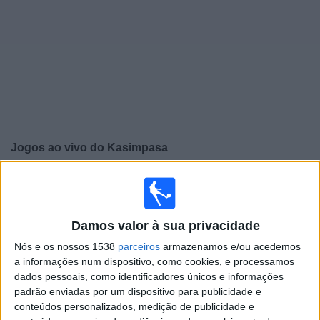
Notícias
Widget
Jogos ao vivo do
Kasimpasa
×
Kasimpasa: Atualmente não há uma partida ao vivo na
TV. Você pode verificar o histórico de jogos previamente
emitidos.
Damos valor à sua privacidade
Nós e os nossos 1538
parceiros
armazenamos e/ou acedemos
Domingo, 17/05/2026
a informações num dispositivo, como cookies, e processamos
dados pessoais, como identificadores únicos e informações
14:00
Campeonato Turco
padrão enviadas por um dispositivo para publicidade e
conteúdos personalizados, medição de publicidade e
Kasimpasa