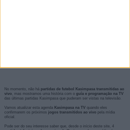
No momento, não há
partidas de futebol Kasimpasa transmitidas ao
vivo
, mas mostramos uma história com o
guía e programação na TV
das últimas partidas Kasimpasa que puderam ser vistas na televisão.
Vamos atualizar esta agenda
Kasimpasa na TV
quando eles
confirmarem os próximos
jogos transmitidos ao vivo
pela mídia
oficial.
Pode ser do seu interesse saber que, desde o início deste site, 4