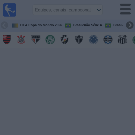
Futebol
ao Vivo
Brasil
FIFA Copa do Mondo 2026
Brasileirão Série A
Brasileirão Sé
Guia de
Jogos na
TV
Próximos
Jogos
Equipes
Campeonatos
Canais
de
TV