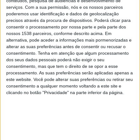
conteúdos, pesquisa de audiências e desenvolvimento de
Galatasaray
serviços.
Com a sua permissão, nós e os nossos parceiros
Disney+ Premium
poderemos usar identificação e dados de geolocalização
precisos através da procura de dispositivos. Poderá clicar para
Sexta-feira, 24/04/2026
consentir o processamento por nossa parte e pela parte dos
nossos 1538 parceiros, conforme descrito acima. Em
14:00
Campeonato Turco
alternativa, pode aceder a informações mais pormenorizadas e
alterar as suas preferências antes de consentir ou recusar o
Basaksehir
consentimento.
Tenha em atenção que algum processamento
Kasimpasa
dos seus dados pessoais poderá não exigir o seu
Disney+ Premium
consentimento, mas que tem o direito de se opor a esse
processamento. As suas preferências serão aplicadas apenas a
este website. Você pode alterar suas preferências ou retirar seu
Quinta-feira, 19/03/2026
consentimento a qualquer momento voltando a este site e
13:00
Campeonato Turco
clicando no botão "Privacidade" na parte inferior da página.
Besiktas
Kasimpasa
Disney+ Premium
ESPN 4
Mais días