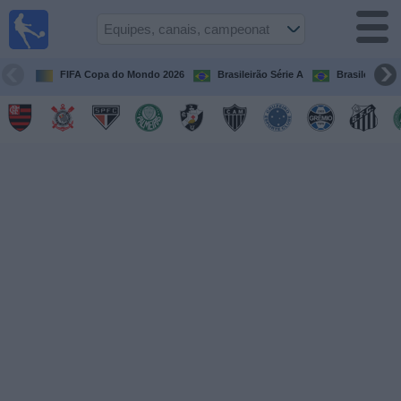
Futebol
ao Vivo
Brasil
FIFA Copa do Mondo 2026
Brasileirão Série A
Brasileirão Sé
Guia de
Jogos na
TV
Próximos
Jogos
Equipes
Campeonatos
Canais
de
TV