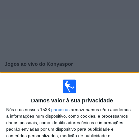
Notícias
Widget
Jogos ao vivo do
Konyaspor
×
Konyaspor: Atualmente não há uma partida ao vivo na
TV. Você pode verificar o histórico de jogos previamente
emitidos.
Damos valor à sua privacidade
Nós e os nossos 1538
parceiros
armazenamos e/ou acedemos
Sábado, 09/05/2026
a informações num dispositivo, como cookies, e processamos
14:00
Campeonato Turco
dados pessoais, como identificadores únicos e informações
padrão enviadas por um dispositivo para publicidade e
Konyaspor
conteúdos personalizados, medição de publicidade e