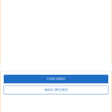
COMPETIÇÕES
VS Fenerbahce
RIVAIS
RANKING POR EQUIPES
Fenerbahce
11 (27,5%)
Besiktas
9 (22,5%)
Galatasaray
8 (20%)
Trabzonspor
8 (20%)
Antalyaspor
1 (2,5%)
Ver ranking completo
RANKING POR COMPETIÇÕES
Campeonato Turco
40 (100%)
CONCORDO
Ver ranking completo
MAIS OPÇÕES
Nº DE PARTIDAS POR DIA DA SEMANA