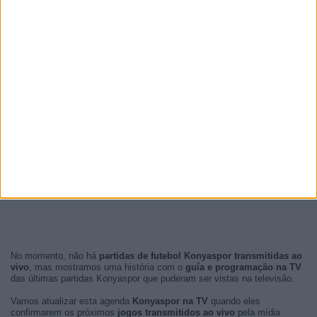
No momento, não há
partidas de futebol Konyaspor transmitidas ao
vivo
, mas mostramos uma história com o
guía e programação na TV
das últimas partidas Konyaspor que puderam ser vistas na televisão.
Vamos atualizar esta agenda
Konyaspor na TV
quando eles
confirmarem os próximos
jogos transmitidos ao vivo
pela mídia