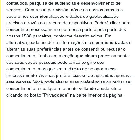
Fenerbahce
conteúdos, pesquisa de audiências e desenvolvimento de
serviços.
Com a sua permissão, nós e os nossos parceiros
Disney+ Premium
poderemos usar identificação e dados de geolocalização
precisos através da procura de dispositivos. Poderá clicar para
Segunda-feira, 27/04/2026
consentir o processamento por nossa parte e pela parte dos
nossos 1538 parceiros, conforme descrito acima. Em
14:00
Campeonato Turco
alternativa, pode aceder a informações mais pormenorizadas e
Konyaspor
alterar as suas preferências antes de consentir ou recusar o
consentimento.
Tenha em atenção que algum processamento
Trabzonspor
dos seus dados pessoais poderá não exigir o seu
Disney+ Premium
consentimento, mas que tem o direito de se opor a esse
processamento. As suas preferências serão aplicadas apenas a
Sábado, 21/02/2026
este website. Você pode alterar suas preferências ou retirar seu
consentimento a qualquer momento voltando a este site e
13:00
Campeonato Turco
clicando no botão "Privacidade" na parte inferior da página.
Konyaspor
Galatasaray
Disney+ Premium
DADOS ESTATÍSTICOS DA EQUIPE KONYASPOR NA