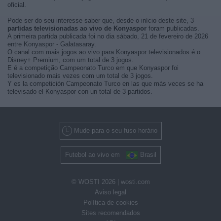
oficial.
Pode ser do seu interesse saber que, desde o início deste site, 3
partidas televisionadas ao vivo de Konyaspor
foram publicadas.
A primeira partida publicada foi no dia sábado, 21 de fevereiro de 2026
entre Konyaspor - Galatasaray.
O canal com mais jogos ao vivo para Konyaspor televisionados é o
Disney+ Premium, com um total de 3 jogos.
E é a competição Campeonato Turco em que Konyaspor foi
televisionado mais vezes com um total de 3 jogos.
Y es la competición Campeonato Turco en las que más veces se ha
televisado el Konyaspor con un total de 3 partidos.
Mude para o seu fuso horário
Futebol ao vivo em
Brasil
© WOSTI 2026 |
wosti.com
Aviso legal
Política de cookies
Sites recomendados