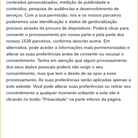
conteúdos personalizados, medição de publicidade e
Napoli Feminino
conteúdos, pesquisa de audiências e desenvolvimento de
Canal GOAT
serviços.
Com a sua permissão, nós e os nossos parceiros
poderemos usar identificação e dados de geolocalização
Sábado, 02/05/2026
precisos através da procura de dispositivos. Poderá clicar para
consentir o processamento por nossa parte e pela parte dos
07:30
Serie A Women
nossos 1538 parceiros, conforme descrito acima. Em
alternativa, pode aceder a informações mais pormenorizadas e
Napoli Feminino
alterar as suas preferências antes de consentir ou recusar o
Juventus Feminino
consentimento.
Tenha em atenção que algum processamento
Canal GOAT
dos seus dados pessoais poderá não exigir o seu
consentimento, mas que tem o direito de se opor a esse
Sábado, 25/04/2026
processamento. As suas preferências serão aplicadas apenas a
este website. Você pode alterar suas preferências ou retirar seu
10:00
Serie A Women
consentimento a qualquer momento voltando a este site e
clicando no botão "Privacidade" na parte inferior da página.
AC Milan Feminino
Napoli Feminino
Canal GOAT
Mais días