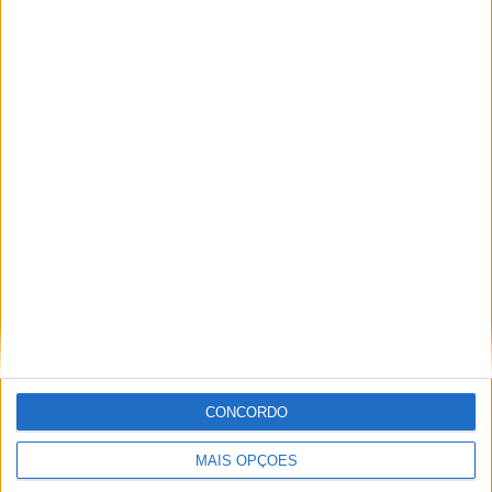
TOTAL
MÁXIMO
TOTAL
2
7
10
COMPETIÇÕES
VS AS Roma
RIVAIS
Feminino
RANKING POR EQUIPES
AS Roma Feminino
7 (20,59%)
Juventus Feminino
5 (14,71%)
AC Milan Feminino
5 (14,71%)
Como W
5 (14,71%)
Inter Milan Feminino
4 (11,76%)
Ver ranking completo
RANKING POR COMPETIÇÕES
CONCORDO
Serie A Women
32 (94,12%)
Coppa Italia Femminile
2 (5,88%)
MAIS OPÇÕES
Ver ranking completo