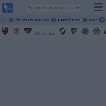
Futebol
ao Vivo
Brasil
FIFA Copa do Mondo 2026
Brasileirão Série A
Brasileirão Sé
Guia de
Jogos na
TV
Próximos
Jogos
Equipes
Campeonatos
Canais
de
TV