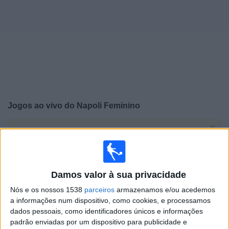
Notícias
Widget
Jogos ao vivo do
Napoli Feminino
×
Napoli Feminino: Atualmente não há uma partida ao vivo
na TV. Você pode verificar o histórico de jogos
previamente emitidos.
Damos valor à sua privacidade
Sábado, 09/05/2026
Nós e os nossos 1538
parceiros
armazenamos e/ou acedemos
07:30
Serie A Women
a informações num dispositivo, como cookies, e processamos
dados pessoais, como identificadores únicos e informações
Como W
padrão enviadas por um dispositivo para publicidade e