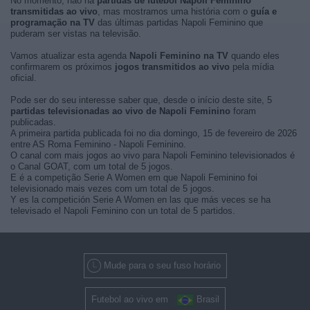
No momento, não há
partidas de futebol Napoli Feminino
transmitidas ao vivo
, mas mostramos uma história com o
guía e
programação na TV
das últimas partidas Napoli Feminino que
puderam ser vistas na televisão.
Vamos atualizar esta agenda
Napoli Feminino na TV
quando eles
confirmarem os próximos
jogos transmitidos ao vivo
pela mídia
oficial.
Pode ser do seu interesse saber que, desde o início deste site, 5
partidas televisionadas ao vivo de Napoli Feminino
foram
publicadas.
A primeira partida publicada foi no dia domingo, 15 de fevereiro de 2026
entre AS Roma Feminino - Napoli Feminino.
O canal com mais jogos ao vivo para Napoli Feminino televisionados é
o Canal GOAT, com um total de 5 jogos.
E é a competição Serie A Women em que Napoli Feminino foi
televisionado mais vezes com um total de 5 jogos.
Y es la competición Serie A Women en las que más veces se ha
televisado el Napoli Feminino con un total de 5 partidos.
Mude para o seu fuso horário
Futebol ao vivo em
Brasil