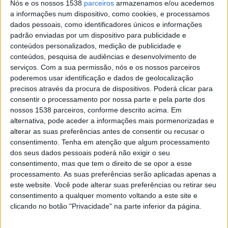
Nós e os nossos 1538
parceiros
armazenamos e/ou acedemos
Hibernian
a informações num dispositivo, como cookies, e processamos
dados pessoais, como identificadores únicos e informações
OneFootball
Canal GoLBrasil YouTube
padrão enviadas por um dispositivo para publicidade e
Canal GOAT
conteúdos personalizados, medição de publicidade e
18:00
conteúdos, pesquisa de audiências e desenvolvimento de
Brasileirão Série B
serviços.
Com a sua permissão, nós e os nossos parceiros
Cuiaba
poderemos usar identificação e dados de geolocalização
precisos através da procura de dispositivos. Poderá clicar para
Fortaleza
consentir o processamento por nossa parte e pela parte dos
Canal GOAT
Disney+ Premium
RedeTV!
nossos 1538 parceiros, conforme descrito acima. Em
alternativa, pode aceder a informações mais pormenorizadas e
Sábado, 15/08/2026
alterar as suas preferências antes de consentir ou recusar o
consentimento.
Tenha em atenção que algum processamento
18:30
Brasileirão Série B
dos seus dados pessoais poderá não exigir o seu
consentimento, mas que tem o direito de se opor a esse
Juventude
processamento. As suas preferências serão aplicadas apenas a
Fortaleza
este website. Você pode alterar suas preferências ou retirar seu
consentimento a qualquer momento voltando a este site e
Xsports
Disney+ Premium
Canal GOAT
clicando no botão "Privacidade" na parte inferior da página.
Terça-feira, 18/08/2026