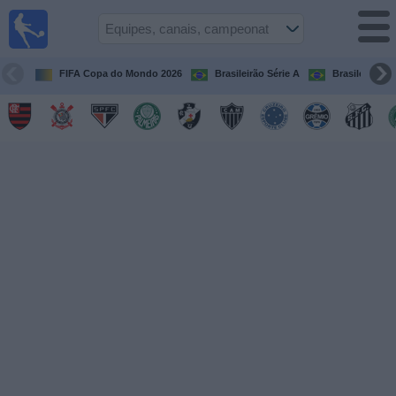
Futebol
ao Vivo
Brasil
FIFA Copa do Mondo 2026
Brasileirão Série A
Brasileirão Sé
Guia de
Jogos na
TV
Próximos
Jogos
Equipes
Campeonatos
Canais
de
TV