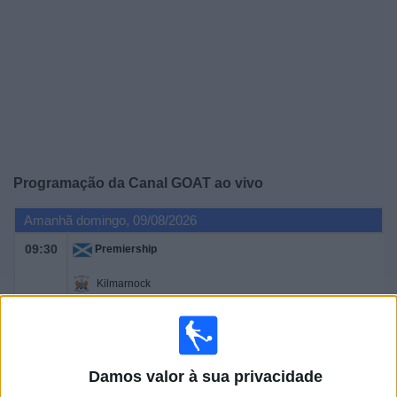
Notícias
Widget
Programação da
Canal GOAT
ao vivo
Amanhã domingo, 09/08/2026
09:30
Premiership
Kilmarnock
Celtic
OneFootball
Canal GOAT
12:00
Premiership
Damos valor à sua privacidade
Rangers