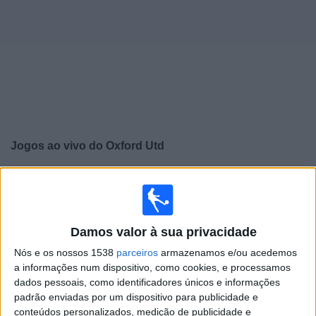
Notícias
Widget
Jogos ao vivo do
Oxford Utd
×
Oxford Utd: Atualmente não há uma partida ao vivo na
TV. Você pode verificar o histórico de jogos previamente
emitidos.
Damos valor à sua privacidade
Nós e os nossos 1538
parceiros
armazenamos e/ou acedemos
Sábado, 02/05/2026
a informações num dispositivo, como cookies, e processamos
08:30
Championship
dados pessoais, como identificadores únicos e informações
padrão enviadas por um dispositivo para publicidade e
Millwall
conteúdos personalizados, medição de publicidade e