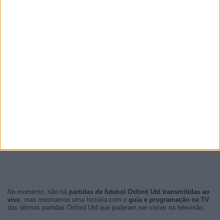
No momento, não há
partidas de futebol Oxford Utd transmitidas ao
vivo
, mas mostramos uma história com o
guía e programação na TV
das últimas partidas Oxford Utd que puderam ser vistas na televisão.