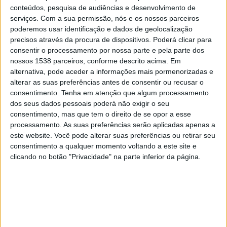
Oxford Utd
conteúdos, pesquisa de audiências e desenvolvimento de
Disney+ Premium
serviços.
Com a sua permissão, nós e os nossos parceiros
poderemos usar identificação e dados de geolocalização
precisos através da procura de dispositivos. Poderá clicar para
Segunda-feira, 06/04/2026
consentir o processamento por nossa parte e pela parte dos
08:30
Championship
nossos 1538 parceiros, conforme descrito acima. Em
alternativa, pode aceder a informações mais pormenorizadas e
Portsmouth
alterar as suas preferências antes de consentir ou recusar o
consentimento.
Tenha em atenção que algum processamento
Oxford Utd
dos seus dados pessoais poderá não exigir o seu
Disney+ Premium
consentimento, mas que tem o direito de se opor a esse
processamento. As suas preferências serão aplicadas apenas a
Sexta-feira, 03/04/2026
este website. Você pode alterar suas preferências ou retirar seu
consentimento a qualquer momento voltando a este site e
11:00
Championship
clicando no botão "Privacidade" na parte inferior da página.
Oxford Utd
Hull City
Disney+ Premium
Xsports
Mais días