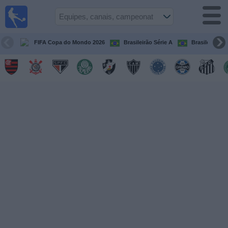
Futebol
ao Vivo
Brasil
FIFA Copa do Mondo 2026
Brasileirão Série A
Brasileirão Sé
Guia de
Jogos na
TV
Próximos
Jogos
Equipes
Campeonatos
Canais
de
TV