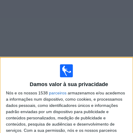
Notícias
Widget
Jogos ao vivo do
Real Monarchs
Sábado, 08/08/2026
20:00
Damos valor à sua privacidade
MLS Next Pro
Nós e os nossos 1538
parceiros
armazenamos e/ou acedemos
Houston Dynamo 2
a informações num dispositivo, como cookies, e processamos
Real Monarchs
dados pessoais, como identificadores únicos e informações
padrão enviadas por um dispositivo para publicidade e
conteúdos personalizados, medição de publicidade e
OneFootball
conteúdos, pesquisa de audiências e desenvolvimento de
serviços.
Com a sua permissão, nós e os nossos parceiros