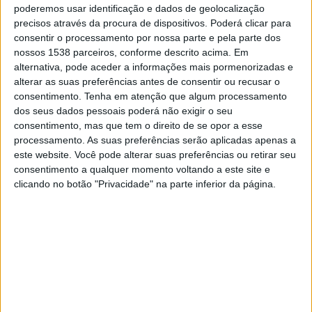
Sexta-feira, 14/08/2026
poderemos usar identificação e dados de geolocalização
precisos através da procura de dispositivos. Poderá clicar para
18:30
MLS Next Pro
consentir o processamento por nossa parte e pela parte dos
nossos 1538 parceiros, conforme descrito acima. Em
Real Monarchs
alternativa, pode aceder a informações mais pormenorizadas e
Minnesota Utd. 2
alterar as suas preferências antes de consentir ou recusar o
OneFootball
consentimento.
Tenha em atenção que algum processamento
dos seus dados pessoais poderá não exigir o seu
consentimento, mas que tem o direito de se opor a esse
Domingo, 23/08/2026
processamento. As suas preferências serão aplicadas apenas a
21:00
MLS Next Pro
este website. Você pode alterar suas preferências ou retirar seu
consentimento a qualquer momento voltando a este site e
Colorado Rapids 2
clicando no botão "Privacidade" na parte inferior da página.
Real Monarchs
OneFootball
Mais días