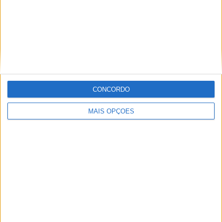
Portland Timbers 2
3 (17,65%)
Ventura County
2 (11,76%)
Los Angeles FC 2
2 (11,76%)
Vancouver Whitecaps 2
2 (11,76%)
The Town FC
2 (11,76%)
Ver ranking completo
CONCORDO
RANKING POR COMPETIÇÕES
MAIS OPÇÕES
MLS Next Pro
17 (100%)
Ver ranking completo
Nº DE PARTIDAS POR DIA DA SEMANA
SEGUNDA-FEIRA
TERÇA-FEIRA
QUARTA-FEIRA
QUINTA-FEIRA
-
1
1
-
- %
5,88%
5,88%
- %