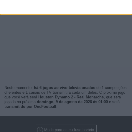
Neste momento,
há 6 jogos ao vivo televisionados
de 1 competições
diferentes e 1 canais de TV transmitirá cada um deles. O próximo jogo
que você verá será
Houston Dynamo 2 - Real Monarchs
, que será
jogado na próxima
domingo, 9 de agosto de 2026 às 01:00
e será
transmitido por OneFootball
.
Mude para o seu fuso horário