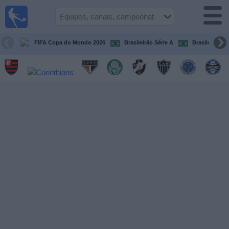
Futebol
ao Vivo
Brasil
FIFA Copa do Mondo 2026
Brasileirão Série A
Brasileirão Sé
Guia de
Jogos na
TV
Próximos
Jogos
Equipes
Campeonatos
Canais
de
TV