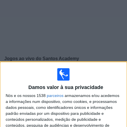
Notícias
Widget
Jogos ao vivo do
Santos Academy
Sexta-feira, 14/08/2026
17:15
Paulista Sub-20
Damos valor à sua privacidade
SE Itapirense Academy
Nós e os nossos 1538
parceiros
armazenamos e/ou acedemos
Santos Academy
a informações num dispositivo, como cookies, e processamos
Paulistão YouTube
Xsports
dados pessoais, como identificadores únicos e informações
padrão enviadas por um dispositivo para publicidade e
conteúdos personalizados, medição de publicidade e
Sexta-feira, 21/08/2026
conteúdos, pesquisa de audiências e desenvolvimento de