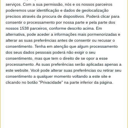
15:00
Paulista Sub-20
serviços.
Com a sua permissão, nós e os nossos parceiros
poderemos usar identificação e dados de geolocalização
Santos Academy
precisos através da procura de dispositivos. Poderá clicar para
América SP Academy
consentir o processamento por nossa parte e pela parte dos
nossos 1538 parceiros, conforme descrito acima. Em
alternativa, pode aceder a informações mais pormenorizadas e
alterar as suas preferências antes de consentir ou recusar o
Paulistão YouTube
consentimento.
Tenha em atenção que algum processamento
dos seus dados pessoais poderá não exigir o seu
Sexta-feira, 04/09/2026
consentimento, mas que tem o direito de se opor a esse
processamento. As suas preferências serão aplicadas apenas a
15:00
Paulista Sub-20
este website. Você pode alterar suas preferências ou retirar seu
consentimento a qualquer momento voltando a este site e
Portuguesa Santista Academy
clicando no botão "Privacidade" na parte inferior da página.
Santos Academy
Paulistão YouTube
Ulisses TV YouTube
Mais días
DADOS ESTATÍSTICOS DA EQUIPE SANTOS ACADEMY NA