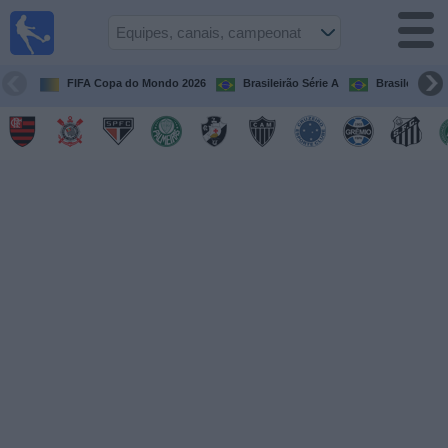
Futebol
ao Vivo
Brasil
FIFA Copa do Mondo 2026
Brasileirão Série A
Brasileirão Sé
Guia de
Jogos na
TV
Próximos
Jogos
Equipes
Campeonatos
Canais
de
TV