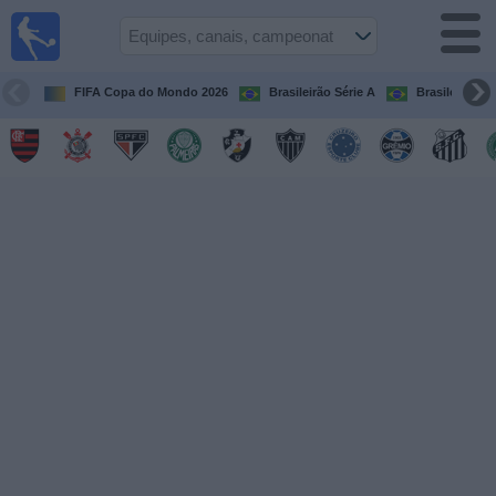
Futebol
ao Vivo
Brasil
FIFA Copa do Mondo 2026
Brasileirão Série A
Brasileirão Sé
Guia de
Jogos na
TV
Próximos
Jogos
Equipes
Campeonatos
Canais
de
TV