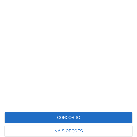
TOTAL
MÁXIMO
TOTAL
3
2
11
COMPETIÇÕES
VS Gent
RIVAIS
RANKING POR EQUIPES
Gent
2 (13,33%)
Molde
2 (13,33%)
Djurgarden
2 (13,33%)
Floriana FC
2 (13,33%)
Slovan Bratislava
1 (6,67%)
Ver ranking completo
RANKING POR COMPETIÇÕES
Conference League
8 (53,33%)
CONCORDO
Champions League
5 (33,33%)
Europa League
2 (13,33%)
MAIS OPÇÕES