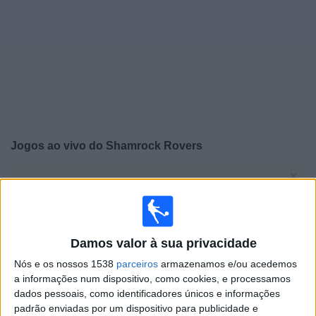
Notícias
Widget
Jogos ao vivo do
Shamrock Rovers
×
Shamrock Rovers: Atualmente não há uma partida ao
vivo na TV. Você pode verificar o histórico de jogos
previamente emitidos.
Damos valor à sua privacidade
Terça-feira, 28/07/2026
Nós e os nossos 1538
parceiros
armazenamos e/ou acedemos
16:00
Champions League
a informações num dispositivo, como cookies, e processamos
2ª Pré-eliminatória
dados pessoais, como identificadores únicos e informações
padrão enviadas por um dispositivo para publicidade e