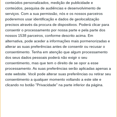
Shamrock Rovers
conteúdos personalizados, medição de publicidade e
FC Ararat-Armenia
conteúdos, pesquisa de audiências e desenvolvimento de
serviços.
Com a sua permissão, nós e os nossos parceiros
OneFootball PPV
poderemos usar identificação e dados de geolocalização
precisos através da procura de dispositivos. Poderá clicar para
Terça-feira, 14/07/2026
consentir o processamento por nossa parte e pela parte dos
nossos 1538 parceiros, conforme descrito acima. Em
16:00
Champions League
alternativa, pode aceder a informações mais pormenorizadas e
1ª Pré-eliminatória
alterar as suas preferências antes de consentir ou recusar o
consentimento.
Shamrock Rovers
Tenha em atenção que algum processamento
dos seus dados pessoais poderá não exigir o seu
Floriana FC
consentimento, mas que tem o direito de se opor a esse
OneFootball PPV
processamento. As suas preferências serão aplicadas apenas a
este website. Você pode alterar suas preferências ou retirar seu
Terça-feira, 07/07/2026
consentimento a qualquer momento voltando a este site e
clicando no botão "Privacidade" na parte inferior da página.
14:30
Champions League
1ª Pré-eliminatória
Floriana FC
Shamrock Rovers
OneFootball PPV