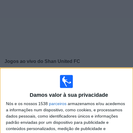
Notícias
Widget
Jogos ao vivo do
Shan United FC
×
Shan United FC: Atualmente não há uma partida ao vivo
na TV. Você pode verificar o histórico de jogos
previamente emitidos.
Damos valor à sua privacidade
Nós e os nossos 1538
parceiros
armazenamos e/ou acedemos
Quinta-feira, 05/02/2026
a informações num dispositivo, como cookies, e processamos
dados pessoais, como identificadores únicos e informações
08:30
ASEAN Club Championship
padrão enviadas por um dispositivo para publicidade e
True Bangkok United
conteúdos personalizados, medição de publicidade e