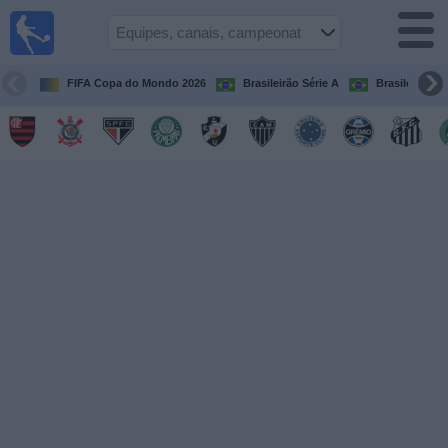
Futebol
ao Vivo
Brasil
FIFA Copa do Mondo 2026
Brasileirão Série A
Brasileirão Sé
Guia de
Jogos na
TV
Próximos
Jogos
Equipes
Campeonatos
Canais
de
TV