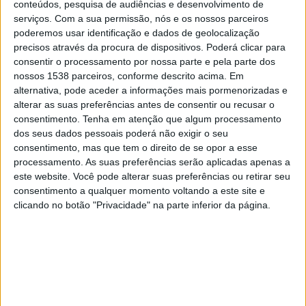
conteúdos, pesquisa de audiências e desenvolvimento de
Shan United FC
serviços.
Com a sua permissão, nós e os nossos parceiros
OneFootball PPV
poderemos usar identificação e dados de geolocalização
precisos através da procura de dispositivos. Poderá clicar para
Quinta-feira, 29/01/2026
consentir o processamento por nossa parte e pela parte dos
nossos 1538 parceiros, conforme descrito acima. Em
05:30
ASEAN Club Championship
alternativa, pode aceder a informações mais pormenorizadas e
alterar as suas preferências antes de consentir ou recusar o
Johor Darul Takzim
consentimento.
Tenha em atenção que algum processamento
Shan United FC
dos seus dados pessoais poderá não exigir o seu
OneFootball PPV
consentimento, mas que tem o direito de se opor a esse
processamento. As suas preferências serão aplicadas apenas a
este website. Você pode alterar suas preferências ou retirar seu
Quarta-feira, 17/12/2025
consentimento a qualquer momento voltando a este site e
08:30
ASEAN Club Championship
clicando no botão "Privacidade" na parte inferior da página.
Lion City Sailors FC
Shan United FC
OneFootball PPV
Mais días