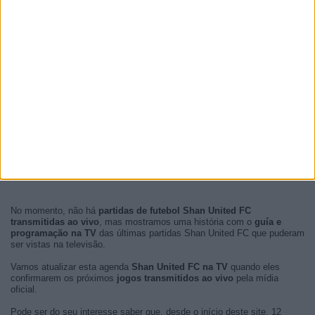
No momento, não há
partidas de futebol Shan United FC
transmitidas ao vivo
, mas mostramos uma história com o
guía e
programação na TV
das últimas partidas Shan United FC que puderam
ser vistas na televisão.
Vamos atualizar esta agenda
Shan United FC na TV
quando eles
confirmarem os próximos
jogos transmitidos ao vivo
pela mídia
oficial.
Pode ser do seu interesse saber que, desde o início deste site, 12