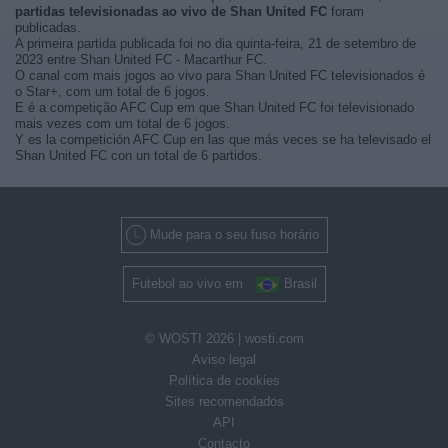
partidas televisionadas ao vivo de Shan United FC
foram
publicadas.
A primeira partida publicada foi no dia quinta-feira, 21 de setembro de
2023 entre Shan United FC - Macarthur FC.
O canal com mais jogos ao vivo para Shan United FC televisionados é
o Star+, com um total de 6 jogos.
E é a competição AFC Cup em que Shan United FC foi televisionado
mais vezes com um total de 6 jogos.
Y es la competición AFC Cup en las que más veces se ha televisado el
Shan United FC con un total de 6 partidos.
Mude para o seu fuso horário
Futebol ao vivo em
Brasil
© WOSTI 2026 |
wosti.com
Aviso legal
Política de cookies
Sites recomendados
API
Contacto