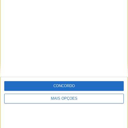
Phnom Penh Crown FC
2 (16,67%)
Cebu FC
2 (16,67%)
Macarthur FC
2 (16,67%)
Ezra FC
2 (16,67%)
Lion City Sailors FC
1 (8,33%)
Ver ranking completo
RANKING POR COMPETIÇÕES
AFC Cup
6 (50%)
ASEAN Club Championship
6 (50%)
Ver ranking completo
CONCORDO
MAIS OPÇÕES
Nº DE PARTIDAS POR DIA DA SEMANA
SEGUNDA-FEIRA
TERÇA-FEIRA
QUARTA-FEIRA
QUINTA-FEIRA
-
-
1
9
- %
- %
8,33%
75%