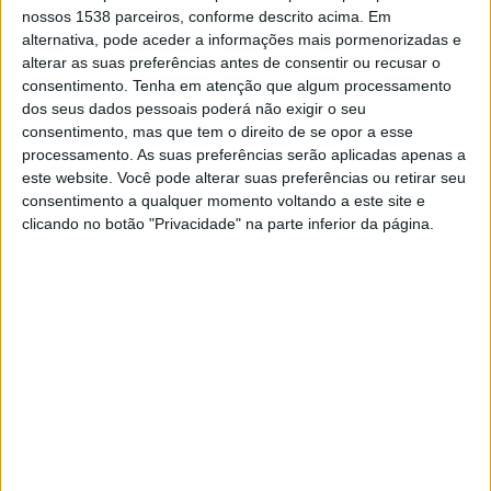
TELEVISÃO EM BRASIL
nossos 1538 parceiros, conforme descrito acima. Em
alternativa, pode aceder a informações mais pormenorizadas e
Até a data de hoje
05/08/2026
e desde que este site coleta os dados
alterar as suas preferências antes de consentir ou recusar o
estatísticos de quando e onde são televisionados os jogos de
Futebol
da
consentimento.
Tenha em atenção que algum processamento
equipe
Tijuana Femenino
em
Brasil
, que foi em
18/03/2022
, podemos
dos seus dados pessoais poderá não exigir o seu
fornecer os seguintes dados:
consentimento, mas que tem o direito de se opor a esse
processamento. As suas preferências serão aplicadas apenas a
12
este website. Você pode alterar suas preferências ou retirar seu
consentimento a qualquer momento voltando a este site e
clicando no botão "Privacidade" na parte inferior da página.
PARTIDAS TELEVISADAS
7 partidas em aberto
58,33%
5 partidas pagas
41,67%
ÚLTIMA PARTIDA EM ABERTO
Tijuana Femenino - Monterrey W
03/11/2024 Liga MX Women por Somos FOX YouTube
RANKING POR CANAIS