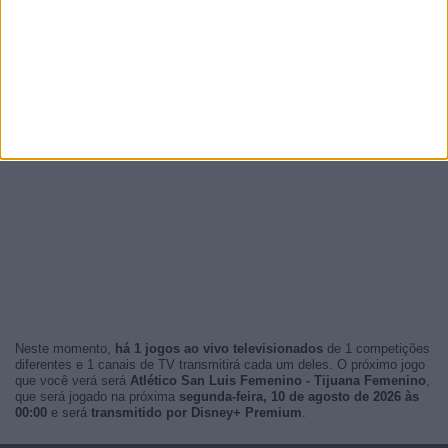
Neste momento,
há 1 jogos ao vivo televisionados
de 1 competições
diferentes e 1 canais de TV transmitirá cada um deles. O próximo jogo
que você verá será
Atlético San Luis Femenino - Tijuana Femenino
,
que será jogado na próxima
segunda-feira, 10 de agosto de 2026 às
00:00
e será
transmitido por Disney+ Premium
.