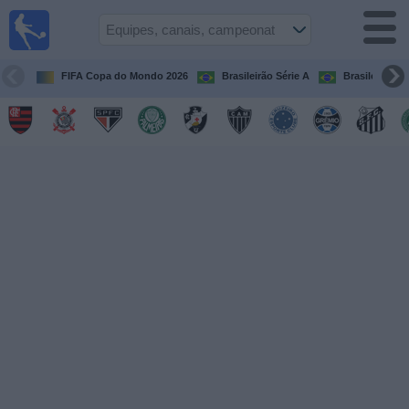
Futebol
ao Vivo
Brasil
FIFA Copa do Mondo 2026
Brasileirão Série A
Brasileirão Sé
Guia de
Jogos na
TV
Próximos
Jogos
Equipes
Campeonatos
Canais
de
TV