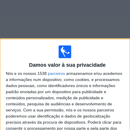
Notícias
Widget
Jogos ao vivo do
Tijuana Femenino
Damos valor à sua privacidade
Domingo, 09/08/2026
Nós e os nossos 1538
parceiros
armazenamos e/ou acedemos
a informações num dispositivo, como cookies, e processamos
19:00
Liga MX Women
dados pessoais, como identificadores únicos e informações
padrão enviadas por um dispositivo para publicidade e
Atlético San Luis Femenino
conteúdos personalizados, medição de publicidade e
Tijuana Femenino
conteúdos, pesquisa de audiências e desenvolvimento de
Disney+ Premium
serviços.
Com a sua permissão, nós e os nossos parceiros
poderemos usar identificação e dados de geolocalização
precisos através da procura de dispositivos. Poderá clicar para
DADOS ESTATÍSTICOS DA EQUIPE TIJUANA FEMENINO NA
consentir o processamento por nossa parte e pela parte dos